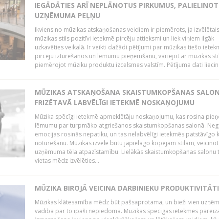
IEGĀDĀTIES ARĪ NEPLĀNOTUS PIRKUMUS, PALIELINOT
UZŅĒMUMA PEĻŅU
Ikviens no mūzikas atskaņošanas veidiem ir piemērots, ja izvēlētai
mūzikas stils pozitīvi ietekmē pircēju attieksmi un liek viņiem ilgāk
uzkavēties veikalā. Ir veikti dažādi pētījumi par mūzikas tiešo ietek
pircēju izturēšanos un lēmumu pieņemšanu, variējot ar mūzikas sti
piemērojot mūziku produktu izcelsmes valstīm. Pētījuma dati liecina
MŪZIKAS ATSKAŅOŠANA SKAISTUMKOPŠANAS SALO
FRIZĒTAVĀ LABVĒLĪGI IETEKMĒ NOSKAŅOJUMU
Mūzika spēcīgi ietekmē apmeklētāju noskaņojumu, kas rosina pie
lēmumu par turpmāko atgriešanos skaistumkopšanas salonā. Neg
emocijas rosinās nepatiku, un tas nelabvēlīgi ietekmēs patstāvīgo k
noturēšanu. Mūzikas izvēle būtu jāpielāgo kopējam stilam, veicinot
uzņēmuma tēla atpazīstamību. Lielākās skaistumkopšanas salonu t
vietas mēdz izvēlēties...
MŪZIKA BIROJĀ VEICINA DARBINIEKU PRODUKTIVITĀTI
Mūzikas klātesamība mēdz būt pašsaprotama, un bieži vien uzņ
vadība par to īpaši nepiedomā. Mūzikas spēcīgās ietekmes pareiz