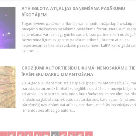
ATVIEGLOTA ATĻAUJAS SAŅEMŠANA PASĀKUMU
RĪKOTĀJIEM
Tagad ikviens pasākuma rīkotājs var izmantot mājaslapā ww.laipa.
pieejamo tiešsaistes pasākuma pieteikuma formu. Pieteikumus atļ
saņemšanai var iesniegt gan tie sadarbības partneri, kuri noslēguš
beztermiņa līgumus, gan tie pasākumu rīkotāji, kuriem atļaujas
nepieciešamas tikai atsevišķiem pasākumiem. LaIPA katru gadu ce
uzlabot...
GROZĪJUMI AUTORTIESĪBU LIKUMĀ: NENOSAKĀMU TIE
ĪPAŠNIEKU DARBU IZMANTOŠANA
2014.gada 31.decembrī stājās spēkā grozījumi Autortiesību likumā
paredz, ka turpmāk bibliotēku, izglītības iestāžu un muzeju krājum
arī arhīvu un to iestāžu krājumos, kuru funkcijās ietilpst filmu vai s
ierakstu saglabāšana, iekļautos autordarbus, kuru autori (viņu ties
pārņēmēji) nav zināmi vai arī nav atrodami, minētās institūcijas var
izmantot bez attiecīgo autoru...
..
40
41
42
43
44
45
46
47
48
»