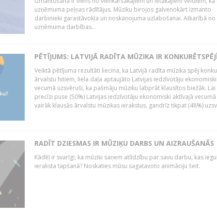
izmantošana ir viens no vienkāršākajiem un lētākajiem veidiem, kā
uzņēmuma peļņas rādītājus. Mūziku birojos galvenokārt izmanto
darbinieki garastāvokļa un noskaņojuma uzlabošanai. Atkarībā no
uzņēmuma darbības...
PĒTĪJUMS: LATVIJĀ RADĪTA MŪZIKA IR KONKURĒTSPĒJ
Veiktā pētījuma rezultāti liecina, ka Latvijā radīta mūzika spēj konku
ārvalstu hitiem, liela daļa aptaujāto Latvijas iedzīvotāju ekonomiski
vecumā uzsvēruši, ka pašmāju mūziku labprāt klausītos biežāk. Lai 
precīzi puse (50%) Latvijas iedzīvotāju ekonomiski aktīvajā vecumā
vairāk klausās ārvalstu mūzikas ierakstus, gandrīz tikpat (48%) uzsve
RADĪT DZIESMAS IR MŪZIĶU DARBS UN AIZRAUŠANĀS
Kādēļ ir svarīgi, ka mūziķi saņem atlīdzību par savu darbu, kas iegu
ieraksta tapšanā? Noskaties mūsu sagatavoto animāciju šeit.