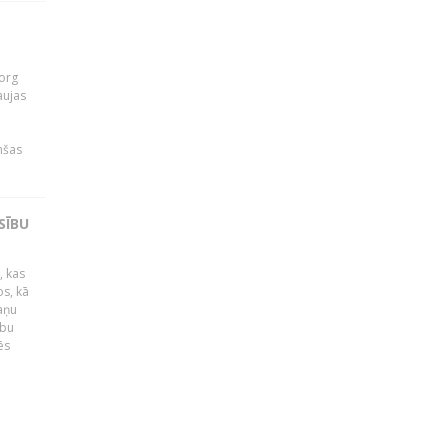
org
aujas
i
nšas
SĪBU
, kas
os, kā
kaņu
ību
ēs