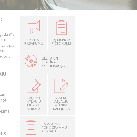
:
gada 31.
entu
PIETEIKT
DJ LICENCE
PASĀKUMU
PIETEIKUMS
Latvijas
ņojumu
 to...
ZELTA UN
PLATĪNA
SERTIFIKĀCIJA
ĀJU
kan
SAŅEMT
SAŅEMT
anot
ATĻAUJU
ATĻAUJU
MŪZIKAI
MŪZIKAI
VEIKALĀ
KAFEJNĪCĀ
nojumā
PASĀKUMA
FONOGRAMMU
ATSKAITE
JUS