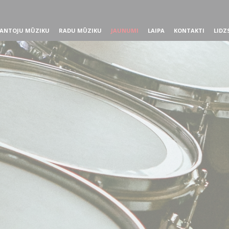
ANTOJU MŪZIKU
RADU MŪZIKU
JAUNUMI
LAIPA
KONTAKTI
LIDZ