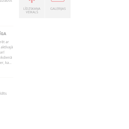
 uzlabot
LĪDZSKAŅA
GALERIJAS
VEIKALS
ĪGA
rēt ar
 aktīvajā
arī
 ikdienā
r, ka...
ldīts