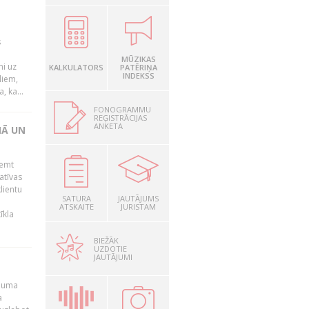
s
MŪZIKAS
mi uz
KALKULATORS
PATĒRIŅA
INDEKSS
liem,
, ka...
FONOGRAMMU
REĢISTRĀCIJAS
ANKETA
NĀ UN
ņemt
atīvas
lientu
SATURA
JAUTĀJUMS
ATSKAITE
JURISTAM
īkla
BIEŽĀK
UZDOTIE
JAUTĀJUMI
ēmuma
a