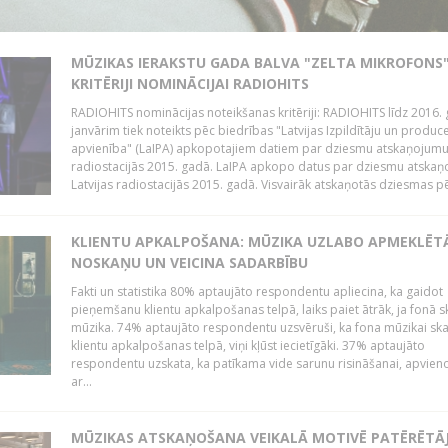
MŪZIKAS IERAKSTU GADA BALVA "ZELTA MIKROFONS"
KRITĒRIJI NOMINĀCIJAI RADIOHITS
RADIOHITS nominācijas noteikšanas kritēriji: RADIOHITS līdz 2016. 
janvārim tiek noteikts pēc biedrības "Latvijas Izpildītāju un produc
apvienība" (LaIPA) apkopotajiem datiem par dziesmu atskaņojumu 
radiostacijās 2015. gadā. LaIPA apkopo datus par dziesmu atska
Latvijas radiostacijās 2015. gadā. Visvairāk atskaņotās dziesmas pēc
KLIENTU APKALPOŠANA: MŪZIKA UZLABO APMEKLĒT
NOSKAŅU UN VEICINA SADARBĪBU
Fakti un statistika 80% aptaujāto respondentu apliecina, ka gaidot
pieņemšanu klientu apkalpošanas telpā, laiks paiet ātrāk, ja fonā s
mūzika. 74% aptaujāto respondentu uzsvēruši, ka fona mūzikai sk
klientu apkalpošanas telpā, viņi kļūst iecietīgāki. 37% aptaujāto
respondentu uzskata, ka patīkama vide sarunu risināšanai, apvie
ar...
MŪZIKAS ATSKAŅOŠANA VEIKALĀ MOTIVĒ PATĒRĒTĀ