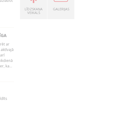
 uzlabot
LĪDZSKAŅA
GALERIJAS
VEIKALS
ĪGA
rēt ar
 aktīvajā
arī
 ikdienā
r, ka...
ldīts