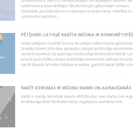
izmantošana ir viens no vienkāršākajiem un lētākajiem veidiem, kā
uzņēmuma peļņas rādītājus. Mūziku birojos galvenokārt izmanto
darbinieki garastāvokļa un noskaņojuma uzlabošanai. Atkarībā no
uzņēmuma darbības...
PĒTĪJUMS: LATVIJĀ RADĪTA MŪZIKA IR KONKURĒTSPĒJ
Veiktā pētījuma rezultāti liecina, ka Latvijā radīta mūzika spēj konku
ārvalstu hitiem, liela daļa aptaujāto Latvijas iedzīvotāju ekonomiski
vecumā uzsvēruši, ka pašmāju mūziku labprāt klausītos biežāk. Lai 
precīzi puse (50%) Latvijas iedzīvotāju ekonomiski aktīvajā vecumā
vairāk klausās ārvalstu mūzikas ierakstus, gandrīz tikpat (48%) uzsve
RADĪT DZIESMAS IR MŪZIĶU DARBS UN AIZRAUŠANĀS
Kādēļ ir svarīgi, ka mūziķi saņem atlīdzību par savu darbu, kas iegu
ieraksta tapšanā? Noskaties mūsu sagatavoto animāciju šeit.