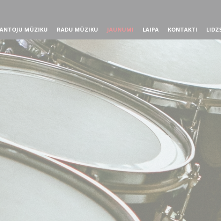
ANTOJU MŪZIKU
RADU MŪZIKU
JAUNUMI
LAIPA
KONTAKTI
LIDZ