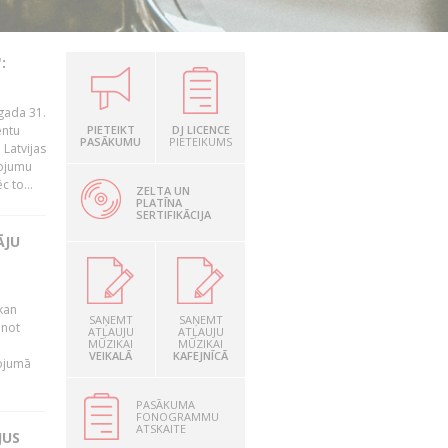
:
gada 31.
entu
PIETEIKT
DJ LICENCE
PASĀKUMU
PIETEIKUMS
Latvijas
ņojumu
 to...
ZELTA UN
PLATĪNA
SERTIFIKĀCIJA
ĀJU
kan
SAŅEMT
SAŅEMT
anot
ATĻAUJU
ATĻAUJU
MŪZIKAI
MŪZIKAI
VEIKALĀ
KAFEJNĪCĀ
nojumā
PASĀKUMA
FONOGRAMMU
ATSKAITE
JUS