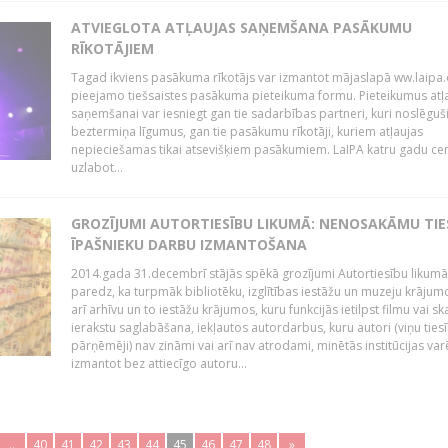
ATVIEGLOTA ATĻAUJAS SAŅEMŠANA PASĀKUMU
RĪKOTĀJIEM
Tagad ikviens pasākuma rīkotājs var izmantot mājaslapā ww.laipa.
pieejamo tiešsaistes pasākuma pieteikuma formu. Pieteikumus atļ
saņemšanai var iesniegt gan tie sadarbības partneri, kuri noslēguš
beztermiņa līgumus, gan tie pasākumu rīkotāji, kuriem atļaujas
nepieciešamas tikai atsevišķiem pasākumiem. LaIPA katru gadu ce
uzlabot...
GROZĪJUMI AUTORTIESĪBU LIKUMĀ: NENOSAKĀMU TIE
ĪPAŠNIEKU DARBU IZMANTOŠANA
2014.gada 31.decembrī stājās spēkā grozījumi Autortiesību likumā
paredz, ka turpmāk bibliotēku, izglītības iestāžu un muzeju krājum
arī arhīvu un to iestāžu krājumos, kuru funkcijās ietilpst filmu vai s
ierakstu saglabāšana, iekļautos autordarbus, kuru autori (viņu ties
pārņēmēji) nav zināmi vai arī nav atrodami, minētās institūcijas var
izmantot bez attiecīgo autoru...
..
40
41
42
43
44
45
46
47
48
»