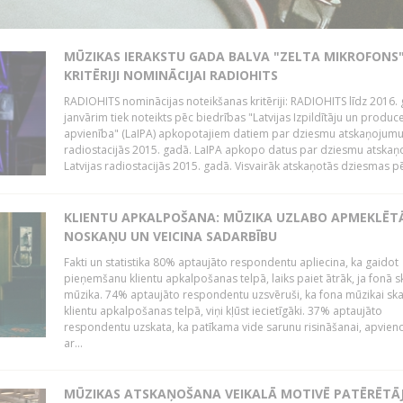
MŪZIKAS IERAKSTU GADA BALVA "ZELTA MIKROFONS"
KRITĒRIJI NOMINĀCIJAI RADIOHITS
RADIOHITS nominācijas noteikšanas kritēriji: RADIOHITS līdz 2016. 
janvārim tiek noteikts pēc biedrības "Latvijas Izpildītāju un produc
apvienība" (LaIPA) apkopotajiem datiem par dziesmu atskaņojumu 
radiostacijās 2015. gadā. LaIPA apkopo datus par dziesmu atska
Latvijas radiostacijās 2015. gadā. Visvairāk atskaņotās dziesmas pēc
KLIENTU APKALPOŠANA: MŪZIKA UZLABO APMEKLĒT
NOSKAŅU UN VEICINA SADARBĪBU
Fakti un statistika 80% aptaujāto respondentu apliecina, ka gaidot
pieņemšanu klientu apkalpošanas telpā, laiks paiet ātrāk, ja fonā s
mūzika. 74% aptaujāto respondentu uzsvēruši, ka fona mūzikai sk
klientu apkalpošanas telpā, viņi kļūst iecietīgāki. 37% aptaujāto
respondentu uzskata, ka patīkama vide sarunu risināšanai, apvie
ar...
MŪZIKAS ATSKAŅOŠANA VEIKALĀ MOTIVĒ PATĒRĒTĀ