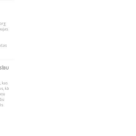
org
aujas
i
nšas
SĪBU
, kas
os, kā
kaņu
ību
ēs