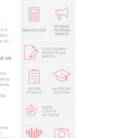
s
MŪZIKAS
mi uz
KALKULATORS
PATĒRIŅA
INDEKSS
liem,
, ka...
FONOGRAMMU
REĢISTRĀCIJAS
ANKETA
NĀ UN
ņemt
atīvas
lientu
SATURA
JAUTĀJUMS
ATSKAITE
JURISTAM
īkla
BIEŽĀK
UZDOTIE
JAUTĀJUMI
ēmuma
a