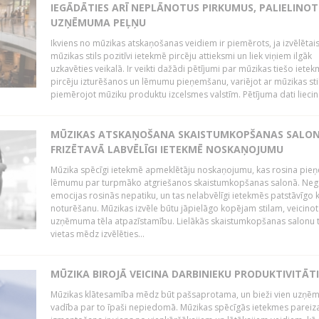
IEGĀDĀTIES ARĪ NEPLĀNOTUS PIRKUMUS, PALIELINOT
UZŅĒMUMA PEĻŅU
Ikviens no mūzikas atskaņošanas veidiem ir piemērots, ja izvēlētai
mūzikas stils pozitīvi ietekmē pircēju attieksmi un liek viņiem ilgāk
uzkavēties veikalā. Ir veikti dažādi pētījumi par mūzikas tiešo ietek
pircēju izturēšanos un lēmumu pieņemšanu, variējot ar mūzikas sti
piemērojot mūziku produktu izcelsmes valstīm. Pētījuma dati liecina
MŪZIKAS ATSKAŅOŠANA SKAISTUMKOPŠANAS SALO
FRIZĒTAVĀ LABVĒLĪGI IETEKMĒ NOSKAŅOJUMU
Mūzika spēcīgi ietekmē apmeklētāju noskaņojumu, kas rosina pie
lēmumu par turpmāko atgriešanos skaistumkopšanas salonā. Neg
emocijas rosinās nepatiku, un tas nelabvēlīgi ietekmēs patstāvīgo k
noturēšanu. Mūzikas izvēle būtu jāpielāgo kopējam stilam, veicinot
uzņēmuma tēla atpazīstamību. Lielākās skaistumkopšanas salonu t
vietas mēdz izvēlēties...
MŪZIKA BIROJĀ VEICINA DARBINIEKU PRODUKTIVITĀTI
Mūzikas klātesamība mēdz būt pašsaprotama, un bieži vien uzņ
vadība par to īpaši nepiedomā. Mūzikas spēcīgās ietekmes pareiz