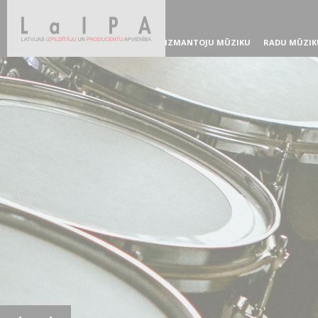
IZMANTOJU MŪZIKU
RADU MŪZIK