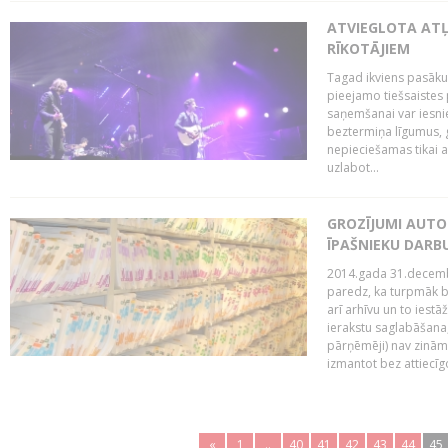
ATVIEGLOTA AT
RĪKOTĀJIEM
Tagad ikviens pasāku
pieejamo tiešsaistes
saņemšanai var iesnie
beztermiņa līgumus, g
nepieciešamas tikai 
uzlabot...
GROZĪJUMI AUTO
ĪPAŠNIEKU DAR
2014.gada 31.decembr
paredz, ka turpmāk bi
arī arhīvu un to iestā
ierakstu saglabāšana,
pārņēmēji) nav zināmi
izmantot bez attiecīgo
«
1
..
40
41
42
43
44
45