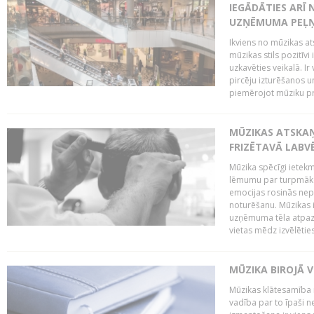
IEGĀDĀTIES ARĪ
UZŅĒMUMA PEĻ
Ikviens no mūzikas at
mūzikas stils pozitīvi
uzkavēties veikalā. Ir
pircēju izturēšanos u
piemērojot mūziku pro
MŪZIKAS ATSKA
FRIZĒTAVĀ LABV
Mūzika spēcīgi ietek
lēmumu par turpmāko
emocijas rosinās nepa
noturēšanu. Mūzikas i
uzņēmuma tēla atpazī
vietas mēdz izvēlēties
MŪZIKA BIROJĀ V
Mūzikas klātesamība
vadība par to īpaši 