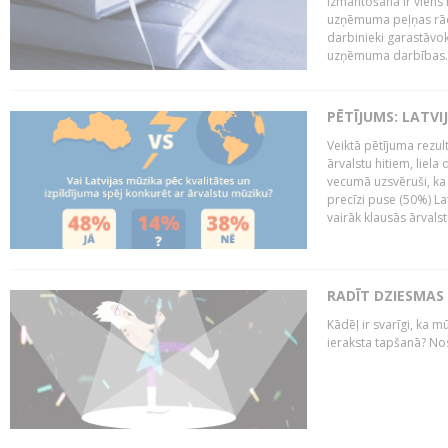
izmantošana ir viens 
uzņēmuma peļņas rādī
darbinieki garastāvo
uzņēmuma darbības..
PĒTĪJUMS: LATVI
Veiktā pētījuma rezult
ārvalstu hitiem, liela
vecumā uzsvēruši, ka 
precīzi puse (50%) La
vairāk klausās ārvalst
RADĪT DZIESMAS
Kādēļ ir svarīgi, ka m
ieraksta tapšanā? No