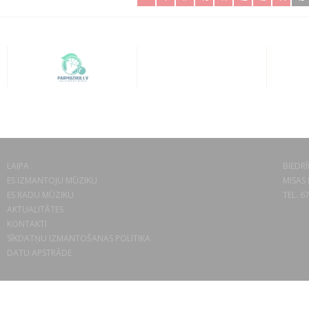
LAIPA
BIEDRĪ
ES IZMANTOJU MŪZIKU
MISAS 
ES RADU MŪZIKU
TEL. 6
AKTUALITĀTES
KONTAKTI
SĪKDATŅU IZMANTOŠANAS POLITIKA
DATU APSTRĀDE