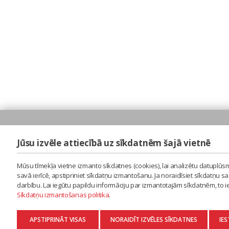
Jūsu izvēle attiecībā uz sīkdatnēm šajā vietnē
Mūsu tīmekļa vietne izmanto sīkdatnes (cookies), lai analizētu datuplūsm
savā ierīcē, apstipriniet sīkdatņu izmantošanu. Ja noraidīsiet sīkdatņu 
darbību. Lai iegūtu papildu informāciju par izmantotajām sīkdatnēm, to 
Sīkdatņu izmantošanas politika
.
APSTIPRINĀT VISAS
NORAIDĪT IZVĒLES SĪKDATNES
IES