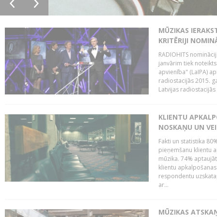
MŪZIKAS IERAKS
KRITĒRIJI NOMIN
RADIOHITS nominācijas
janvārim tiek noteikts
apvienība" (LaIPA) a
radiostacijās 2015. 
Latvijas radiostacijā
KLIENTU APKALP
NOSKAŅU UN VEI
Fakti un statistika 8
pieņemšanu klientu ap
mūzika. 74% aptaujāt
klientu apkalpošanas t
respondentu uzskata,
ar...
MŪZIKAS ATSKAŅ