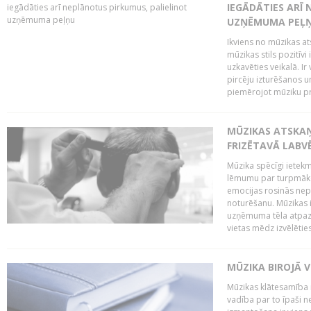
IEGĀDĀTIES ARĪ
UZŅĒMUMA PEĻ
Ikviens no mūzikas at
mūzikas stils pozitīvi
uzkavēties veikalā. Ir
pircēju izturēšanos u
piemērojot mūziku pro
MŪZIKAS ATSKA
FRIZĒTAVĀ LABV
Mūzika spēcīgi ietek
lēmumu par turpmāko
emocijas rosinās nepa
noturēšanu. Mūzikas i
uzņēmuma tēla atpazī
vietas mēdz izvēlēties
MŪZIKA BIROJĀ V
Mūzikas klātesamība
vadība par to īpaši 