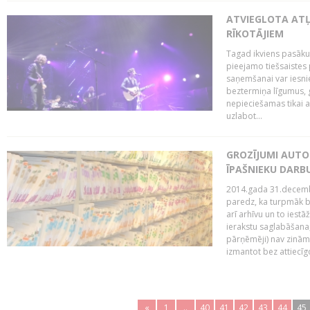
ATVIEGLOTA AT
RĪKOTĀJIEM
Tagad ikviens pasāku
pieejamo tiešsaistes
saņemšanai var iesnie
beztermiņa līgumus, g
nepieciešamas tikai 
uzlabot...
GROZĪJUMI AUTO
ĪPAŠNIEKU DAR
2014.gada 31.decembr
paredz, ka turpmāk bi
arī arhīvu un to iestā
ierakstu saglabāšana,
pārņēmēji) nav zināmi
izmantot bez attiecīgo
«
1
..
40
41
42
43
44
45