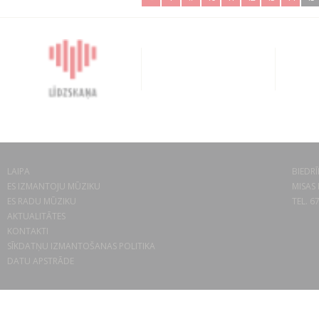
LAIPA
BIEDRĪ
ES IZMANTOJU MŪZIKU
MISAS 
ES RADU MŪZIKU
TEL. 6
AKTUALITĀTES
KONTAKTI
SĪKDATŅU IZMANTOŠANAS POLITIKA
DATU APSTRĀDE