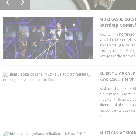
MŪZIKAS IERAKS
KRITĒRIJI NOMIN
RADIOHITS nominācijas
janvārim tiek noteikts
apvienība" (LaIPA) a
radiostacijās 2015. 
Latvijas radiostacijā
KLIENTU APKALP
NOSKAŅU UN VEI
Fakti un statistika 8
pieņemšanu klientu ap
mūzika. 74% aptaujāt
klientu apkalpošanas t
respondentu uzskata,
ar...
MŪZIKAS ATSKAŅ