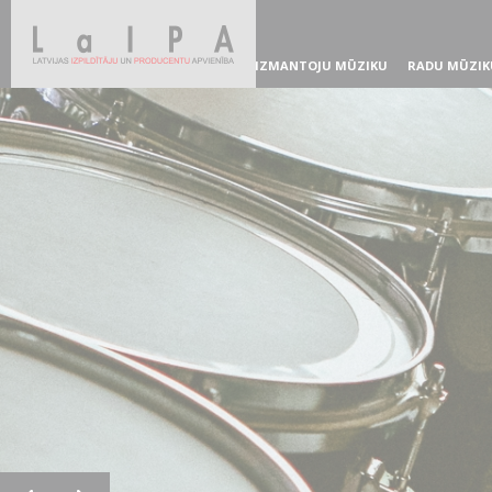
IZMANTOJU MŪZIKU
RADU MŪZIK