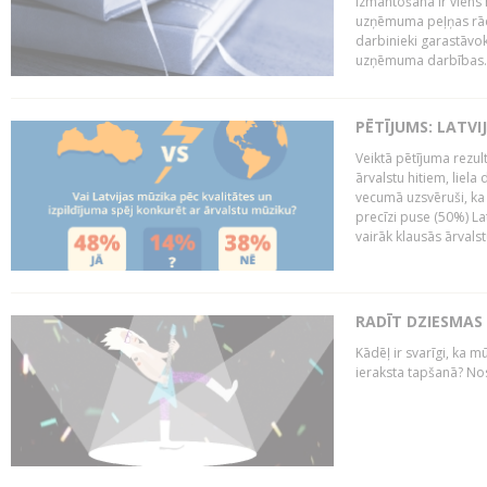
izmantošana ir viens 
uzņēmuma peļņas rādī
darbinieki garastāvo
uzņēmuma darbības..
PĒTĪJUMS: LATVI
Veiktā pētījuma rezult
ārvalstu hitiem, liela
vecumā uzsvēruši, ka 
precīzi puse (50%) La
vairāk klausās ārvalst
RADĪT DZIESMAS
Kādēļ ir svarīgi, ka m
ieraksta tapšanā? No