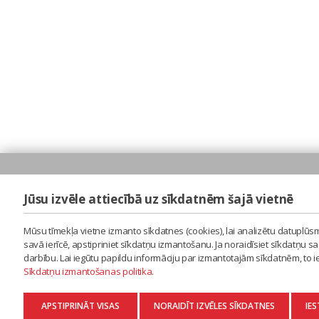
Jūsu izvēle attiecībā uz sīkdatnēm šajā vietnē
Mūsu tīmekļa vietne izmanto sīkdatnes (cookies), lai analizētu datuplūsm
savā ierīcē, apstipriniet sīkdatņu izmantošanu. Ja noraidīsiet sīkdatņu 
darbību. Lai iegūtu papildu informāciju par izmantotajām sīkdatnēm, to 
Sīkdatņu izmantošanas politika
.
APSTIPRINĀT VISAS
NORAIDĪT IZVĒLES SĪKDATNES
IES