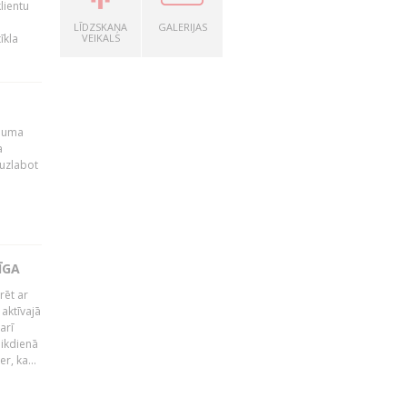
lientu
LĪDZSKAŅA
GALERIJAS
īkla
VEIKALS
ēmuma
a
 uzlabot
ĪGA
rēt ar
 aktīvajā
arī
 ikdienā
r, ka...