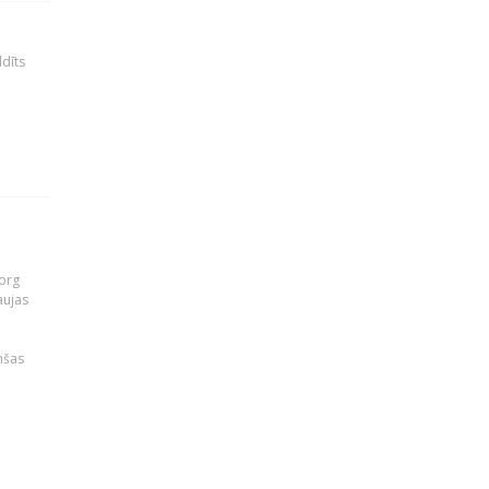
ldīts
org
aujas
i
nšas