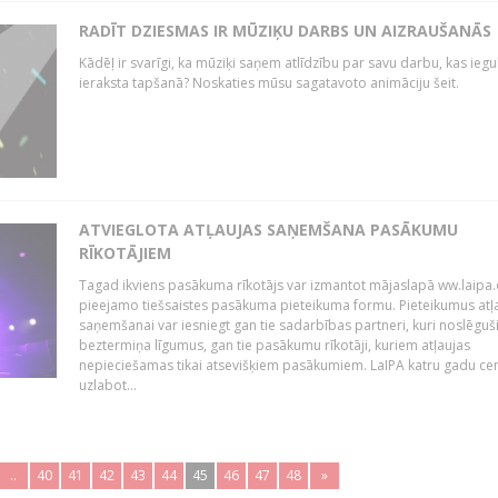
RADĪT DZIESMAS IR MŪZIĶU DARBS UN AIZRAUŠANĀS
Kādēļ ir svarīgi, ka mūziķi saņem atlīdzību par savu darbu, kas iegu
ieraksta tapšanā? Noskaties mūsu sagatavoto animāciju šeit.
ATVIEGLOTA ATĻAUJAS SAŅEMŠANA PASĀKUMU
RĪKOTĀJIEM
Tagad ikviens pasākuma rīkotājs var izmantot mājaslapā ww.laipa.
pieejamo tiešsaistes pasākuma pieteikuma formu. Pieteikumus atļ
saņemšanai var iesniegt gan tie sadarbības partneri, kuri noslēguš
beztermiņa līgumus, gan tie pasākumu rīkotāji, kuriem atļaujas
nepieciešamas tikai atsevišķiem pasākumiem. LaIPA katru gadu ce
uzlabot...
..
40
41
42
43
44
45
46
47
48
»