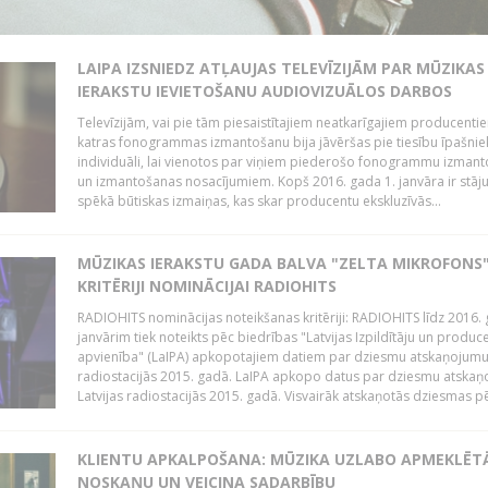
LAIPA IZSNIEDZ ATĻAUJAS TELEVĪZIJĀM PAR MŪZIKAS
IERAKSTU IEVIETOŠANU AUDIOVIZUĀLOS DARBOS
Televīzijām, vai pie tām piesaistītajiem neatkarīgajiem producenti
katras fonogrammas izmantošanu bija jāvēršas pie tiesību īpašni
individuāli, lai vienotos par viņiem piederošo fonogrammu izman
un izmantošanas nosacījumiem. Kopš 2016. gada 1. janvāra ir stāj
spēkā būtiskas izmaiņas, kas skar producentu ekskluzīvās...
MŪZIKAS IERAKSTU GADA BALVA "ZELTA MIKROFONS"
KRITĒRIJI NOMINĀCIJAI RADIOHITS
RADIOHITS nominācijas noteikšanas kritēriji: RADIOHITS līdz 2016. 
janvārim tiek noteikts pēc biedrības "Latvijas Izpildītāju un produc
apvienība" (LaIPA) apkopotajiem datiem par dziesmu atskaņojumu 
radiostacijās 2015. gadā. LaIPA apkopo datus par dziesmu atska
Latvijas radiostacijās 2015. gadā. Visvairāk atskaņotās dziesmas pēc
KLIENTU APKALPOŠANA: MŪZIKA UZLABO APMEKLĒT
NOSKAŅU UN VEICINA SADARBĪBU