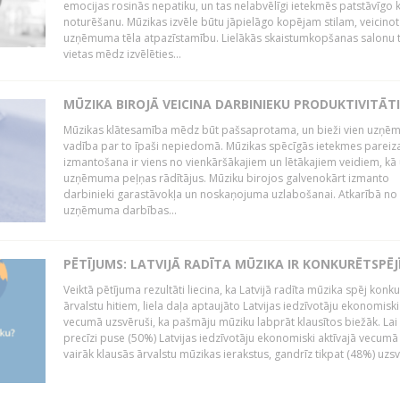
emocijas rosinās nepatiku, un tas nelabvēlīgi ietekmēs patstāvīgo k
noturēšanu. Mūzikas izvēle būtu jāpielāgo kopējam stilam, veicinot
uzņēmuma tēla atpazīstamību. Lielākās skaistumkopšanas salonu t
vietas mēdz izvēlēties...
MŪZIKA BIROJĀ VEICINA DARBINIEKU PRODUKTIVITĀTI
Mūzikas klātesamība mēdz būt pašsaprotama, un bieži vien uzņ
vadība par to īpaši nepiedomā. Mūzikas spēcīgās ietekmes pareiz
izmantošana ir viens no vienkāršākajiem un lētākajiem veidiem, kā
uzņēmuma peļņas rādītājus. Mūziku birojos galvenokārt izmanto
darbinieki garastāvokļa un noskaņojuma uzlabošanai. Atkarībā no
uzņēmuma darbības...
PĒTĪJUMS: LATVIJĀ RADĪTA MŪZIKA IR KONKURĒTSPĒJ
Veiktā pētījuma rezultāti liecina, ka Latvijā radīta mūzika spēj konku
ārvalstu hitiem, liela daļa aptaujāto Latvijas iedzīvotāju ekonomiski
vecumā uzsvēruši, ka pašmāju mūziku labprāt klausītos biežāk. Lai 
precīzi puse (50%) Latvijas iedzīvotāju ekonomiski aktīvajā vecumā
vairāk klausās ārvalstu mūzikas ierakstus, gandrīz tikpat (48%) uzsve