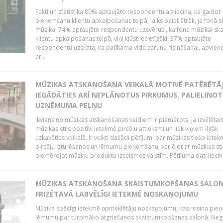
Fakti un statistika 80% aptaujāto respondentu apliecina, ka gaidot
pieņemšanu klientu apkalpošanas telpā, laiks paiet ātrāk, ja fonā s
mūzika. 74% aptaujāto respondentu uzsvēruši, ka fona mūzikai sk
klientu apkalpošanas telpā, viņi kļūst iecietīgāki. 37% aptaujāto
respondentu uzskata, ka patīkama vide sarunu risināšanai, apvie
ar...
MŪZIKAS ATSKAŅOŠANA VEIKALĀ MOTIVĒ PATĒRĒTĀ
IEGĀDĀTIES ARĪ NEPLĀNOTUS PIRKUMUS, PALIELINOT
UZŅĒMUMA PEĻŅU
Ikviens no mūzikas atskaņošanas veidiem ir piemērots, ja izvēlētai
mūzikas stils pozitīvi ietekmē pircēju attieksmi un liek viņiem ilgāk
uzkavēties veikalā. Ir veikti dažādi pētījumi par mūzikas tiešo ietek
pircēju izturēšanos un lēmumu pieņemšanu, variējot ar mūzikas sti
piemērojot mūziku produktu izcelsmes valstīm. Pētījuma dati liecina
MŪZIKAS ATSKAŅOŠANA SKAISTUMKOPŠANAS SALO
FRIZĒTAVĀ LABVĒLĪGI IETEKMĒ NOSKAŅOJUMU
Mūzika spēcīgi ietekmē apmeklētāju noskaņojumu, kas rosina pie
lēmumu par turpmāko atgriešanos skaistumkopšanas salonā. Neg