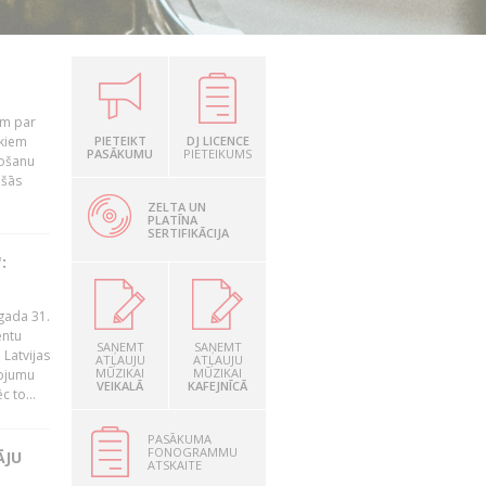
em par
ekiem
PIETEIKT
DJ LICENCE
PASĀKUMU
PIETEIKUMS
tošanu
ušās
ZELTA UN
PLATĪNA
SERTIFIKĀCIJA
:
gada 31.
entu
SAŅEMT
SAŅEMT
Latvijas
ATĻAUJU
ATĻAUJU
MŪZIKAI
MŪZIKAI
ņojumu
VEIKALĀ
KAFEJNĪCĀ
 to...
PASĀKUMA
FONOGRAMMU
ĀJU
ATSKAITE