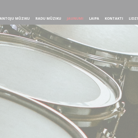
ANTOJU MŪZIKU
RADU MŪZIKU
JAUNUMI
LAIPA
KONTAKTI
LIDZ