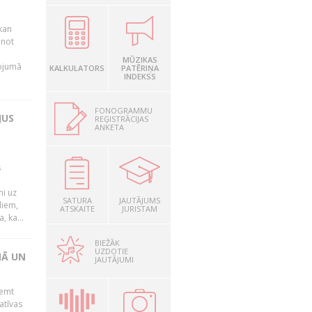
kan
anot
MŪZIKAS
nojumā
KALKULATORS
PATĒRIŅA
INDEKSS
FONOGRAMMU
JUS
REĢISTRĀCIJAS
ANKETA
s
mi uz
SATURA
JAUTĀJUMS
liem,
ATSKAITE
JURISTAM
, ka...
BIEŽĀK
UZDOTIE
NĀ UN
JAUTĀJUMI
ņemt
atīvas