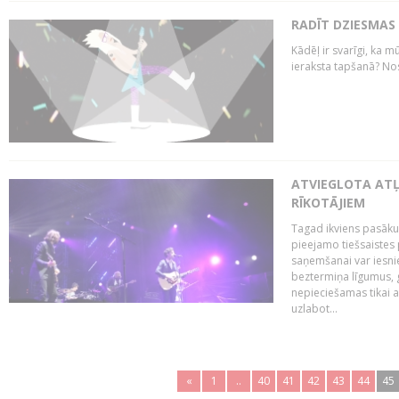
RADĪT DZIESMAS
Kādēļ ir svarīgi, ka m
ieraksta tapšanā? No
ATVIEGLOTA AT
RĪKOTĀJIEM
Tagad ikviens pasāku
pieejamo tiešsaistes
saņemšanai var iesnie
beztermiņa līgumus, g
nepieciešamas tikai 
uzlabot...
«
1
..
40
41
42
43
44
45