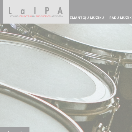
IZMANTOJU MŪZIKU
RADU MŪZIK