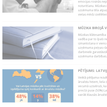
emocijas rosinās nepa
noturēšanu. Mūzikas i
uzņēmuma tēla atpazī
vietas mēdz izvēlēties
MŪZIKA BIROJĀ V
Mūzikas klātesamība
vadība par to īpaši 
izmantošana ir viens 
uzņēmuma peļņas rādī
darbinieki garastāvo
uzņēmuma darbības..
PĒTĪJUMS: LATVI
Veiktā pētījuma rezult
ārvalstu hitiem, liela
vecumā uzsvēruši, ka 
precīzi puse (50%) La
vairāk klausās ārvalst