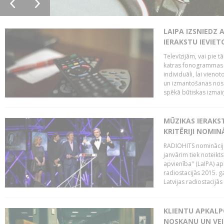
LAIPA IZSNIEDZ 
IERAKSTU IEVIE
Televīzijām, vai pie 
katras fonogrammas i
individuāli, lai vie
un izmantošanas nosa
spēkā būtiskas izmaiņ
MŪZIKAS IERAKS
KRITĒRIJI NOMIN
RADIOHITS nominācijas
janvārim tiek noteikts
apvienība" (LaIPA) a
radiostacijās 2015. 
Latvijas radiostacijā
KLIENTU APKALP
NOSKAŅU UN VEI