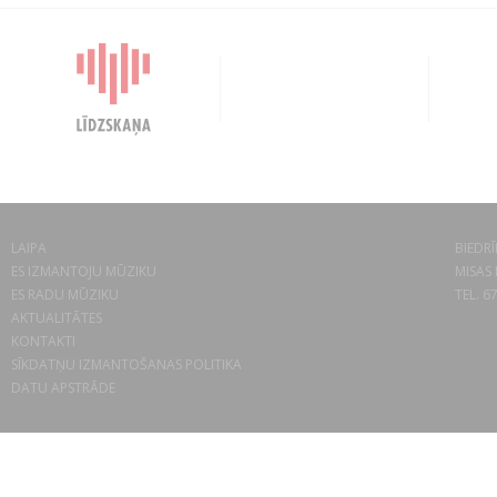
LAIPA
BIEDRĪ
ES IZMANTOJU MŪZIKU
MISAS 
ES RADU MŪZIKU
TEL. 6
AKTUALITĀTES
KONTAKTI
SĪKDATŅU IZMANTOŠANAS POLITIKA
DATU APSTRĀDE