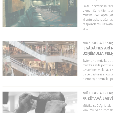
Fakti un statistika 8
pieņemšanu klientu ap
mūzika. 74% aptaujāt
klientu apkalpošanas t
respondentu uzskata,
ar...
MŪZIKAS ATSKAŅ
IEGĀDĀTIES ARĪ
UZŅĒMUMA PEĻ
Ikviens no mūzikas at
mūzikas stils pozitīvi
uzkavēties veikalā. Ir
pircēju izturēšanos u
piemērojot mūziku pro
MŪZIKAS ATSKA
FRIZĒTAVĀ LABV
Mūzika spēcīgi ietek
lēmumu par turpmāko