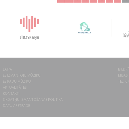
LAIPA
BIEDRĪ
ES IZMANTOJU MŪZIKU
MISAS 
ES RADU MŪZIKU
TEL. 6
AKTUALITĀTES
KONTAKTI
SĪKDATŅU IZMANTOŠANAS POLITIKA
DATU APSTRĀDE