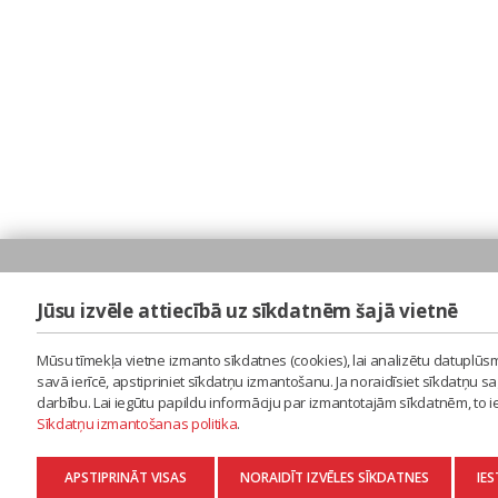
Jūsu izvēle attiecībā uz sīkdatnēm šajā vietnē
Mūsu tīmekļa vietne izmanto sīkdatnes (cookies), lai analizētu datuplūsm
savā ierīcē, apstipriniet sīkdatņu izmantošanu. Ja noraidīsiet sīkdatņu 
darbību. Lai iegūtu papildu informāciju par izmantotajām sīkdatnēm, to 
Sīkdatņu izmantošanas politika
.
APSTIPRINĀT VISAS
NORAIDĪT IZVĒLES SĪKDATNES
IES