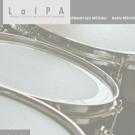
IZMANTOJU MŪZIKU
RADU MŪZIK