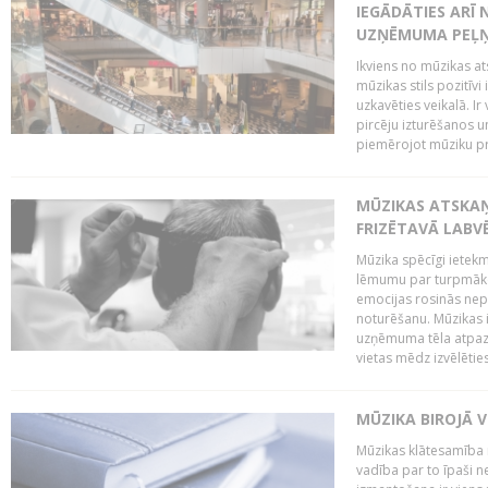
IEGĀDĀTIES ARĪ
UZŅĒMUMA PEĻ
Ikviens no mūzikas at
mūzikas stils pozitīvi
uzkavēties veikalā. Ir
pircēju izturēšanos u
piemērojot mūziku pro
MŪZIKAS ATSKA
FRIZĒTAVĀ LABV
Mūzika spēcīgi ietek
lēmumu par turpmāko
emocijas rosinās nepa
noturēšanu. Mūzikas i
uzņēmuma tēla atpazī
vietas mēdz izvēlēties
MŪZIKA BIROJĀ V
Mūzikas klātesamība
vadība par to īpaši 