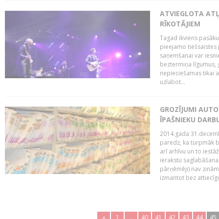
ATVIEGLOTA AT
RĪKOTĀJIEM
Tagad ikviens pasāku
pieejamo tiešsaistes
saņemšanai var iesnie
beztermiņa līgumus, g
nepieciešamas tikai 
uzlabot...
GROZĪJUMI AUTO
ĪPAŠNIEKU DAR
2014.gada 31.decembr
paredz, ka turpmāk bi
arī arhīvu un to iestā
ierakstu saglabāšana,
pārņēmēji) nav zināmi
izmantot bez attiecīgo
«
1
..
40
41
42
43
44
45