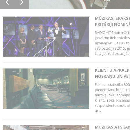
MŪZIKAS IERAKS
KRITĒRIJI NOMIN
RADIOHITS nominācijas
janvārim tiek noteikts
apvienība" (LaIPA) a
radiostacijās 2015. 
Latvijas radiostacijā
KLIENTU APKALP
NOSKAŅU UN VEI
Fakti un statistika 8
pieņemšanu klientu ap
mūzika. 74% aptaujāt
klientu apkalpošanas t
respondentu uzskata,
ar...
MŪZIKAS ATSKAŅ