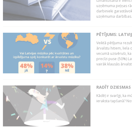
izmantošana ir viens 
uzņēmuma peļņas rādī
darbinieki garastāvo
uzņēmuma darbības..
PĒTĪJUMS: LATVI
Veiktā pētījuma rezult
ārvalstu hitiem, liela
vecumā uzsvēruši, ka 
precīzi puse (50%) La
vairāk klausās ārvalst
RADĪT DZIESMAS
Kādēļ ir svarīgi, ka m
ieraksta tapšanā? No