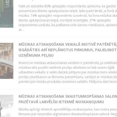
Fakti un statistika 80% aptaujāto respondentu apliecina, ka gaidot
pieņemšanu klientu apkalpošanas telpā, laiks paiet ātrāk, ja fonā s
mūzika. 74% aptaujāto respondentu uzsvēruši, ka fona mūzikai sk
klientu apkalpošanas telpā, viņi kļūst iecietīgāki. 37% aptaujāto
respondentu uzskata, ka patīkama vide sarunu risināšanai, apvie
ar...
MŪZIKAS ATSKAŅOŠANA VEIKALĀ MOTIVĒ PATĒRĒTĀ
IEGĀDĀTIES ARĪ NEPLĀNOTUS PIRKUMUS, PALIELINOT
UZŅĒMUMA PEĻŅU
Ikviens no mūzikas atskaņošanas veidiem ir piemērots, ja izvēlētai
mūzikas stils pozitīvi ietekmē pircēju attieksmi un liek viņiem ilgāk
uzkavēties veikalā. Ir veikti dažādi pētījumi par mūzikas tiešo ietek
pircēju izturēšanos un lēmumu pieņemšanu, variējot ar mūzikas sti
piemērojot mūziku produktu izcelsmes valstīm. Pētījuma dati liecina
MŪZIKAS ATSKAŅOŠANA SKAISTUMKOPŠANAS SALO
FRIZĒTAVĀ LABVĒLĪGI IETEKMĒ NOSKAŅOJUMU
Mūzika spēcīgi ietekmē apmeklētāju noskaņojumu, kas rosina pie
lēmumu par turpmāko atgriešanos skaistumkopšanas salonā. Neg