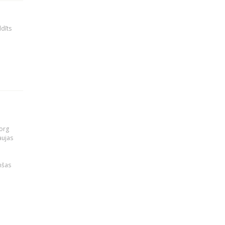
ldīts
org
aujas
i
nšas