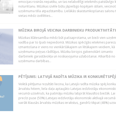
emocijas rosinās nepatiku, un tas nelabvēlīgi ietekmēs patstāvīgo k
noturēšanu. Mūzikas izvēle būtu jāpielāgo kopējam stilam, veicinot
uzņēmuma tēla atpazīstamību. Lielākās skaistumkopšanas salonu t
vietas mēdz izvēlēties...
MŪZIKA BIROJĀ VEICINA DARBINIEKU PRODUKTIVITĀTI
Mūzikas klātesamība mēdz būt pašsaprotama, un bieži vien uzņ
vadība par to īpaši nepiedomā. Mūzikas spēcīgās ietekmes pareiz
izmantošana ir viens no vienkāršākajiem un lētākajiem veidiem, kā
uzņēmuma peļņas rādītājus. Mūziku birojos galvenokārt izmanto
darbinieki garastāvokļa un noskaņojuma uzlabošanai. Atkarībā no
uzņēmuma darbības...
PĒTĪJUMS: LATVIJĀ RADĪTA MŪZIKA IR KONKURĒTSPĒJ
Veiktā pētījuma rezultāti liecina, ka Latvijā radīta mūzika spēj konku
ārvalstu hitiem, liela daļa aptaujāto Latvijas iedzīvotāju ekonomiski
vecumā uzsvēruši, ka pašmāju mūziku labprāt klausītos biežāk. Lai 
precīzi puse (50%) Latvijas iedzīvotāju ekonomiski aktīvajā vecumā
vairāk klausās ārvalstu mūzikas ierakstus, gandrīz tikpat (48%) uzsve