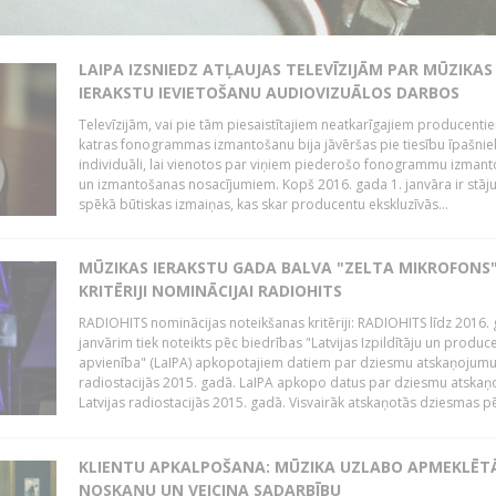
LAIPA IZSNIEDZ ATĻAUJAS TELEVĪZIJĀM PAR MŪZIKAS
IERAKSTU IEVIETOŠANU AUDIOVIZUĀLOS DARBOS
Televīzijām, vai pie tām piesaistītajiem neatkarīgajiem producenti
katras fonogrammas izmantošanu bija jāvēršas pie tiesību īpašni
individuāli, lai vienotos par viņiem piederošo fonogrammu izman
un izmantošanas nosacījumiem. Kopš 2016. gada 1. janvāra ir stāj
spēkā būtiskas izmaiņas, kas skar producentu ekskluzīvās...
MŪZIKAS IERAKSTU GADA BALVA "ZELTA MIKROFONS"
KRITĒRIJI NOMINĀCIJAI RADIOHITS
RADIOHITS nominācijas noteikšanas kritēriji: RADIOHITS līdz 2016. 
janvārim tiek noteikts pēc biedrības "Latvijas Izpildītāju un produc
apvienība" (LaIPA) apkopotajiem datiem par dziesmu atskaņojumu 
radiostacijās 2015. gadā. LaIPA apkopo datus par dziesmu atska
Latvijas radiostacijās 2015. gadā. Visvairāk atskaņotās dziesmas pēc
KLIENTU APKALPOŠANA: MŪZIKA UZLABO APMEKLĒT
NOSKAŅU UN VEICINA SADARBĪBU