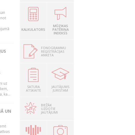
kan
anot
MŪZIKAS
nojumā
KALKULATORS
PATĒRIŅA
INDEKSS
FONOGRAMMU
JUS
REĢISTRĀCIJAS
ANKETA
s
mi uz
SATURA
JAUTĀJUMS
liem,
ATSKAITE
JURISTAM
, ka...
BIEŽĀK
UZDOTIE
NĀ UN
JAUTĀJUMI
ņemt
atīvas