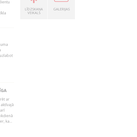
lientu
LĪDZSKAŅA
GALERIJAS
īkla
VEIKALS
ēmuma
a
 uzlabot
ĪGA
rēt ar
 aktīvajā
arī
 ikdienā
r, ka...