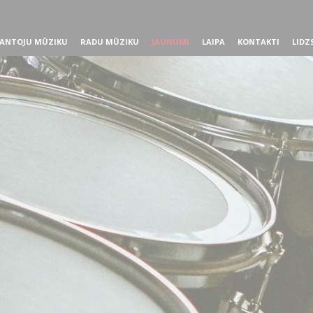
ANTOJU MŪZIKU
RADU MŪZIKU
JAUNUMI
LAIPA
KONTAKTI
LIDZ