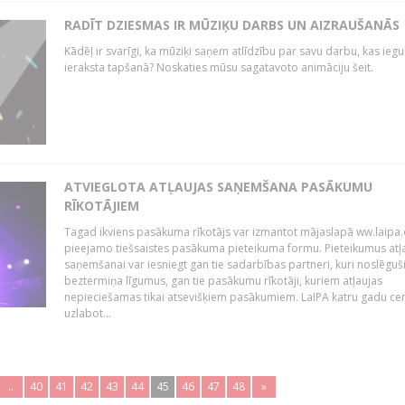
RADĪT DZIESMAS IR MŪZIĶU DARBS UN AIZRAUŠANĀS
Kādēļ ir svarīgi, ka mūziķi saņem atlīdzību par savu darbu, kas iegu
ieraksta tapšanā? Noskaties mūsu sagatavoto animāciju šeit.
ATVIEGLOTA ATĻAUJAS SAŅEMŠANA PASĀKUMU
RĪKOTĀJIEM
Tagad ikviens pasākuma rīkotājs var izmantot mājaslapā ww.laipa.
pieejamo tiešsaistes pasākuma pieteikuma formu. Pieteikumus atļ
saņemšanai var iesniegt gan tie sadarbības partneri, kuri noslēguš
beztermiņa līgumus, gan tie pasākumu rīkotāji, kuriem atļaujas
nepieciešamas tikai atsevišķiem pasākumiem. LaIPA katru gadu ce
uzlabot...
..
40
41
42
43
44
45
46
47
48
»