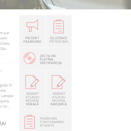
em par
ekiem
PIETEIKT
DJ LICENCE
PASĀKUMU
PIETEIKUMS
tošanu
ušās
ZELTA UN
PLATĪNA
SERTIFIKĀCIJA
:
gada 31.
entu
SAŅEMT
SAŅEMT
Latvijas
ATĻAUJU
ATĻAUJU
MŪZIKAI
MŪZIKAI
ņojumu
VEIKALĀ
KAFEJNĪCĀ
 to...
PASĀKUMA
FONOGRAMMU
ĀJU
ATSKAITE