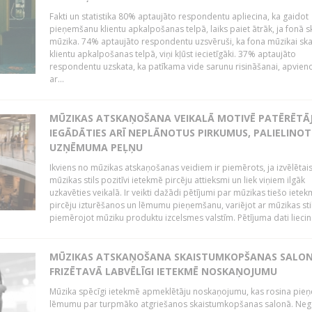
Fakti un statistika 80% aptaujāto respondentu apliecina, ka gaidot
pieņemšanu klientu apkalpošanas telpā, laiks paiet ātrāk, ja fonā s
mūzika. 74% aptaujāto respondentu uzsvēruši, ka fona mūzikai sk
klientu apkalpošanas telpā, viņi kļūst iecietīgāki. 37% aptaujāto
respondentu uzskata, ka patīkama vide sarunu risināšanai, apvie
ar...
MŪZIKAS ATSKAŅOŠANA VEIKALĀ MOTIVĒ PATĒRĒTĀ
IEGĀDĀTIES ARĪ NEPLĀNOTUS PIRKUMUS, PALIELINOT
UZŅĒMUMA PEĻŅU
Ikviens no mūzikas atskaņošanas veidiem ir piemērots, ja izvēlētai
mūzikas stils pozitīvi ietekmē pircēju attieksmi un liek viņiem ilgāk
uzkavēties veikalā. Ir veikti dažādi pētījumi par mūzikas tiešo ietek
pircēju izturēšanos un lēmumu pieņemšanu, variējot ar mūzikas sti
piemērojot mūziku produktu izcelsmes valstīm. Pētījuma dati liecina
MŪZIKAS ATSKAŅOŠANA SKAISTUMKOPŠANAS SALO
FRIZĒTAVĀ LABVĒLĪGI IETEKMĒ NOSKAŅOJUMU
Mūzika spēcīgi ietekmē apmeklētāju noskaņojumu, kas rosina pie
lēmumu par turpmāko atgriešanos skaistumkopšanas salonā. Neg