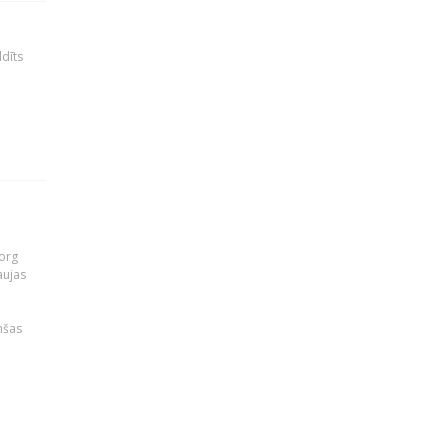
ldīts
org
aujas
i
nšas