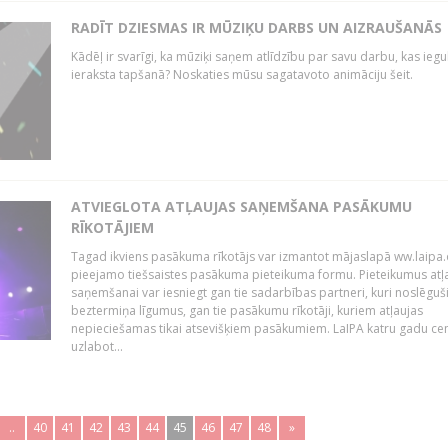
RADĪT DZIESMAS IR MŪZIĶU DARBS UN AIZRAUŠANĀS
Kādēļ ir svarīgi, ka mūziķi saņem atlīdzību par savu darbu, kas iegu
ieraksta tapšanā? Noskaties mūsu sagatavoto animāciju šeit.
ATVIEGLOTA ATĻAUJAS SAŅEMŠANA PASĀKUMU
RĪKOTĀJIEM
Tagad ikviens pasākuma rīkotājs var izmantot mājaslapā ww.laipa.
pieejamo tiešsaistes pasākuma pieteikuma formu. Pieteikumus atļ
saņemšanai var iesniegt gan tie sadarbības partneri, kuri noslēguš
beztermiņa līgumus, gan tie pasākumu rīkotāji, kuriem atļaujas
nepieciešamas tikai atsevišķiem pasākumiem. LaIPA katru gadu ce
uzlabot...
..
40
41
42
43
44
45
46
47
48
»