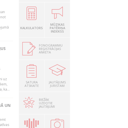
kan
anot
MŪZIKAS
nojumā
KALKULATORS
PATĒRIŅA
INDEKSS
FONOGRAMMU
JUS
REĢISTRĀCIJAS
ANKETA
s
mi uz
SATURA
JAUTĀJUMS
liem,
ATSKAITE
JURISTAM
, ka...
BIEŽĀK
UZDOTIE
NĀ UN
JAUTĀJUMI
ņemt
atīvas