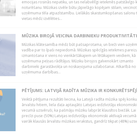
emocijas rosinās nepatiku, un tas nelabvēlīgi ietekmēs patstāvīgo k
noturēšanu. Mūzikas izvēle būtu jāpielāgo kopējam stilam, veicinot
uzņēmuma tēla atpazīstamību. Lielākās skaistumkopšanas salonu t
vietas mēdz izvēlēties...
MŪZIKA BIROJĀ VEICINA DARBINIEKU PRODUKTIVITĀTI
Mūzikas klātesamība mēdz būt pašsaprotama, un bieži vien uzņ
vadība par to īpaši nepiedomā. Mūzikas spēcīgās ietekmes pareiz
izmantošana ir viens no vienkāršākajiem un lētākajiem veidiem, kā
uzņēmuma peļņas rādītājus. Mūziku birojos galvenokārt izmanto
darbinieki garastāvokļa un noskaņojuma uzlabošanai. Atkarībā no
uzņēmuma darbības...
PĒTĪJUMS: LATVIJĀ RADĪTA MŪZIKA IR KONKURĒTSPĒJ
Veiktā pētījuma rezultāti liecina, ka Latvijā radīta mūzika spēj konku
ārvalstu hitiem, liela daļa aptaujāto Latvijas iedzīvotāju ekonomiski
vecumā uzsvēruši, ka pašmāju mūziku labprāt klausītos biežāk. Lai 
precīzi puse (50%) Latvijas iedzīvotāju ekonomiski aktīvajā vecumā
vairāk klausās ārvalstu mūzikas ierakstus, gandrīz tikpat (48%) uzsve