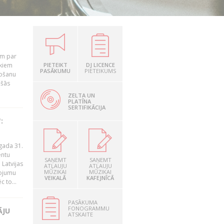
em par
ekiem
PIETEIKT
DJ LICENCE
PASĀKUMU
PIETEIKUMS
tošanu
ušās
ZELTA UN
PLATĪNA
SERTIFIKĀCIJA
:
gada 31.
entu
SAŅEMT
SAŅEMT
Latvijas
ATĻAUJU
ATĻAUJU
MŪZIKAI
MŪZIKAI
ņojumu
VEIKALĀ
KAFEJNĪCĀ
 to...
PASĀKUMA
FONOGRAMMU
ĀJU
ATSKAITE