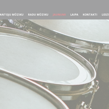
ANTOJU MŪZIKU
RADU MŪZIKU
JAUNUMI
LAIPA
KONTAKTI
LIDZ