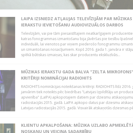
LAIPA IZSNIEDZ ATĻAUJAS TELEVĪZIJĀM PAR MŪZIKAS
IERAKSTU IEVIETOŠANU AUDIOVIZUĀLOS DARBOS
Televīzijām, vai pie tām piesaistītajiem neatkarīgajiem producenti
katras fonogrammas izmantošanu bija jāvēršas pie tiesību īpašni
individuāli, lai vienotos par viņiem piederošo fonogrammu izman
un izmantošanas nosacījumiem. Kopš 2016. gada 1. janvāra ir stāj
spēkā būtiskas izmaiņas, kas skar producentu ekskluzīvās...
MŪZIKAS IERAKSTU GADA BALVA "ZELTA MIKROFONS"
KRITĒRIJI NOMINĀCIJAI RADIOHITS
RADIOHITS nominācijas noteikšanas kritēriji: RADIOHITS līdz 2016. 
janvārim tiek noteikts pēc biedrības "Latvijas Izpildītāju un produc
apvienība" (LaIPA) apkopotajiem datiem par dziesmu atskaņojumu 
radiostacijās 2015. gadā. LaIPA apkopo datus par dziesmu atska
Latvijas radiostacijās 2015. gadā. Visvairāk atskaņotās dziesmas pēc
KLIENTU APKALPOŠANA: MŪZIKA UZLABO APMEKLĒT
NOSKAŅU UN VEICINA SADARBĪBU