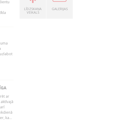
lientu
LĪDZSKAŅA
GALERIJAS
īkla
VEIKALS
ēmuma
a
 uzlabot
ĪGA
rēt ar
 aktīvajā
arī
 ikdienā
r, ka...