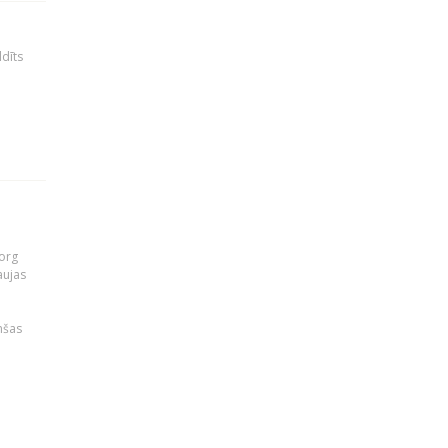
ldīts
org
aujas
i
nšas