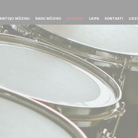
ANTOJU MŪZIKU
RADU MŪZIKU
JAUNUMI
LAIPA
KONTAKTI
LIDZ