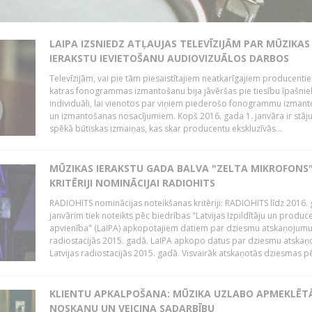
LAIPA IZSNIEDZ ATĻAUJAS TELEVĪZIJĀM PAR MŪZIKAS
IERAKSTU IEVIETOŠANU AUDIOVIZUĀLOS DARBOS
Televīzijām, vai pie tām piesaistītajiem neatkarīgajiem producenti
katras fonogrammas izmantošanu bija jāvēršas pie tiesību īpašni
individuāli, lai vienotos par viņiem piederošo fonogrammu izman
un izmantošanas nosacījumiem. Kopš 2016. gada 1. janvāra ir stāj
spēkā būtiskas izmaiņas, kas skar producentu ekskluzīvās...
MŪZIKAS IERAKSTU GADA BALVA "ZELTA MIKROFONS"
KRITĒRIJI NOMINĀCIJAI RADIOHITS
RADIOHITS nominācijas noteikšanas kritēriji: RADIOHITS līdz 2016. 
janvārim tiek noteikts pēc biedrības "Latvijas Izpildītāju un produc
apvienība" (LaIPA) apkopotajiem datiem par dziesmu atskaņojumu 
radiostacijās 2015. gadā. LaIPA apkopo datus par dziesmu atska
Latvijas radiostacijās 2015. gadā. Visvairāk atskaņotās dziesmas pēc
KLIENTU APKALPOŠANA: MŪZIKA UZLABO APMEKLĒT
NOSKAŅU UN VEICINA SADARBĪBU