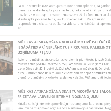
Fakti un statistika 80% aptaujāto respondentu apliecina, ka gaidot
pieņemšanu klientu apkalpošanas telpā, laiks paiet ātrāk, ja fonā s
mūzika. 74% aptaujāto respondentu uzsvēruši, ka fona mūzikai sk
klientu apkalpošanas telpā, viņi kļūst iecietīgāki. 37% aptaujāto
respondentu uzskata, ka patīkama vide sarunu risināšanai, apvie
ar...
MŪZIKAS ATSKAŅOŠANA VEIKALĀ MOTIVĒ PATĒRĒTĀ
IEGĀDĀTIES ARĪ NEPLĀNOTUS PIRKUMUS, PALIELINOT
UZŅĒMUMA PEĻŅU
Ikviens no mūzikas atskaņošanas veidiem ir piemērots, ja izvēlētai
mūzikas stils pozitīvi ietekmē pircēju attieksmi un liek viņiem ilgāk
uzkavēties veikalā. Ir veikti dažādi pētījumi par mūzikas tiešo ietek
pircēju izturēšanos un lēmumu pieņemšanu, variējot ar mūzikas sti
piemērojot mūziku produktu izcelsmes valstīm. Pētījuma dati liecina
MŪZIKAS ATSKAŅOŠANA SKAISTUMKOPŠANAS SALO
FRIZĒTAVĀ LABVĒLĪGI IETEKMĒ NOSKAŅOJUMU
Mūzika spēcīgi ietekmē apmeklētāju noskaņojumu, kas rosina pie
lēmumu par turpmāko atgriešanos skaistumkopšanas salonā. Neg