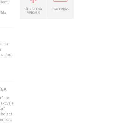
lientu
LĪDZSKAŅA
GALERIJAS
īkla
VEIKALS
ēmuma
a
 uzlabot
ĪGA
rēt ar
 aktīvajā
arī
 ikdienā
r, ka...