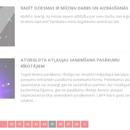
RADĪT DZIESMAS IR MŪZIĶU DARBS UN AIZRAUŠANĀS
Kādēļ ir svarīgi, ka mūziķi saņem atlīdzību par savu darbu, kas iegu
ieraksta tapšanā? Noskaties mūsu sagatavoto animāciju šeit.
ATVIEGLOTA ATĻAUJAS SAŅEMŠANA PASĀKUMU
RĪKOTĀJIEM
Tagad ikviens pasākuma rīkotājs var izmantot mājaslapā ww.laipa.
pieejamo tiešsaistes pasākuma pieteikuma formu. Pieteikumus atļ
saņemšanai var iesniegt gan tie sadarbības partneri, kuri noslēguš
beztermiņa līgumus, gan tie pasākumu rīkotāji, kuriem atļaujas
nepieciešamas tikai atsevišķiem pasākumiem. LaIPA katru gadu ce
uzlabot...
..
40
41
42
43
44
45
46
47
48
»