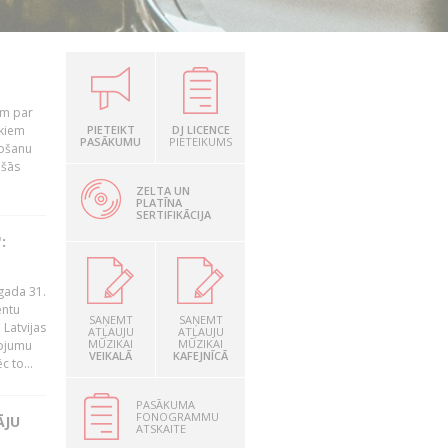
em par
ekiem
PIETEIKT
DJ LICENCE
PASĀKUMU
PIETEIKUMS
tošanu
ušās
ZELTA UN
PLATĪNA
SERTIFIKĀCIJA
:
gada 31.
entu
SAŅEMT
SAŅEMT
Latvijas
ATĻAUJU
ATĻAUJU
MŪZIKAI
MŪZIKAI
ņojumu
VEIKALĀ
KAFEJNĪCĀ
 to...
PASĀKUMA
FONOGRAMMU
ĀJU
ATSKAITE