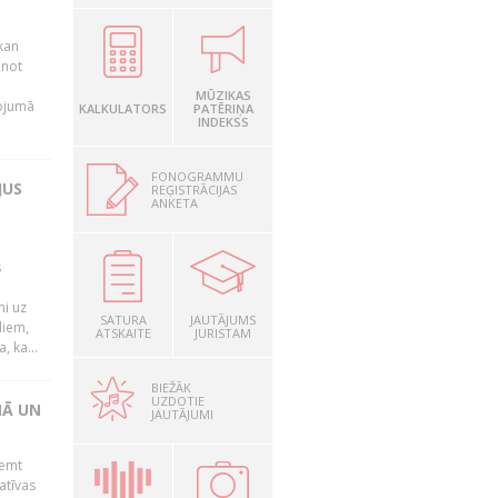
kan
anot
MŪZIKAS
nojumā
KALKULATORS
PATĒRIŅA
INDEKSS
FONOGRAMMU
JUS
REĢISTRĀCIJAS
ANKETA
s
mi uz
SATURA
JAUTĀJUMS
liem,
ATSKAITE
JURISTAM
, ka...
BIEŽĀK
UZDOTIE
NĀ UN
JAUTĀJUMI
ņemt
atīvas