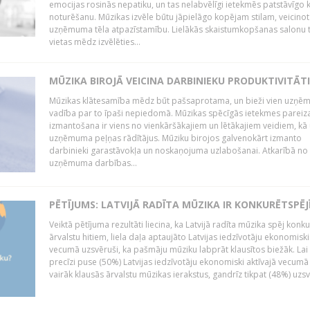
emocijas rosinās nepatiku, un tas nelabvēlīgi ietekmēs patstāvīgo k
noturēšanu. Mūzikas izvēle būtu jāpielāgo kopējam stilam, veicinot
uzņēmuma tēla atpazīstamību. Lielākās skaistumkopšanas salonu t
vietas mēdz izvēlēties...
MŪZIKA BIROJĀ VEICINA DARBINIEKU PRODUKTIVITĀTI
Mūzikas klātesamība mēdz būt pašsaprotama, un bieži vien uzņ
vadība par to īpaši nepiedomā. Mūzikas spēcīgās ietekmes pareiz
izmantošana ir viens no vienkāršākajiem un lētākajiem veidiem, kā
uzņēmuma peļņas rādītājus. Mūziku birojos galvenokārt izmanto
darbinieki garastāvokļa un noskaņojuma uzlabošanai. Atkarībā no
uzņēmuma darbības...
PĒTĪJUMS: LATVIJĀ RADĪTA MŪZIKA IR KONKURĒTSPĒJ
Veiktā pētījuma rezultāti liecina, ka Latvijā radīta mūzika spēj konku
ārvalstu hitiem, liela daļa aptaujāto Latvijas iedzīvotāju ekonomiski
vecumā uzsvēruši, ka pašmāju mūziku labprāt klausītos biežāk. Lai 
precīzi puse (50%) Latvijas iedzīvotāju ekonomiski aktīvajā vecumā
vairāk klausās ārvalstu mūzikas ierakstus, gandrīz tikpat (48%) uzsve