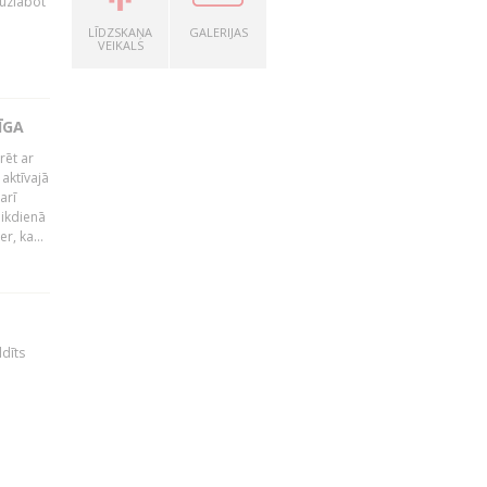
 uzlabot
LĪDZSKAŅA
GALERIJAS
VEIKALS
ĪGA
rēt ar
 aktīvajā
arī
 ikdienā
r, ka...
ldīts