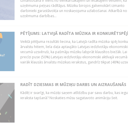
izmantošana ir viens no vienkāršākajiem un lētākajiem veidiem, kā
uzņēmuma peļņas rādītājus. Mūziku birojos galvenokārt izmanto
darbinieki garastāvokļa un noskaņojuma uzlabošanai. Atkarībā no
uzņēmuma darbības...
PĒTĪJUMS: LATVIJĀ RADĪTA MŪZIKA IR KONKURĒTSPĒJ
Veiktā pētījuma rezultāti liecina, ka Latvijā radīta mūzika spēj konku
ārvalstu hitiem, liela daļa aptaujāto Latvijas iedzīvotāju ekonomiski
vecumā uzsvēruši, ka pašmāju mūziku labprāt klausītos biežāk. Lai 
precīzi puse (50%) Latvijas iedzīvotāju ekonomiski aktīvajā vecumā
vairāk klausās ārvalstu mūzikas ierakstus, gandrīz tikpat (48%) uzsve
RADĪT DZIESMAS IR MŪZIĶU DARBS UN AIZRAUŠANĀS
Kādēļ ir svarīgi, ka mūziķi saņem atlīdzību par savu darbu, kas iegu
ieraksta tapšanā? Noskaties mūsu sagatavoto animāciju šeit.