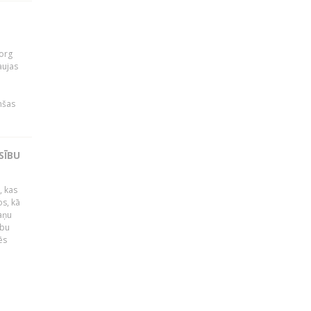
org
aujas
i
nšas
SĪBU
, kas
os, kā
kaņu
ību
ēs