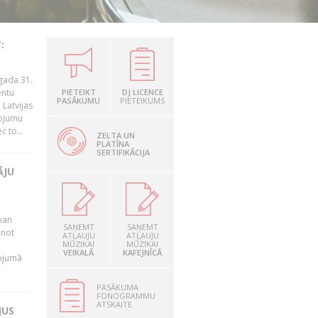
:
gada 31.
entu
PIETEIKT
DJ LICENCE
PASĀKUMU
PIETEIKUMS
Latvijas
ņojumu
 to...
ZELTA UN
PLATĪNA
SERTIFIKĀCIJA
ĀJU
kan
SAŅEMT
SAŅEMT
anot
ATĻAUJU
ATĻAUJU
MŪZIKAI
MŪZIKAI
VEIKALĀ
KAFEJNĪCĀ
nojumā
PASĀKUMA
FONOGRAMMU
ATSKAITE
JUS