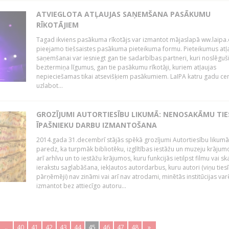
ATVIEGLOTA ATĻAUJAS SAŅEMŠANA PASĀKUMU
RĪKOTĀJIEM
Tagad ikviens pasākuma rīkotājs var izmantot mājaslapā ww.laipa.
pieejamo tiešsaistes pasākuma pieteikuma formu. Pieteikumus atļ
saņemšanai var iesniegt gan tie sadarbības partneri, kuri noslēguš
beztermiņa līgumus, gan tie pasākumu rīkotāji, kuriem atļaujas
nepieciešamas tikai atsevišķiem pasākumiem. LaIPA katru gadu ce
uzlabot...
GROZĪJUMI AUTORTIESĪBU LIKUMĀ: NENOSAKĀMU TIE
ĪPAŠNIEKU DARBU IZMANTOŠANA
2014.gada 31.decembrī stājās spēkā grozījumi Autortiesību likumā
paredz, ka turpmāk bibliotēku, izglītības iestāžu un muzeju krājum
arī arhīvu un to iestāžu krājumos, kuru funkcijās ietilpst filmu vai s
ierakstu saglabāšana, iekļautos autordarbus, kuru autori (viņu ties
pārņēmēji) nav zināmi vai arī nav atrodami, minētās institūcijas var
izmantot bez attiecīgo autoru...
..
40
41
42
43
44
45
46
47
48
»