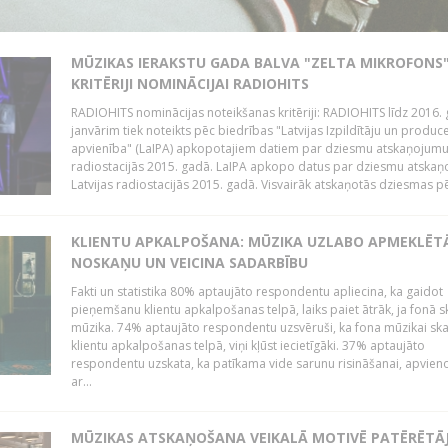
MŪZIKAS IERAKSTU GADA BALVA "ZELTA MIKROFONS"
KRITĒRIJI NOMINĀCIJAI RADIOHITS
RADIOHITS nominācijas noteikšanas kritēriji: RADIOHITS līdz 2016. 
janvārim tiek noteikts pēc biedrības "Latvijas Izpildītāju un produc
apvienība" (LaIPA) apkopotajiem datiem par dziesmu atskaņojumu 
radiostacijās 2015. gadā. LaIPA apkopo datus par dziesmu atska
Latvijas radiostacijās 2015. gadā. Visvairāk atskaņotās dziesmas pēc
KLIENTU APKALPOŠANA: MŪZIKA UZLABO APMEKLĒT
NOSKAŅU UN VEICINA SADARBĪBU
Fakti un statistika 80% aptaujāto respondentu apliecina, ka gaidot
pieņemšanu klientu apkalpošanas telpā, laiks paiet ātrāk, ja fonā s
mūzika. 74% aptaujāto respondentu uzsvēruši, ka fona mūzikai sk
klientu apkalpošanas telpā, viņi kļūst iecietīgāki. 37% aptaujāto
respondentu uzskata, ka patīkama vide sarunu risināšanai, apvie
ar...
MŪZIKAS ATSKAŅOŠANA VEIKALĀ MOTIVĒ PATĒRĒTĀ