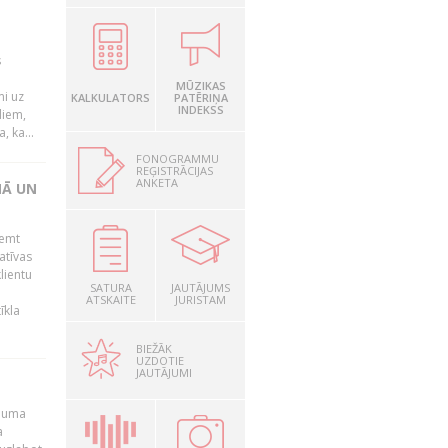
s
MŪZIKAS
mi uz
KALKULATORS
PATĒRIŅA
INDEKSS
liem,
, ka...
FONOGRAMMU
REĢISTRĀCIJAS
ANKETA
NĀ UN
ņemt
atīvas
lientu
SATURA
JAUTĀJUMS
ATSKAITE
JURISTAM
īkla
BIEŽĀK
UZDOTIE
JAUTĀJUMI
ēmuma
a