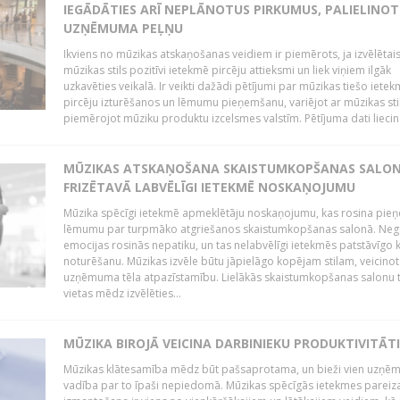
IEGĀDĀTIES ARĪ NEPLĀNOTUS PIRKUMUS, PALIELINOT
UZŅĒMUMA PEĻŅU
Ikviens no mūzikas atskaņošanas veidiem ir piemērots, ja izvēlētai
mūzikas stils pozitīvi ietekmē pircēju attieksmi un liek viņiem ilgāk
uzkavēties veikalā. Ir veikti dažādi pētījumi par mūzikas tiešo ietek
pircēju izturēšanos un lēmumu pieņemšanu, variējot ar mūzikas sti
piemērojot mūziku produktu izcelsmes valstīm. Pētījuma dati liecina
MŪZIKAS ATSKAŅOŠANA SKAISTUMKOPŠANAS SALO
FRIZĒTAVĀ LABVĒLĪGI IETEKMĒ NOSKAŅOJUMU
Mūzika spēcīgi ietekmē apmeklētāju noskaņojumu, kas rosina pie
lēmumu par turpmāko atgriešanos skaistumkopšanas salonā. Neg
emocijas rosinās nepatiku, un tas nelabvēlīgi ietekmēs patstāvīgo k
noturēšanu. Mūzikas izvēle būtu jāpielāgo kopējam stilam, veicinot
uzņēmuma tēla atpazīstamību. Lielākās skaistumkopšanas salonu t
vietas mēdz izvēlēties...
MŪZIKA BIROJĀ VEICINA DARBINIEKU PRODUKTIVITĀTI
Mūzikas klātesamība mēdz būt pašsaprotama, un bieži vien uzņ
vadība par to īpaši nepiedomā. Mūzikas spēcīgās ietekmes pareiz