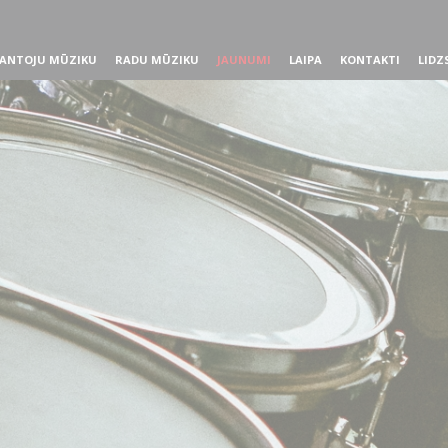
ANTOJU MŪZIKU
RADU MŪZIKU
JAUNUMI
LAIPA
KONTAKTI
LIDZ