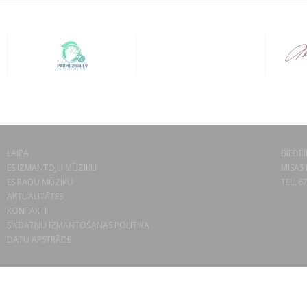
LAIPA
BIEDRĪ
ES IZMANTOJU MŪZIKU
MISAS 
ES RADU MŪZIKU
TEL. 6
AKTUALITĀTES
KONTAKTI
SĪKDATŅU IZMANTOŠANAS POLITIKA
DATU APSTRĀDE