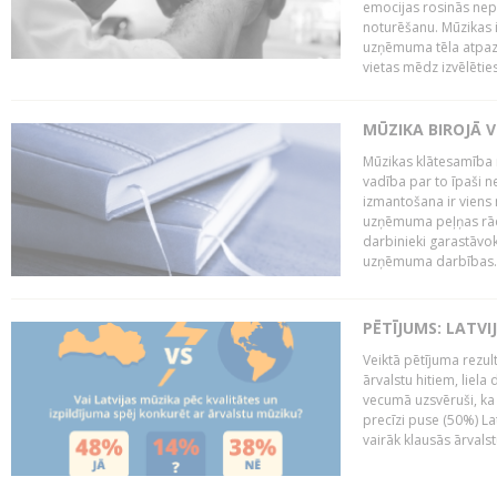
emocijas rosinās nepa
noturēšanu. Mūzikas i
uzņēmuma tēla atpazī
vietas mēdz izvēlēties
MŪZIKA BIROJĀ V
Mūzikas klātesamība
vadība par to īpaši 
izmantošana ir viens 
uzņēmuma peļņas rādī
darbinieki garastāvo
uzņēmuma darbības..
PĒTĪJUMS: LATVI
Veiktā pētījuma rezult
ārvalstu hitiem, liela
vecumā uzsvēruši, ka 
precīzi puse (50%) La
vairāk klausās ārvalst