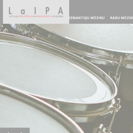
IZMANTOJU MŪZIKU
RADU MŪZIK