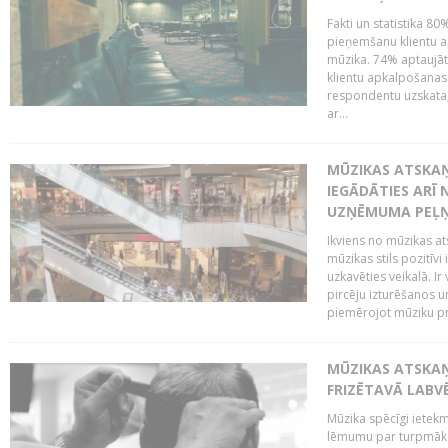
Fakti un statistika 8
pieņemšanu klientu ap
mūzika. 74% aptaujāt
klientu apkalpošanas t
respondentu uzskata,
ar...
MŪZIKAS ATSKAŅ
IEGĀDĀTIES ARĪ
UZŅĒMUMA PEĻ
Ikviens no mūzikas at
mūzikas stils pozitīvi
uzkavēties veikalā. Ir
pircēju izturēšanos u
piemērojot mūziku pro
MŪZIKAS ATSKA
FRIZĒTAVĀ LABV
Mūzika spēcīgi ietek
lēmumu par turpmāko