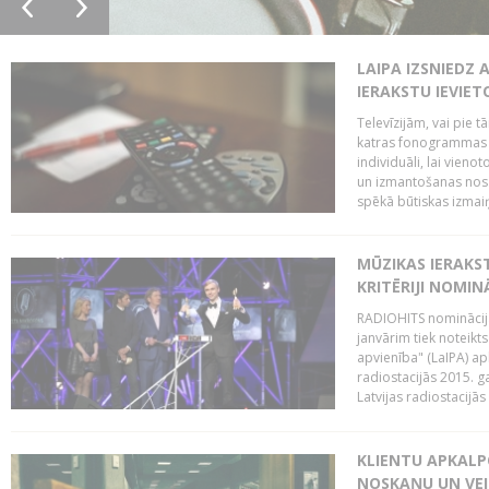
LAIPA IZSNIEDZ 
IERAKSTU IEVIE
Televīzijām, vai pie 
katras fonogrammas i
individuāli, lai vie
un izmantošanas nosa
spēkā būtiskas izmaiņ
MŪZIKAS IERAKS
KRITĒRIJI NOMIN
RADIOHITS nominācijas
janvārim tiek noteikts
apvienība" (LaIPA) a
radiostacijās 2015. 
Latvijas radiostacijā
KLIENTU APKALP
NOSKAŅU UN VEI