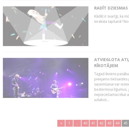
RADĪT DZIESMAS
Kādēļ ir svarīgi, ka m
ieraksta tapšanā? No
ATVIEGLOTA AT
RĪKOTĀJIEM
Tagad ikviens pasāku
pieejamo tiešsaistes
saņemšanai var iesnie
beztermiņa līgumus, g
nepieciešamas tikai 
uzlabot...
«
1
..
40
41
42
43
44
45