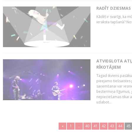
RADĪT DZIESMAS
Kādēļ ir svarīgi, ka m
ieraksta tapšanā? No
ATVIEGLOTA AT
RĪKOTĀJIEM
Tagad ikviens pasāku
pieejamo tiešsaistes
saņemšanai var iesnie
beztermiņa līgumus, g
nepieciešamas tikai 
uzlabot...
«
1
..
40
41
42
43
44
45