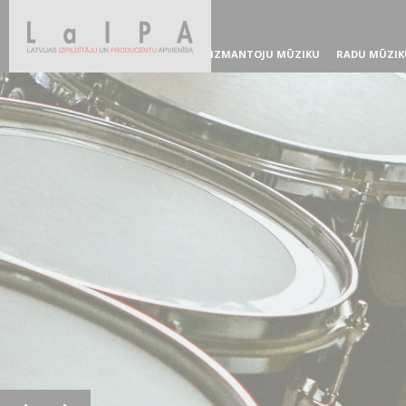
IZMANTOJU MŪZIKU
RADU MŪZIK