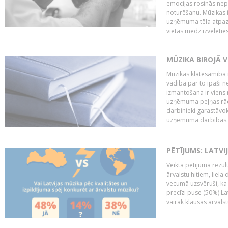
emocijas rosinās nepa
noturēšanu. Mūzikas i
uzņēmuma tēla atpazī
vietas mēdz izvēlēties
MŪZIKA BIROJĀ V
Mūzikas klātesamība
vadība par to īpaši 
izmantošana ir viens 
uzņēmuma peļņas rādī
darbinieki garastāvo
uzņēmuma darbības..
PĒTĪJUMS: LATVI
Veiktā pētījuma rezult
ārvalstu hitiem, liela
vecumā uzsvēruši, ka 
precīzi puse (50%) La
vairāk klausās ārvalst