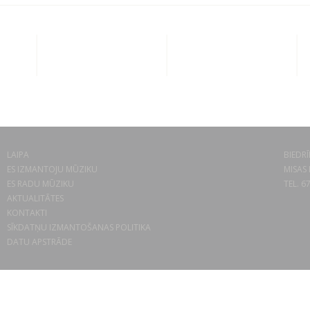
LAIPA
BIEDRĪ
ES IZMANTOJU MŪZIKU
MISAS 
ES RADU MŪZIKU
TEL. 6
AKTUALITĀTES
KONTAKTI
SĪKDATŅU IZMANTOŠANAS POLITIKA
DATU APSTRĀDE