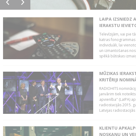
LAIPA IZSNIEDZ 
IERAKSTU IEVIE
Televīzijām, vai pie 
katras fonogrammas i
individuāli, lai vie
un izmantošanas nosa
spēkā būtiskas izmaiņ
MŪZIKAS IERAKS
KRITĒRIJI NOMIN
RADIOHITS nominācijas
janvārim tiek noteikts
apvienība" (LaIPA) a
radiostacijās 2015. 
Latvijas radiostacijā
KLIENTU APKALP
NOSKAŅU UN VEI