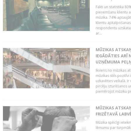
Fakti un statistika 8
pieņemšanu klientu ap
mūzika. 74% aptaujāt
klientu apkalpošanas t
respondentu uzskata,
ar...
MŪZIKAS ATSKAŅ
IEGĀDĀTIES ARĪ
UZŅĒMUMA PEĻ
Ikviens no mūzikas at
mūzikas stils pozitīvi
uzkavēties veikalā. Ir
pircēju izturēšanos u
piemērojot mūziku pro
MŪZIKAS ATSKA
FRIZĒTAVĀ LABV
Mūzika spēcīgi ietek
lēmumu par turpmāko