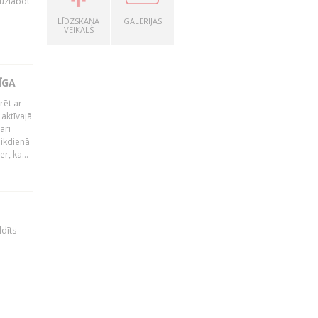
 uzlabot
LĪDZSKAŅA
GALERIJAS
VEIKALS
ĪGA
rēt ar
 aktīvajā
arī
 ikdienā
r, ka...
ldīts