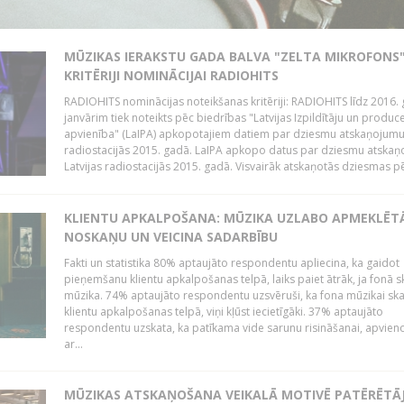
MŪZIKAS IERAKSTU GADA BALVA "ZELTA MIKROFONS"
KRITĒRIJI NOMINĀCIJAI RADIOHITS
RADIOHITS nominācijas noteikšanas kritēriji: RADIOHITS līdz 2016. 
janvārim tiek noteikts pēc biedrības "Latvijas Izpildītāju un produc
apvienība" (LaIPA) apkopotajiem datiem par dziesmu atskaņojumu 
radiostacijās 2015. gadā. LaIPA apkopo datus par dziesmu atska
Latvijas radiostacijās 2015. gadā. Visvairāk atskaņotās dziesmas pēc
KLIENTU APKALPOŠANA: MŪZIKA UZLABO APMEKLĒT
NOSKAŅU UN VEICINA SADARBĪBU
Fakti un statistika 80% aptaujāto respondentu apliecina, ka gaidot
pieņemšanu klientu apkalpošanas telpā, laiks paiet ātrāk, ja fonā s
mūzika. 74% aptaujāto respondentu uzsvēruši, ka fona mūzikai sk
klientu apkalpošanas telpā, viņi kļūst iecietīgāki. 37% aptaujāto
respondentu uzskata, ka patīkama vide sarunu risināšanai, apvie
ar...
MŪZIKAS ATSKAŅOŠANA VEIKALĀ MOTIVĒ PATĒRĒTĀ