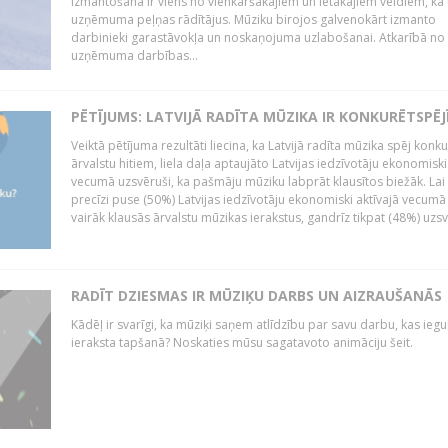
izmantošana ir viens no vienkāršākajiem un lētākajiem veidiem, kā
uzņēmuma peļņas rādītājus. Mūziku birojos galvenokārt izmanto
darbinieki garastāvokļa un noskaņojuma uzlabošanai. Atkarībā no
uzņēmuma darbības...
PĒTĪJUMS: LATVIJĀ RADĪTA MŪZIKA IR KONKURĒTSPĒJ
Veiktā pētījuma rezultāti liecina, ka Latvijā radīta mūzika spēj konku
ārvalstu hitiem, liela daļa aptaujāto Latvijas iedzīvotāju ekonomiski
vecumā uzsvēruši, ka pašmāju mūziku labprāt klausītos biežāk. Lai 
precīzi puse (50%) Latvijas iedzīvotāju ekonomiski aktīvajā vecumā
vairāk klausās ārvalstu mūzikas ierakstus, gandrīz tikpat (48%) uzsve
RADĪT DZIESMAS IR MŪZIĶU DARBS UN AIZRAUŠANĀS
Kādēļ ir svarīgi, ka mūziķi saņem atlīdzību par savu darbu, kas iegu
ieraksta tapšanā? Noskaties mūsu sagatavoto animāciju šeit.