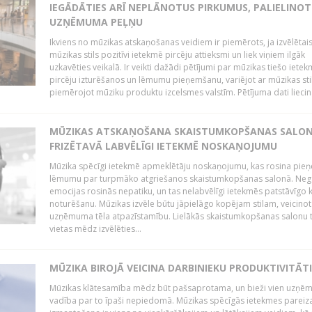
IEGĀDĀTIES ARĪ NEPLĀNOTUS PIRKUMUS, PALIELINOT
UZŅĒMUMA PEĻŅU
Ikviens no mūzikas atskaņošanas veidiem ir piemērots, ja izvēlētai
mūzikas stils pozitīvi ietekmē pircēju attieksmi un liek viņiem ilgāk
uzkavēties veikalā. Ir veikti dažādi pētījumi par mūzikas tiešo ietek
pircēju izturēšanos un lēmumu pieņemšanu, variējot ar mūzikas sti
piemērojot mūziku produktu izcelsmes valstīm. Pētījuma dati liecina
MŪZIKAS ATSKAŅOŠANA SKAISTUMKOPŠANAS SALO
FRIZĒTAVĀ LABVĒLĪGI IETEKMĒ NOSKAŅOJUMU
Mūzika spēcīgi ietekmē apmeklētāju noskaņojumu, kas rosina pie
lēmumu par turpmāko atgriešanos skaistumkopšanas salonā. Neg
emocijas rosinās nepatiku, un tas nelabvēlīgi ietekmēs patstāvīgo k
noturēšanu. Mūzikas izvēle būtu jāpielāgo kopējam stilam, veicinot
uzņēmuma tēla atpazīstamību. Lielākās skaistumkopšanas salonu t
vietas mēdz izvēlēties...
MŪZIKA BIROJĀ VEICINA DARBINIEKU PRODUKTIVITĀTI
Mūzikas klātesamība mēdz būt pašsaprotama, un bieži vien uzņ
vadība par to īpaši nepiedomā. Mūzikas spēcīgās ietekmes pareiz