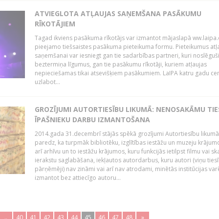
ATVIEGLOTA ATĻAUJAS SAŅEMŠANA PASĀKUMU
RĪKOTĀJIEM
Tagad ikviens pasākuma rīkotājs var izmantot mājaslapā ww.laipa.
pieejamo tiešsaistes pasākuma pieteikuma formu. Pieteikumus atļ
saņemšanai var iesniegt gan tie sadarbības partneri, kuri noslēguš
beztermiņa līgumus, gan tie pasākumu rīkotāji, kuriem atļaujas
nepieciešamas tikai atsevišķiem pasākumiem. LaIPA katru gadu ce
uzlabot...
GROZĪJUMI AUTORTIESĪBU LIKUMĀ: NENOSAKĀMU TIE
ĪPAŠNIEKU DARBU IZMANTOŠANA
2014.gada 31.decembrī stājās spēkā grozījumi Autortiesību likumā
paredz, ka turpmāk bibliotēku, izglītības iestāžu un muzeju krājum
arī arhīvu un to iestāžu krājumos, kuru funkcijās ietilpst filmu vai s
ierakstu saglabāšana, iekļautos autordarbus, kuru autori (viņu ties
pārņēmēji) nav zināmi vai arī nav atrodami, minētās institūcijas var
izmantot bez attiecīgo autoru...
..
40
41
42
43
44
45
46
47
48
»