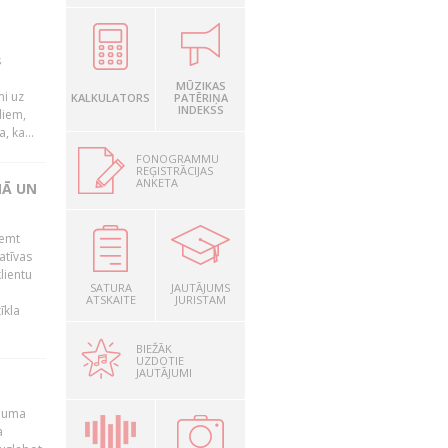
s
MŪZIKAS
mi uz
KALKULATORS
PATĒRIŅA
INDEKSS
liem,
, ka...
FONOGRAMMU
REĢISTRĀCIJAS
ANKETA
NĀ UN
ņemt
atīvas
lientu
SATURA
JAUTĀJUMS
ATSKAITE
JURISTAM
īkla
BIEŽĀK
UZDOTIE
JAUTĀJUMI
ēmuma
a