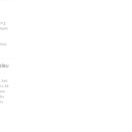
org
aujas
i
nšas
SĪBU
, kas
os, kā
kaņu
ību
ēs