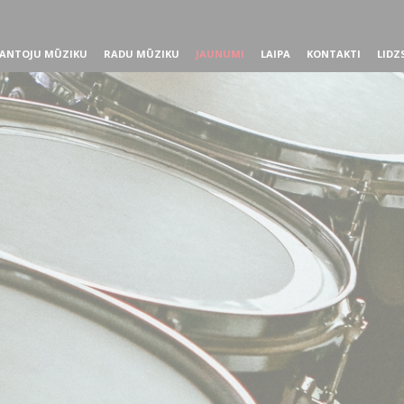
ANTOJU MŪZIKU
RADU MŪZIKU
JAUNUMI
LAIPA
KONTAKTI
LIDZ