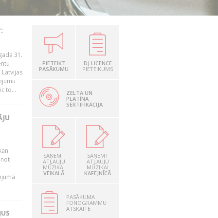
:
gada 31.
entu
PIETEIKT
DJ LICENCE
PASĀKUMU
PIETEIKUMS
Latvijas
ņojumu
 to...
ZELTA UN
PLATĪNA
SERTIFIKĀCIJA
ĀJU
kan
SAŅEMT
SAŅEMT
anot
ATĻAUJU
ATĻAUJU
MŪZIKAI
MŪZIKAI
VEIKALĀ
KAFEJNĪCĀ
nojumā
PASĀKUMA
FONOGRAMMU
ATSKAITE
JUS