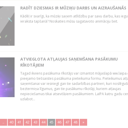
RADĪT DZIESMAS IR MŪZIĶU DARBS UN AIZRAUŠANĀS
Kādēļ ir svarīgi, ka mūziķi saņem atlīdzību par savu darbu, kas iegu
ieraksta tapšanā? Noskaties mūsu sagatavoto animāciju šeit.
ATVIEGLOTA ATĻAUJAS SAŅEMŠANA PASĀKUMU
RĪKOTĀJIEM
Tagad ikviens pasākuma rīkotājs var izmantot mājaslapā ww.laipa.
pieejamo tiešsaistes pasākuma pieteikuma formu. Pieteikumus atļ
saņemšanai var iesniegt gan tie sadarbības partneri, kuri noslēguš
beztermiņa līgumus, gan tie pasākumu rīkotāji, kuriem atļaujas
nepieciešamas tikai atsevišķiem pasākumiem. LaIPA katru gadu ce
uzlabot...
..
40
41
42
43
44
45
46
47
48
»