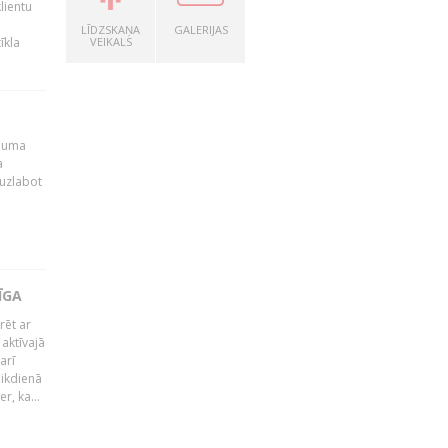
lientu
LĪDZSKAŅA
GALERIJAS
īkla
VEIKALS
ēmuma
a
 uzlabot
ĪGA
rēt ar
 aktīvajā
arī
 ikdienā
r, ka...