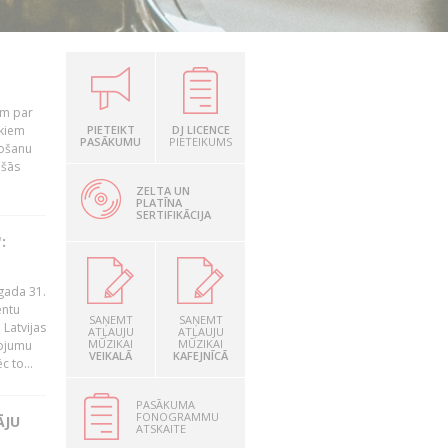
em par
ekiem
PIETEIKT
DJ LICENCE
PASĀKUMU
PIETEIKUMS
tošanu
ušās
ZELTA UN
PLATĪNA
SERTIFIKĀCIJA
:
gada 31.
entu
SAŅEMT
SAŅEMT
Latvijas
ATĻAUJU
ATĻAUJU
MŪZIKAI
MŪZIKAI
ņojumu
VEIKALĀ
KAFEJNĪCĀ
 to...
PASĀKUMA
FONOGRAMMU
ĀJU
ATSKAITE