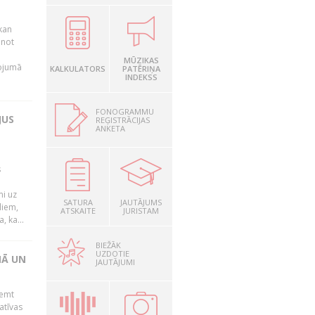
kan
anot
MŪZIKAS
nojumā
KALKULATORS
PATĒRIŅA
INDEKSS
FONOGRAMMU
JUS
REĢISTRĀCIJAS
ANKETA
s
mi uz
SATURA
JAUTĀJUMS
liem,
ATSKAITE
JURISTAM
, ka...
BIEŽĀK
UZDOTIE
NĀ UN
JAUTĀJUMI
ņemt
atīvas