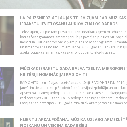
LAIPA IZSNIEDZ ATĻAUJAS TELEVĪZIJĀM PAR MŪZIKAS
IERAKSTU IEVIETOŠANU AUDIOVIZUĀLOS DARBOS
Televīzijām, vai pie tām piesaistītajiem neatkarīgajiem producenti
katras fonogrammas izmantošanu bija jāvēršas pie tiesību īpašni
individuāli, lai vienotos par viņiem piederošo fonogrammu izman
un izmantošanas nosacījumiem. Kopš 2016. gada 1. janvāra ir stāj
spēkā būtiskas izmaiņas, kas skar producentu ekskluzīvās...
MŪZIKAS IERAKSTU GADA BALVA "ZELTA MIKROFONS"
KRITĒRIJI NOMINĀCIJAI RADIOHITS
RADIOHITS nominācijas noteikšanas kritēriji: RADIOHITS līdz 2016. 
janvārim tiek noteikts pēc biedrības "Latvijas Izpildītāju un produc
apvienība" (LaIPA) apkopotajiem datiem par dziesmu atskaņojumu 
radiostacijās 2015. gadā. LaIPA apkopo datus par dziesmu atska
Latvijas radiostacijās 2015. gadā. Visvairāk atskaņotās dziesmas pēc
KLIENTU APKALPOŠANA: MŪZIKA UZLABO APMEKLĒT
NOSKAŅU UN VEICINA SADARBĪBU