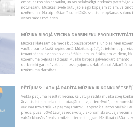
emocijas rosinās nepatiku, un tas nelabvēlīgi ietekmēs patstāvīgo k
noturēšanu. Mūzikas izvēle būtu jāpielāgo kopējam stilam, veicinot
uzņēmuma tēla atpazīstamību. Lielākās skaistumkopšanas salonu t
vietas mēdz izvēlēties...
MŪZIKA BIROJĀ VEICINA DARBINIEKU PRODUKTIVITĀTI
Mūzikas klātesamība mēdz būt pašsaprotama, un bieži vien uzņ
vadība par to īpaši nepiedomā. Mūzikas spēcīgās ietekmes pareiz
izmantošana ir viens no vienkāršākajiem un lētākajiem veidiem, kā
uzņēmuma peļņas rādītājus. Mūziku birojos galvenokārt izmanto
darbinieki garastāvokļa un noskaņojuma uzlabošanai. Atkarībā no
uzņēmuma darbības...
PĒTĪJUMS: LATVIJĀ RADĪTA MŪZIKA IR KONKURĒTSPĒJ
Veiktā pētījuma rezultāti liecina, ka Latvijā radīta mūzika spēj konku
ārvalstu hitiem, liela daļa aptaujāto Latvijas iedzīvotāju ekonomiski
vecumā uzsvēruši, ka pašmāju mūziku labprāt klausītos biežāk. Lai 
precīzi puse (50%) Latvijas iedzīvotāju ekonomiski aktīvajā vecumā
vairāk klausās ārvalstu mūzikas ierakstus, gandrīz tikpat (48%) uzsve