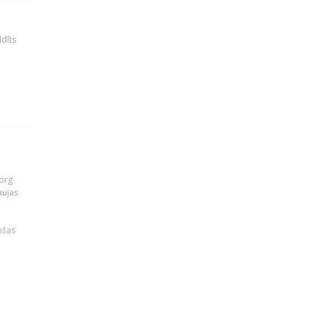
ldīts
org
aujas
i
nšas