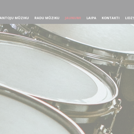
ANTOJU MŪZIKU
RADU MŪZIKU
JAUNUMI
LAIPA
KONTAKTI
LIDZ