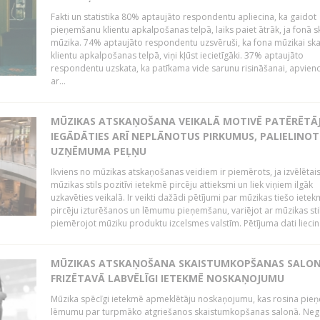
Fakti un statistika 80% aptaujāto respondentu apliecina, ka gaidot
pieņemšanu klientu apkalpošanas telpā, laiks paiet ātrāk, ja fonā s
mūzika. 74% aptaujāto respondentu uzsvēruši, ka fona mūzikai sk
klientu apkalpošanas telpā, viņi kļūst iecietīgāki. 37% aptaujāto
respondentu uzskata, ka patīkama vide sarunu risināšanai, apvie
ar...
MŪZIKAS ATSKAŅOŠANA VEIKALĀ MOTIVĒ PATĒRĒTĀ
IEGĀDĀTIES ARĪ NEPLĀNOTUS PIRKUMUS, PALIELINOT
UZŅĒMUMA PEĻŅU
Ikviens no mūzikas atskaņošanas veidiem ir piemērots, ja izvēlētai
mūzikas stils pozitīvi ietekmē pircēju attieksmi un liek viņiem ilgāk
uzkavēties veikalā. Ir veikti dažādi pētījumi par mūzikas tiešo ietek
pircēju izturēšanos un lēmumu pieņemšanu, variējot ar mūzikas sti
piemērojot mūziku produktu izcelsmes valstīm. Pētījuma dati liecina
MŪZIKAS ATSKAŅOŠANA SKAISTUMKOPŠANAS SALO
FRIZĒTAVĀ LABVĒLĪGI IETEKMĒ NOSKAŅOJUMU
Mūzika spēcīgi ietekmē apmeklētāju noskaņojumu, kas rosina pie
lēmumu par turpmāko atgriešanos skaistumkopšanas salonā. Neg