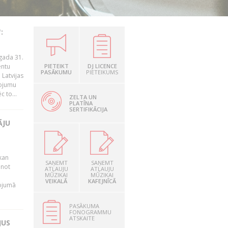
:
gada 31.
entu
PIETEIKT
DJ LICENCE
PASĀKUMU
PIETEIKUMS
Latvijas
ņojumu
 to...
ZELTA UN
PLATĪNA
SERTIFIKĀCIJA
ĀJU
kan
SAŅEMT
SAŅEMT
anot
ATĻAUJU
ATĻAUJU
MŪZIKAI
MŪZIKAI
VEIKALĀ
KAFEJNĪCĀ
nojumā
PASĀKUMA
FONOGRAMMU
ATSKAITE
JUS