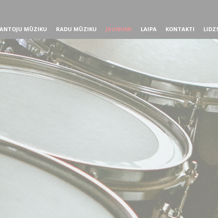
ANTOJU MŪZIKU
RADU MŪZIKU
JAUNUMI
LAIPA
KONTAKTI
LIDZ