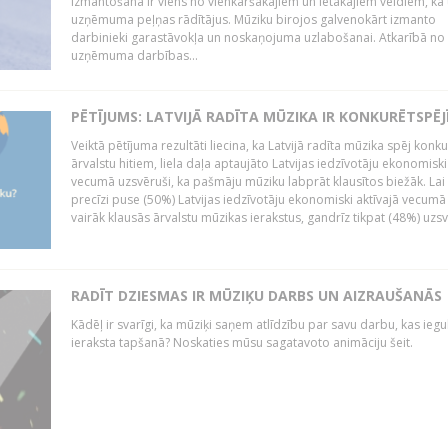
izmantošana ir viens no vienkāršākajiem un lētākajiem veidiem, kā
uzņēmuma peļņas rādītājus. Mūziku birojos galvenokārt izmanto
darbinieki garastāvokļa un noskaņojuma uzlabošanai. Atkarībā no
uzņēmuma darbības...
PĒTĪJUMS: LATVIJĀ RADĪTA MŪZIKA IR KONKURĒTSPĒJ
Veiktā pētījuma rezultāti liecina, ka Latvijā radīta mūzika spēj konku
ārvalstu hitiem, liela daļa aptaujāto Latvijas iedzīvotāju ekonomiski
vecumā uzsvēruši, ka pašmāju mūziku labprāt klausītos biežāk. Lai 
precīzi puse (50%) Latvijas iedzīvotāju ekonomiski aktīvajā vecumā
vairāk klausās ārvalstu mūzikas ierakstus, gandrīz tikpat (48%) uzsve
RADĪT DZIESMAS IR MŪZIĶU DARBS UN AIZRAUŠANĀS
Kādēļ ir svarīgi, ka mūziķi saņem atlīdzību par savu darbu, kas iegu
ieraksta tapšanā? Noskaties mūsu sagatavoto animāciju šeit.