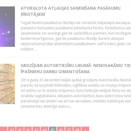
ATVIEGLOTA ATĻAUJAS SAŅEMŠANA PASĀKUMU
RĪKOTĀJIEM
Tagad ikviens pasākuma rīkotājs var izmantot mājaslapā ww.laipa.
pieejamo tiešsaistes pasākuma pieteikuma formu. Pieteikumus atļ
saņemšanai var iesniegt gan tie sadarbības partneri, kuri noslēguš
beztermiņa līgumus, gan tie pasākumu rīkotāji, kuriem atļaujas
nepieciešamas tikai atsevišķiem pasākumiem. LaIPA katru gadu ce
uzlabot...
GROZĪJUMI AUTORTIESĪBU LIKUMĀ: NENOSAKĀMU TIE
ĪPAŠNIEKU DARBU IZMANTOŠANA
2014.gada 31.decembrī stājās spēkā grozījumi Autortiesību likumā
paredz, ka turpmāk bibliotēku, izglītības iestāžu un muzeju krājum
arī arhīvu un to iestāžu krājumos, kuru funkcijās ietilpst filmu vai s
ierakstu saglabāšana, iekļautos autordarbus, kuru autori (viņu ties
pārņēmēji) nav zināmi vai arī nav atrodami, minētās institūcijas var
izmantot bez attiecīgo autoru...
..
40
41
42
43
44
45
46
47
48
»