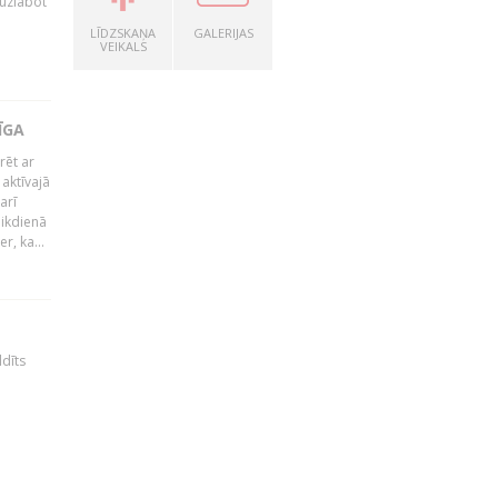
 uzlabot
LĪDZSKAŅA
GALERIJAS
VEIKALS
ĪGA
rēt ar
 aktīvajā
arī
 ikdienā
r, ka...
ldīts