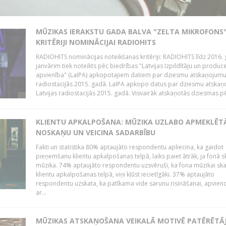
MŪZIKAS IERAKSTU GADA BALVA "ZELTA MIKROFONS"
KRITĒRIJI NOMINĀCIJAI RADIOHITS
RADIOHITS nominācijas noteikšanas kritēriji: RADIOHITS līdz 2016. 
janvārim tiek noteikts pēc biedrības "Latvijas Izpildītāju un produc
apvienība" (LaIPA) apkopotajiem datiem par dziesmu atskaņojumu 
radiostacijās 2015. gadā. LaIPA apkopo datus par dziesmu atska
Latvijas radiostacijās 2015. gadā. Visvairāk atskaņotās dziesmas pēc
KLIENTU APKALPOŠANA: MŪZIKA UZLABO APMEKLĒT
NOSKAŅU UN VEICINA SADARBĪBU
Fakti un statistika 80% aptaujāto respondentu apliecina, ka gaidot
pieņemšanu klientu apkalpošanas telpā, laiks paiet ātrāk, ja fonā s
mūzika. 74% aptaujāto respondentu uzsvēruši, ka fona mūzikai sk
klientu apkalpošanas telpā, viņi kļūst iecietīgāki. 37% aptaujāto
respondentu uzskata, ka patīkama vide sarunu risināšanai, apvie
ar...
MŪZIKAS ATSKAŅOŠANA VEIKALĀ MOTIVĒ PATĒRĒTĀ