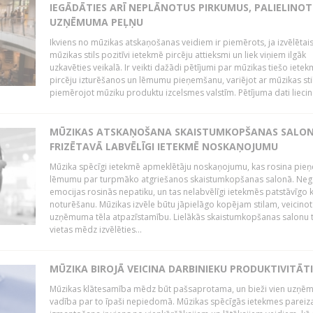
IEGĀDĀTIES ARĪ NEPLĀNOTUS PIRKUMUS, PALIELINOT
UZŅĒMUMA PEĻŅU
Ikviens no mūzikas atskaņošanas veidiem ir piemērots, ja izvēlētai
mūzikas stils pozitīvi ietekmē pircēju attieksmi un liek viņiem ilgāk
uzkavēties veikalā. Ir veikti dažādi pētījumi par mūzikas tiešo ietek
pircēju izturēšanos un lēmumu pieņemšanu, variējot ar mūzikas sti
piemērojot mūziku produktu izcelsmes valstīm. Pētījuma dati liecina
MŪZIKAS ATSKAŅOŠANA SKAISTUMKOPŠANAS SALO
FRIZĒTAVĀ LABVĒLĪGI IETEKMĒ NOSKAŅOJUMU
Mūzika spēcīgi ietekmē apmeklētāju noskaņojumu, kas rosina pie
lēmumu par turpmāko atgriešanos skaistumkopšanas salonā. Neg
emocijas rosinās nepatiku, un tas nelabvēlīgi ietekmēs patstāvīgo k
noturēšanu. Mūzikas izvēle būtu jāpielāgo kopējam stilam, veicinot
uzņēmuma tēla atpazīstamību. Lielākās skaistumkopšanas salonu t
vietas mēdz izvēlēties...
MŪZIKA BIROJĀ VEICINA DARBINIEKU PRODUKTIVITĀTI
Mūzikas klātesamība mēdz būt pašsaprotama, un bieži vien uzņ
vadība par to īpaši nepiedomā. Mūzikas spēcīgās ietekmes pareiz