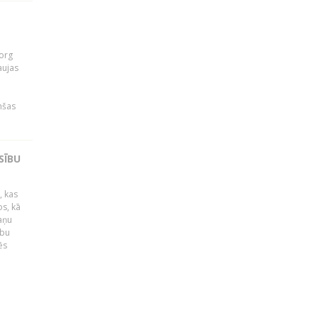
org
aujas
i
nšas
SĪBU
, kas
os, kā
kaņu
ību
ēs