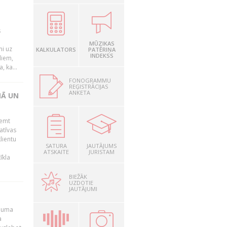
s
MŪZIKAS
mi uz
KALKULATORS
PATĒRIŅA
INDEKSS
liem,
, ka...
FONOGRAMMU
REĢISTRĀCIJAS
ANKETA
NĀ UN
ņemt
atīvas
lientu
SATURA
JAUTĀJUMS
ATSKAITE
JURISTAM
īkla
BIEŽĀK
UZDOTIE
JAUTĀJUMI
ēmuma
a