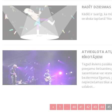
RADĪT DZIESMAS
Kādēļ ir svarīgi, ka m
ieraksta tapšanā? No
ATVIEGLOTA AT
RĪKOTĀJIEM
Tagad ikviens pasāku
pieejamo tiešsaistes
saņemšanai var iesnie
beztermiņa līgumus, g
nepieciešamas tikai 
uzlabot...
«
1
..
40
41
42
43
44
45