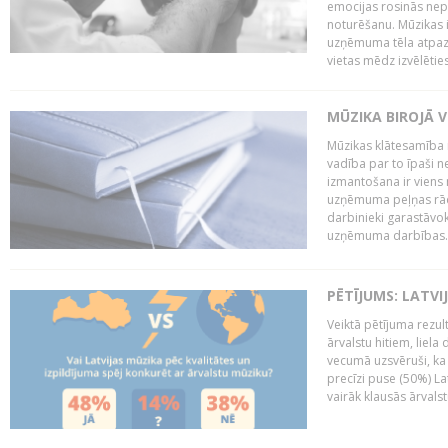
emocijas rosinās nepa
noturēšanu. Mūzikas i
uzņēmuma tēla atpazī
vietas mēdz izvēlēties
MŪZIKA BIROJĀ V
Mūzikas klātesamība
vadība par to īpaši 
izmantošana ir viens 
uzņēmuma peļņas rādī
darbinieki garastāvo
uzņēmuma darbības..
PĒTĪJUMS: LATVI
Veiktā pētījuma rezult
ārvalstu hitiem, liela
vecumā uzsvēruši, ka 
precīzi puse (50%) La
vairāk klausās ārvalst