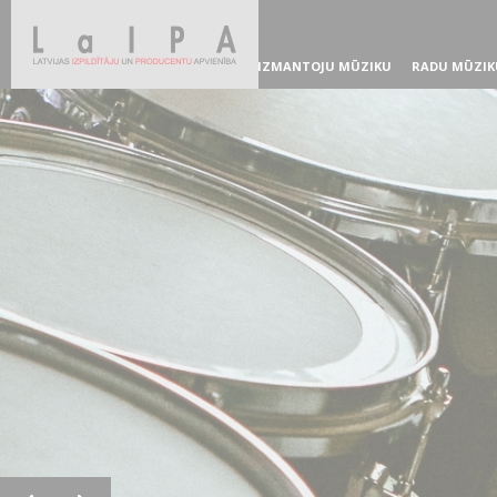
IZMANTOJU MŪZIKU
RADU MŪZIK