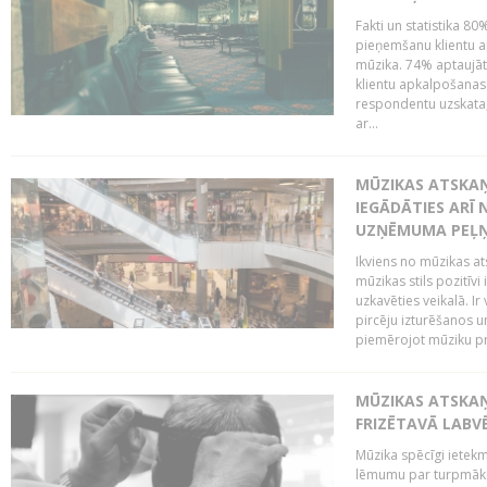
Fakti un statistika 8
pieņemšanu klientu ap
mūzika. 74% aptaujāt
klientu apkalpošanas t
respondentu uzskata,
ar...
MŪZIKAS ATSKAŅ
IEGĀDĀTIES ARĪ
UZŅĒMUMA PEĻ
Ikviens no mūzikas at
mūzikas stils pozitīvi
uzkavēties veikalā. Ir
pircēju izturēšanos u
piemērojot mūziku pro
MŪZIKAS ATSKA
FRIZĒTAVĀ LABV
Mūzika spēcīgi ietek
lēmumu par turpmāko