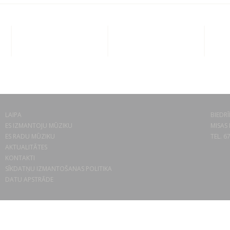
LAIPA
BIEDRĪ
ES IZMANTOJU MŪZIKU
MISAS 
ES RADU MŪZIKU
TEL. 6
AKTUALITĀTES
KONTAKTI
SĪKDATŅU IZMANTOŠANAS POLITIKA
DATU APSTRĀDE