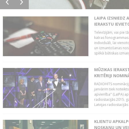
LAIPA IZSNIEDZ 
IERAKSTU IEVIE
Televīzijām, vai pie 
katras fonogrammas i
individuāli, lai vie
un izmantošanas nosa
spēkā būtiskas izmaiņ
MŪZIKAS IERAKS
KRITĒRIJI NOMIN
RADIOHITS nominācijas
janvārim tiek noteikts
apvienība" (LaIPA) a
radiostacijās 2015. 
Latvijas radiostacijā
KLIENTU APKALP
NOSKAŅU UN VEI