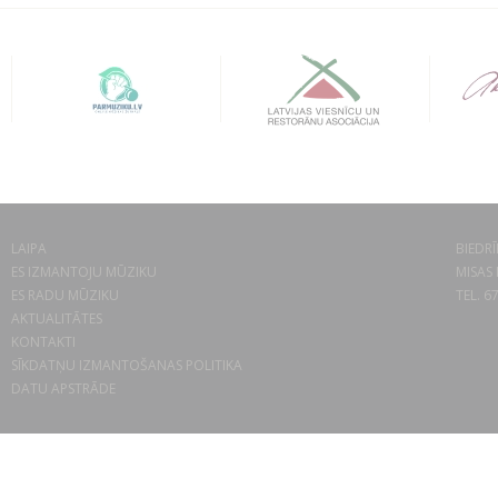
LAIPA
BIEDRĪ
ES IZMANTOJU MŪZIKU
MISAS 
ES RADU MŪZIKU
TEL. 6
AKTUALITĀTES
KONTAKTI
SĪKDATŅU IZMANTOŠANAS POLITIKA
DATU APSTRĀDE