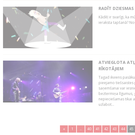
RADĪT DZIESMAS
Kādēļ ir svarīgi, ka m
ieraksta tapšanā? No
ATVIEGLOTA AT
RĪKOTĀJIEM
Tagad ikviens pasāku
pieejamo tiešsaistes
saņemšanai var iesnie
beztermiņa līgumus, g
nepieciešamas tikai 
uzlabot...
«
1
..
40
41
42
43
44
45