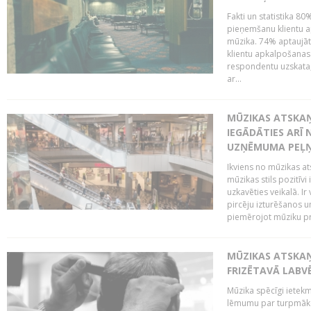
Fakti un statistika 8
pieņemšanu klientu ap
mūzika. 74% aptaujāt
klientu apkalpošanas t
respondentu uzskata,
ar...
MŪZIKAS ATSKAŅ
IEGĀDĀTIES ARĪ
UZŅĒMUMA PEĻ
Ikviens no mūzikas at
mūzikas stils pozitīvi
uzkavēties veikalā. Ir
pircēju izturēšanos u
piemērojot mūziku pro
MŪZIKAS ATSKA
FRIZĒTAVĀ LABV
Mūzika spēcīgi ietek
lēmumu par turpmāko