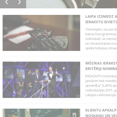
LAIPA IZSNIEDZ 
IERAKSTU IEVIE
Televīzijām, vai pie 
katras fonogrammas i
individuāli, lai vie
un izmantošanas nosa
spēkā būtiskas izmaiņ
MŪZIKAS IERAKS
KRITĒRIJI NOMIN
RADIOHITS nominācijas
janvārim tiek noteikts
apvienība" (LaIPA) a
radiostacijās 2015. 
Latvijas radiostacijā
KLIENTU APKALP
NOSKAŅU UN VEI