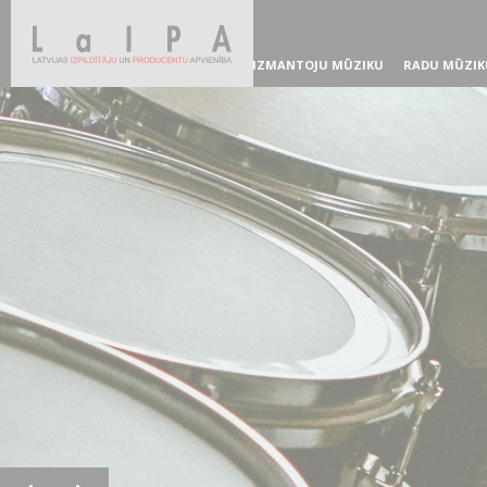
IZMANTOJU MŪZIKU
RADU MŪZIK