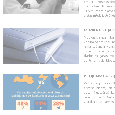
emocijas rosinās nepa
noturēšanu. Mūzikas i
uzņēmuma tēla atpazī
vietas mēdz izvēlēties
MŪZIKA BIROJĀ V
Mūzikas klātesamība
vadība par to īpaši 
izmantošana ir viens 
uzņēmuma peļņas rādī
darbinieki garastāvo
uzņēmuma darbības..
PĒTĪJUMS: LATVI
Veiktā pētījuma rezult
ārvalstu hitiem, liela
vecumā uzsvēruši, ka 
precīzi puse (50%) La
vairāk klausās ārvalst