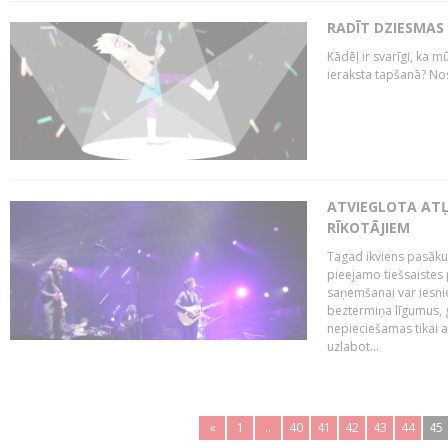
RADĪT DZIESMAS
Kādēļ ir svarīgi, ka m
ieraksta tapšanā? No
ATVIEGLOTA AT
RĪKOTĀJIEM
Tagad ikviens pasāku
pieejamo tiešsaistes
saņemšanai var iesnie
beztermiņa līgumus, g
nepieciešamas tikai 
uzlabot...
«
1
..
40
41
42
43
44
45