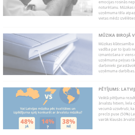
emocijas rosinās nepa
noturēšanu. Mūzikas i
uzņēmuma tēla atpazī
vietas mēdz izvēlēties
MŪZIKA BIROJĀ V
Mūzikas klātesamība
vadība par to īpaši 
izmantošana ir viens 
uzņēmuma peļņas rādī
darbinieki garastāvo
uzņēmuma darbības..
PĒTĪJUMS: LATVI
Veiktā pētījuma rezult
ārvalstu hitiem, liela
vecumā uzsvēruši, ka 
precīzi puse (50%) La
vairāk klausās ārvalst