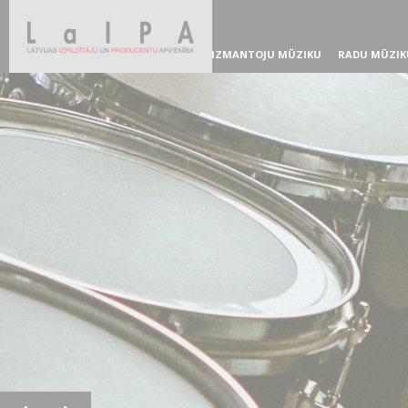
IZMANTOJU MŪZIKU
RADU MŪZIK