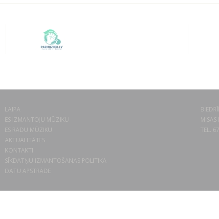
LAIPA
BIEDRĪ
ES IZMANTOJU MŪZIKU
MISAS 
ES RADU MŪZIKU
TEL. 6
AKTUALITĀTES
KONTAKTI
SĪKDATŅU IZMANTOŠANAS POLITIKA
DATU APSTRĀDE