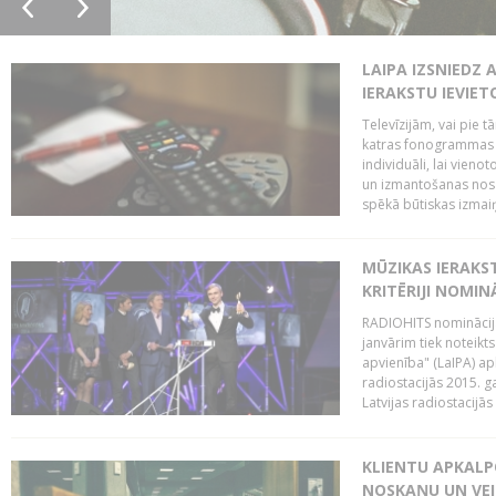
LAIPA IZSNIEDZ 
IERAKSTU IEVIE
Televīzijām, vai pie 
katras fonogrammas i
individuāli, lai vie
un izmantošanas nosa
spēkā būtiskas izmaiņ
MŪZIKAS IERAKS
KRITĒRIJI NOMIN
RADIOHITS nominācijas
janvārim tiek noteikts
apvienība" (LaIPA) a
radiostacijās 2015. 
Latvijas radiostacijā
KLIENTU APKALP
NOSKAŅU UN VEI