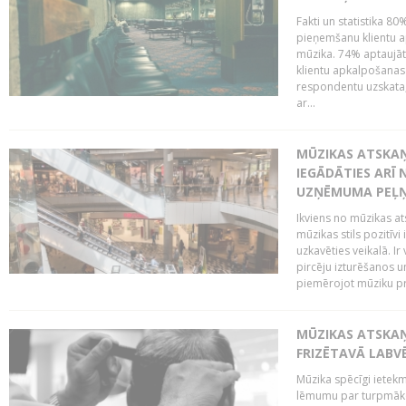
Fakti un statistika 8
pieņemšanu klientu ap
mūzika. 74% aptaujāt
klientu apkalpošanas t
respondentu uzskata,
ar...
MŪZIKAS ATSKAŅ
IEGĀDĀTIES ARĪ
UZŅĒMUMA PEĻ
Ikviens no mūzikas at
mūzikas stils pozitīvi
uzkavēties veikalā. Ir
pircēju izturēšanos u
piemērojot mūziku pro
MŪZIKAS ATSKA
FRIZĒTAVĀ LABV
Mūzika spēcīgi ietek
lēmumu par turpmāko