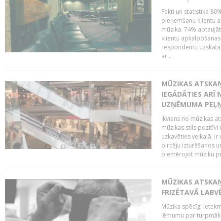
Fakti un statistika 8
pieņemšanu klientu ap
mūzika. 74% aptaujāt
klientu apkalpošanas t
respondentu uzskata,
ar...
MŪZIKAS ATSKAŅ
IEGĀDĀTIES ARĪ
UZŅĒMUMA PEĻ
Ikviens no mūzikas at
mūzikas stils pozitīvi
uzkavēties veikalā. Ir
pircēju izturēšanos u
piemērojot mūziku pro
MŪZIKAS ATSKA
FRIZĒTAVĀ LABV
Mūzika spēcīgi ietek
lēmumu par turpmāko