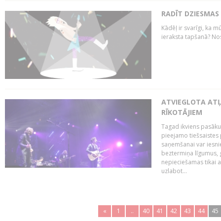
RADĪT DZIESMAS
Kādēļ ir svarīgi, ka m
ieraksta tapšanā? No
ATVIEGLOTA AT
RĪKOTĀJIEM
Tagad ikviens pasāku
pieejamo tiešsaistes
saņemšanai var iesnie
beztermiņa līgumus, g
nepieciešamas tikai 
uzlabot...
«
1
..
40
41
42
43
44
45