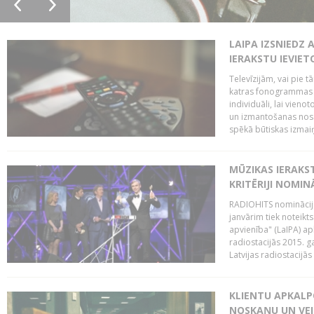
LAIPA IZSNIEDZ 
IERAKSTU IEVIE
Televīzijām, vai pie 
katras fonogrammas i
individuāli, lai vie
un izmantošanas nosa
spēkā būtiskas izmaiņ
MŪZIKAS IERAKS
KRITĒRIJI NOMIN
RADIOHITS nominācijas
janvārim tiek noteikts
apvienība" (LaIPA) a
radiostacijās 2015. 
Latvijas radiostacijā
KLIENTU APKALP
NOSKAŅU UN VEI