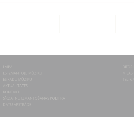
LAIPA
BIEDRĪ
ES IZMANTOJU MŪZIKU
MISAS 
ES RADU MŪZIKU
TEL. 6
AKTUALITĀTES
KONTAKTI
SĪKDATŅU IZMANTOŠANAS POLITIKA
DATU APSTRĀDE