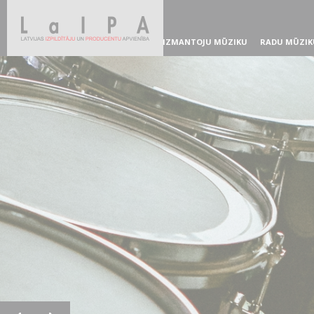
IZMANTOJU MŪZIKU
RADU MŪZIK