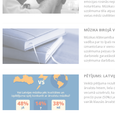
emocijas rosinās nepa
noturēšanu. Mūzikas i
uzņēmuma tēla atpazī
vietas mēdz izvēlēties
MŪZIKA BIROJĀ V
Mūzikas klātesamība
vadība par to īpaši 
izmantošana ir viens 
uzņēmuma peļņas rādī
darbinieki garastāvo
uzņēmuma darbības..
PĒTĪJUMS: LATVI
Veiktā pētījuma rezult
ārvalstu hitiem, liela
vecumā uzsvēruši, ka 
precīzi puse (50%) La
vairāk klausās ārvalst