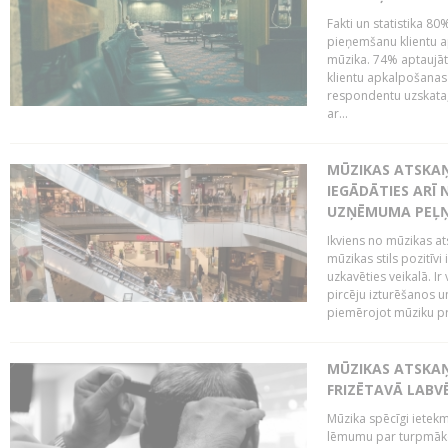
Fakti un statistika 8
pieņemšanu klientu ap
mūzika. 74% aptaujāt
klientu apkalpošanas t
respondentu uzskata,
ar...
MŪZIKAS ATSKAŅ
IEGĀDĀTIES ARĪ
UZŅĒMUMA PEĻ
Ikviens no mūzikas at
mūzikas stils pozitīvi
uzkavēties veikalā. Ir
pircēju izturēšanos u
piemērojot mūziku pro
MŪZIKAS ATSKA
FRIZĒTAVĀ LABV
Mūzika spēcīgi ietek
lēmumu par turpmāko