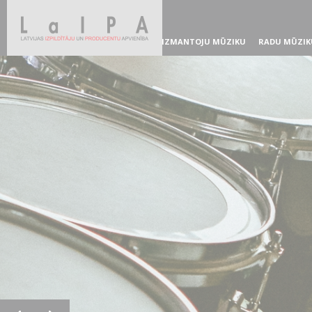
IZMANTOJU MŪZIKU
RADU MŪZIK