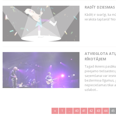
RADĪT DZIESMAS
Kādēļ ir svarīgi, ka m
ieraksta tapšanā? No
ATVIEGLOTA AT
RĪKOTĀJIEM
Tagad ikviens pasāku
pieejamo tiešsaistes
saņemšanai var iesnie
beztermiņa līgumus, g
nepieciešamas tikai 
uzlabot...
«
1
..
40
41
42
43
44
45