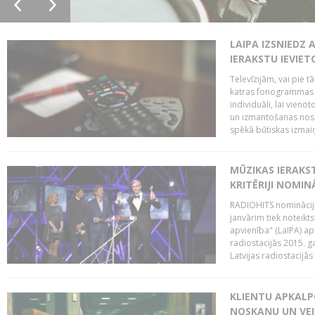
LAIPA IZSNIEDZ 
IERAKSTU IEVIE
Televīzijām, vai pie 
katras fonogrammas i
individuāli, lai vie
un izmantošanas nosa
spēkā būtiskas izmaiņ
MŪZIKAS IERAKS
KRITĒRIJI NOMIN
RADIOHITS nominācijas
janvārim tiek noteikts
apvienība" (LaIPA) a
radiostacijās 2015. 
Latvijas radiostacijā
KLIENTU APKALP
NOSKAŅU UN VEI