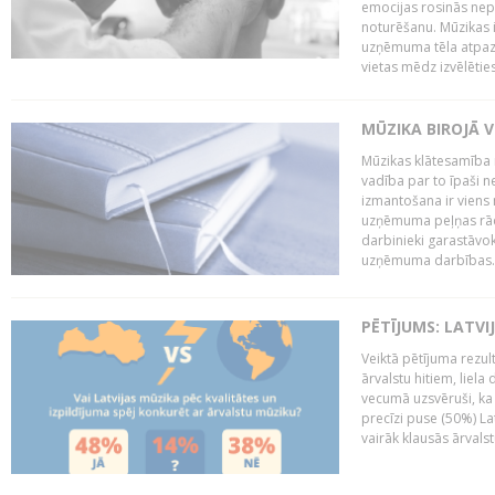
emocijas rosinās nepa
noturēšanu. Mūzikas i
uzņēmuma tēla atpazī
vietas mēdz izvēlēties
MŪZIKA BIROJĀ V
Mūzikas klātesamība
vadība par to īpaši 
izmantošana ir viens 
uzņēmuma peļņas rādī
darbinieki garastāvo
uzņēmuma darbības..
PĒTĪJUMS: LATVI
Veiktā pētījuma rezult
ārvalstu hitiem, liela
vecumā uzsvēruši, ka 
precīzi puse (50%) La
vairāk klausās ārvalst