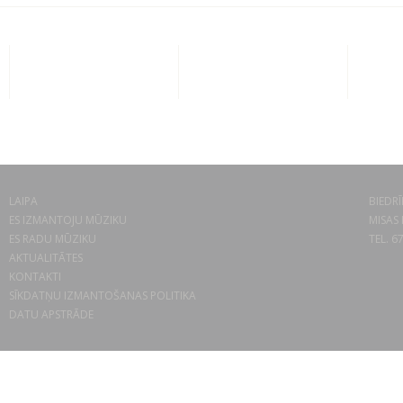
LAIPA
BIEDRĪ
ES IZMANTOJU MŪZIKU
MISAS 
ES RADU MŪZIKU
TEL. 6
AKTUALITĀTES
KONTAKTI
SĪKDATŅU IZMANTOŠANAS POLITIKA
DATU APSTRĀDE