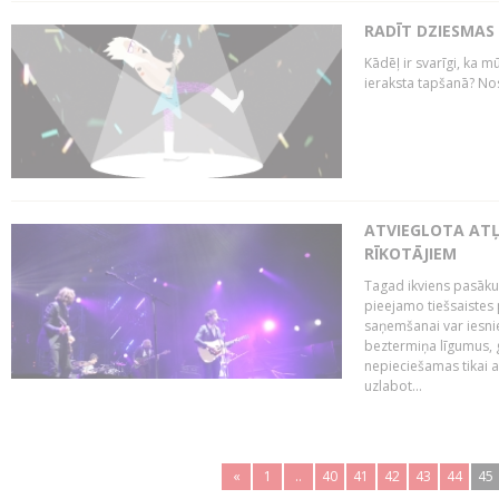
RADĪT DZIESMAS
Kādēļ ir svarīgi, ka m
ieraksta tapšanā? No
ATVIEGLOTA AT
RĪKOTĀJIEM
Tagad ikviens pasāku
pieejamo tiešsaistes
saņemšanai var iesnie
beztermiņa līgumus, g
nepieciešamas tikai 
uzlabot...
«
1
..
40
41
42
43
44
45