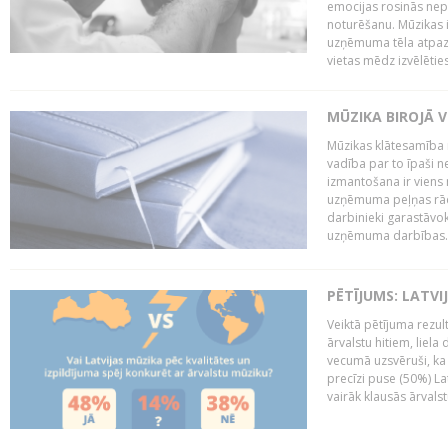
emocijas rosinās nepa
noturēšanu. Mūzikas i
uzņēmuma tēla atpazī
vietas mēdz izvēlēties
MŪZIKA BIROJĀ V
Mūzikas klātesamība
vadība par to īpaši 
izmantošana ir viens 
uzņēmuma peļņas rādī
darbinieki garastāvo
uzņēmuma darbības..
PĒTĪJUMS: LATVI
Veiktā pētījuma rezult
ārvalstu hitiem, liela
vecumā uzsvēruši, ka 
precīzi puse (50%) La
vairāk klausās ārvalst