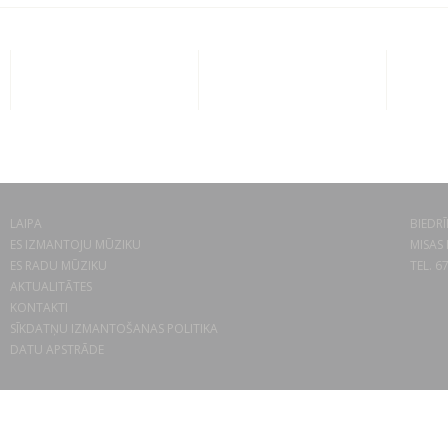
LAIPA
BIEDRĪ
ES IZMANTOJU MŪZIKU
MISAS 
ES RADU MŪZIKU
TEL. 6
AKTUALITĀTES
KONTAKTI
SĪKDATŅU IZMANTOŠANAS POLITIKA
DATU APSTRĀDE