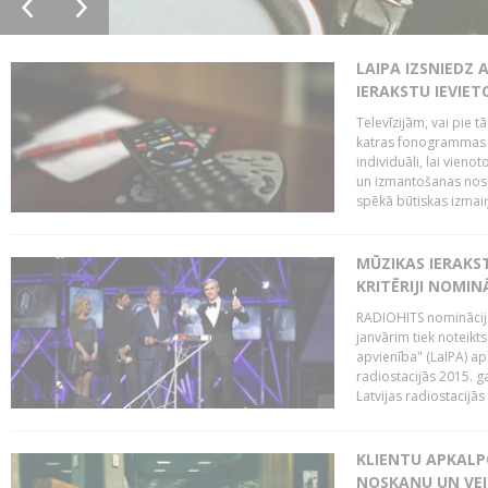
LAIPA IZSNIEDZ 
IERAKSTU IEVIE
Televīzijām, vai pie 
katras fonogrammas i
individuāli, lai vie
un izmantošanas nosa
spēkā būtiskas izmaiņ
MŪZIKAS IERAKS
KRITĒRIJI NOMIN
RADIOHITS nominācijas
janvārim tiek noteikts
apvienība" (LaIPA) a
radiostacijās 2015. 
Latvijas radiostacijā
KLIENTU APKALP
NOSKAŅU UN VEI