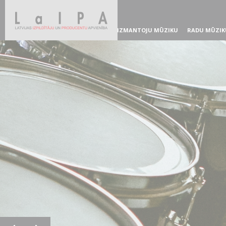
IZMANTOJU MŪZIKU
RADU MŪZIK