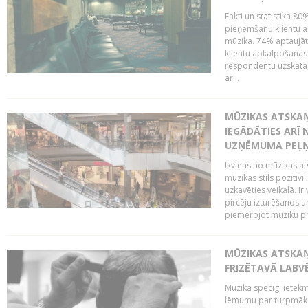
Fakti un statistika 8
pieņemšanu klientu ap
mūzika. 74% aptaujāt
klientu apkalpošanas t
respondentu uzskata,
ar...
MŪZIKAS ATSKAŅ
IEGĀDĀTIES ARĪ
UZŅĒMUMA PEĻ
Ikviens no mūzikas at
mūzikas stils pozitīvi
uzkavēties veikalā. Ir
pircēju izturēšanos u
piemērojot mūziku pro
MŪZIKAS ATSKA
FRIZĒTAVĀ LABV
Mūzika spēcīgi ietek
lēmumu par turpmāko