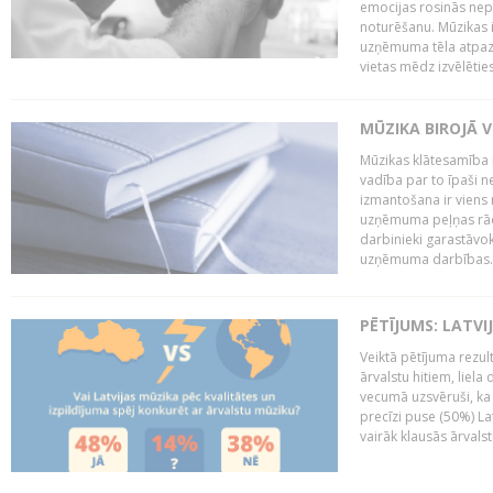
emocijas rosinās nepa
noturēšanu. Mūzikas i
uzņēmuma tēla atpazī
vietas mēdz izvēlēties
MŪZIKA BIROJĀ V
Mūzikas klātesamība
vadība par to īpaši 
izmantošana ir viens 
uzņēmuma peļņas rādī
darbinieki garastāvo
uzņēmuma darbības..
PĒTĪJUMS: LATVI
Veiktā pētījuma rezult
ārvalstu hitiem, liela
vecumā uzsvēruši, ka 
precīzi puse (50%) La
vairāk klausās ārvalst