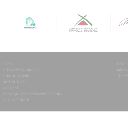
LAIPA
BIEDRĪ
ES IZMANTOJU MŪZIKU
MISAS 
ES RADU MŪZIKU
TEL. 6
AKTUALITĀTES
KONTAKTI
SĪKDATŅU IZMANTOŠANAS POLITIKA
DATU APSTRĀDE