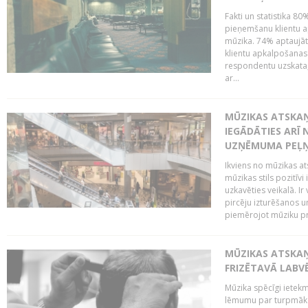
Fakti un statistika 8
pieņemšanu klientu ap
mūzika. 74% aptaujāt
klientu apkalpošanas t
respondentu uzskata,
ar...
MŪZIKAS ATSKAŅ
IEGĀDĀTIES ARĪ
UZŅĒMUMA PEĻ
Ikviens no mūzikas at
mūzikas stils pozitīvi
uzkavēties veikalā. Ir
pircēju izturēšanos u
piemērojot mūziku pro
MŪZIKAS ATSKA
FRIZĒTAVĀ LABV
Mūzika spēcīgi ietek
lēmumu par turpmāko