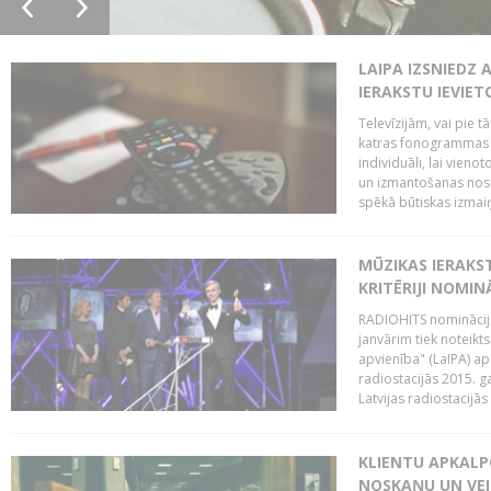
LAIPA IZSNIEDZ 
IERAKSTU IEVIE
Televīzijām, vai pie 
katras fonogrammas i
individuāli, lai vie
un izmantošanas nosa
spēkā būtiskas izmaiņ
MŪZIKAS IERAKS
KRITĒRIJI NOMIN
RADIOHITS nominācijas
janvārim tiek noteikts
apvienība" (LaIPA) a
radiostacijās 2015. 
Latvijas radiostacijā
KLIENTU APKALP
NOSKAŅU UN VEI