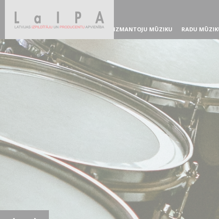
IZMANTOJU MŪZIKU
RADU MŪZIK