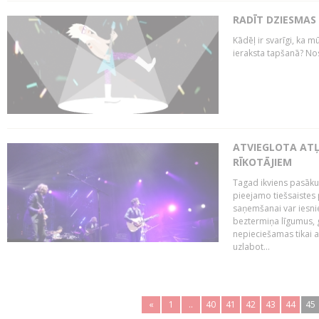
RADĪT DZIESMAS
Kādēļ ir svarīgi, ka m
ieraksta tapšanā? No
ATVIEGLOTA AT
RĪKOTĀJIEM
Tagad ikviens pasāku
pieejamo tiešsaistes
saņemšanai var iesnie
beztermiņa līgumus, g
nepieciešamas tikai 
uzlabot...
«
1
..
40
41
42
43
44
45