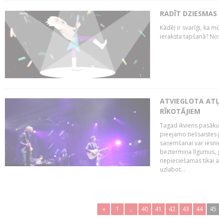
RADĪT DZIESMAS
Kādēļ ir svarīgi, ka m
ieraksta tapšanā? No
ATVIEGLOTA AT
RĪKOTĀJIEM
Tagad ikviens pasāku
pieejamo tiešsaistes
saņemšanai var iesnie
beztermiņa līgumus, g
nepieciešamas tikai 
uzlabot...
«
1
..
40
41
42
43
44
45