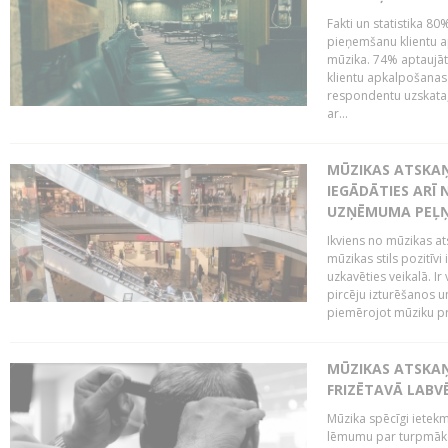
Fakti un statistika 8
pieņemšanu klientu ap
mūzika. 74% aptaujāt
klientu apkalpošanas t
respondentu uzskata,
ar...
MŪZIKAS ATSKAŅ
IEGĀDĀTIES ARĪ
UZŅĒMUMA PEĻ
Ikviens no mūzikas at
mūzikas stils pozitīvi
uzkavēties veikalā. Ir
pircēju izturēšanos u
piemērojot mūziku pro
MŪZIKAS ATSKA
FRIZĒTAVĀ LABV
Mūzika spēcīgi ietek
lēmumu par turpmāko