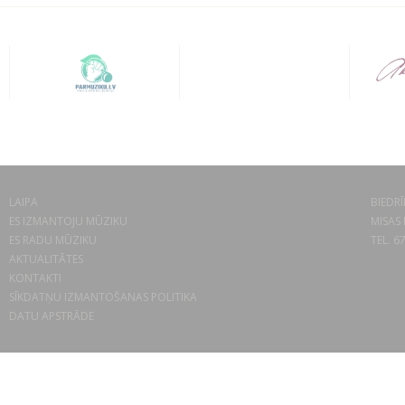
LAIPA
BIEDRĪ
ES IZMANTOJU MŪZIKU
MISAS 
ES RADU MŪZIKU
TEL. 6
AKTUALITĀTES
KONTAKTI
SĪKDATŅU IZMANTOŠANAS POLITIKA
DATU APSTRĀDE