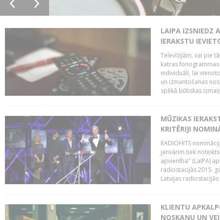
LAIPA IZSNIEDZ 
IERAKSTU IEVIE
Televīzijām, vai pie 
katras fonogrammas i
individuāli, lai vie
un izmantošanas nosa
spēkā būtiskas izmaiņ
MŪZIKAS IERAKS
KRITĒRIJI NOMIN
RADIOHITS nominācijas
janvārim tiek noteikts
apvienība" (LaIPA) a
radiostacijās 2015. 
Latvijas radiostacijā
KLIENTU APKALP
NOSKAŅU UN VEI