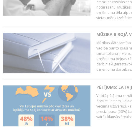
emocijas rosinās nepa
noturēšanu. Mūzikas i
uzņēmuma tēla atpazī
vietas mēdz izvēlēties
MŪZIKA BIROJĀ V
Mūzikas klātesamība
vadība par to īpaši 
izmantošana ir viens 
uzņēmuma peļņas rādī
darbinieki garastāvo
uzņēmuma darbības..
PĒTĪJUMS: LATVI
Veiktā pētījuma rezult
ārvalstu hitiem, liela
vecumā uzsvēruši, ka 
precīzi puse (50%) La
vairāk klausās ārvalst