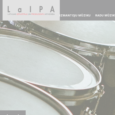
IZMANTOJU MŪZIKU
RADU MŪZIK