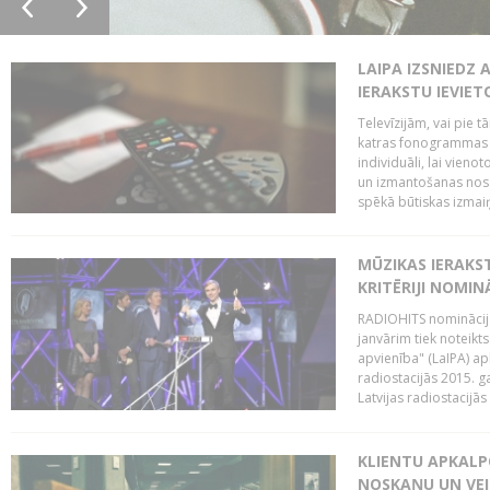
LAIPA IZSNIEDZ 
IERAKSTU IEVIE
Televīzijām, vai pie 
katras fonogrammas i
individuāli, lai vie
un izmantošanas nosa
spēkā būtiskas izmaiņ
MŪZIKAS IERAKS
KRITĒRIJI NOMIN
RADIOHITS nominācijas
janvārim tiek noteikts
apvienība" (LaIPA) a
radiostacijās 2015. 
Latvijas radiostacijā
KLIENTU APKALP
NOSKAŅU UN VEI