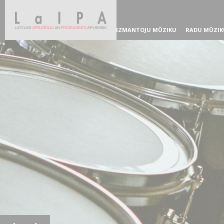
IZMANTOJU MŪZIKU
RADU MŪZIK