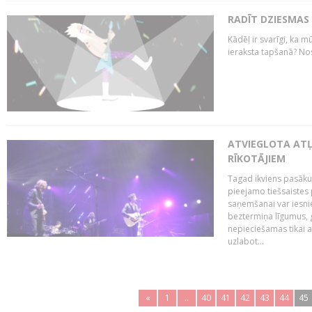
RADĪT DZIESMAS
Kādēļ ir svarīgi, ka m
ieraksta tapšanā? No
ATVIEGLOTA AT
RĪKOTĀJIEM
Tagad ikviens pasāku
pieejamo tiešsaistes
saņemšanai var iesnie
beztermiņa līgumus, g
nepieciešamas tikai 
uzlabot...
«
1
..
40
41
42
43
44
45