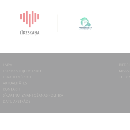
LAIPA
BIEDRĪ
ES IZMANTOJU MŪZIKU
MISAS 
ES RADU MŪZIKU
TEL. 6
AKTUALITĀTES
KONTAKTI
SĪKDATŅU IZMANTOŠANAS POLITIKA
DATU APSTRĀDE