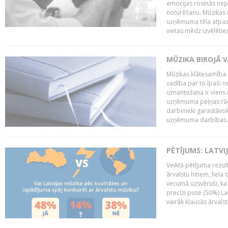
emocijas rosinās nepa
noturēšanu. Mūzikas i
uzņēmuma tēla atpazī
vietas mēdz izvēlēties
MŪZIKA BIROJĀ V
Mūzikas klātesamība
vadība par to īpaši 
izmantošana ir viens 
uzņēmuma peļņas rādī
darbinieki garastāvo
uzņēmuma darbības..
PĒTĪJUMS: LATVI
Veiktā pētījuma rezult
ārvalstu hitiem, liela
vecumā uzsvēruši, ka 
precīzi puse (50%) La
vairāk klausās ārvalst