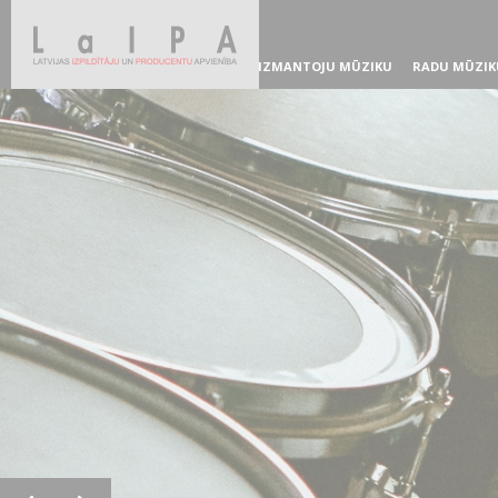
IZMANTOJU MŪZIKU
RADU MŪZIK