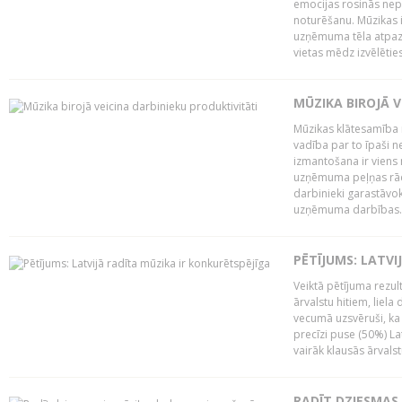
emocijas rosinās nepa
noturēšanu. Mūzikas i
uzņēmuma tēla atpazī
vietas mēdz izvēlēties
MŪZIKA BIROJĀ V
Mūzikas klātesamība
vadība par to īpaši 
izmantošana ir viens 
uzņēmuma peļņas rādī
darbinieki garastāvo
uzņēmuma darbības..
PĒTĪJUMS: LATVI
Veiktā pētījuma rezult
ārvalstu hitiem, liela
vecumā uzsvēruši, ka 
precīzi puse (50%) La
vairāk klausās ārvalst
RADĪT DZIESMAS