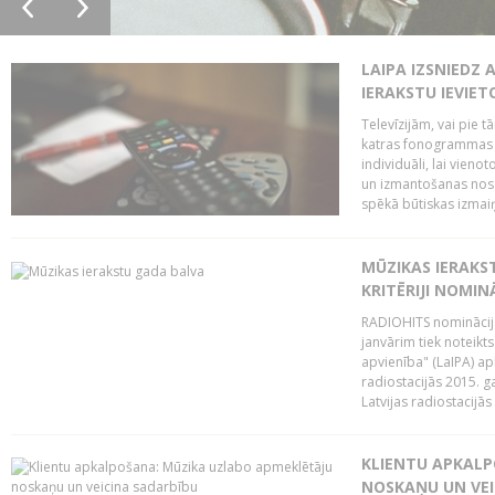
LAIPA IZSNIEDZ 
IERAKSTU IEVIE
Televīzijām, vai pie 
katras fonogrammas i
individuāli, lai vie
un izmantošanas nosa
spēkā būtiskas izmaiņ
MŪZIKAS IERAKS
KRITĒRIJI NOMIN
RADIOHITS nominācijas
janvārim tiek noteikts
apvienība" (LaIPA) a
radiostacijās 2015. 
Latvijas radiostacijā
KLIENTU APKALP
NOSKAŅU UN VEI