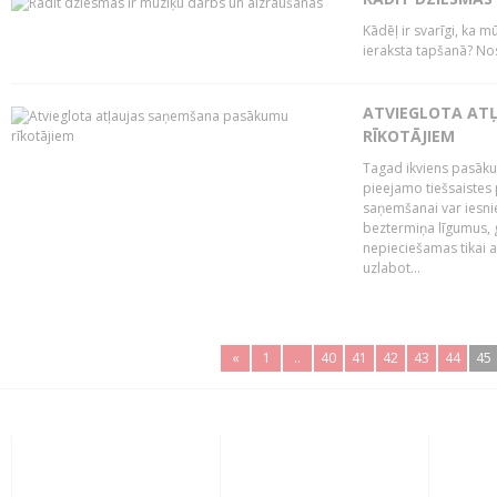
Kādēļ ir svarīgi, ka m
ieraksta tapšanā? No
ATVIEGLOTA AT
RĪKOTĀJIEM
Tagad ikviens pasāku
pieejamo tiešsaistes
saņemšanai var iesnie
beztermiņa līgumus, g
nepieciešamas tikai 
uzlabot...
«
1
..
40
41
42
43
44
45