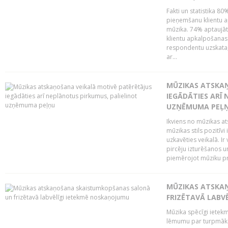
Fakti un statistika 8
pieņemšanu klientu ap
mūzika. 74% aptaujāt
klientu apkalpošanas t
respondentu uzskata,
ar...
MŪZIKAS ATSKAŅ
IEGĀDĀTIES ARĪ
UZŅĒMUMA PEĻ
Ikviens no mūzikas at
mūzikas stils pozitīvi
uzkavēties veikalā. Ir
pircēju izturēšanos u
piemērojot mūziku pro
MŪZIKAS ATSKA
FRIZĒTAVĀ LABV
Mūzika spēcīgi ietek
lēmumu par turpmāko