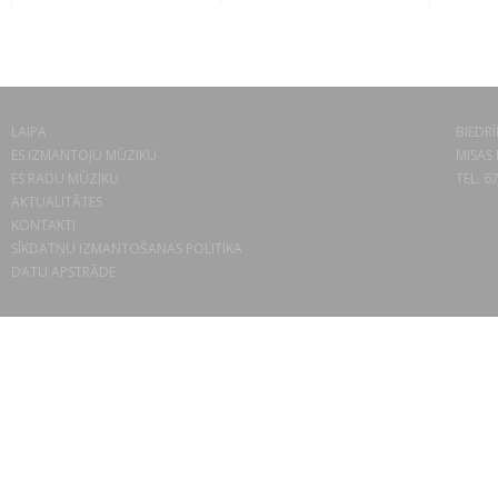
LAIPA
BIEDRĪ
ES IZMANTOJU MŪZIKU
MISAS 
ES RADU MŪZIKU
TEL. 6
AKTUALITĀTES
KONTAKTI
SĪKDATŅU IZMANTOŠANAS POLITIKA
DATU APSTRĀDE