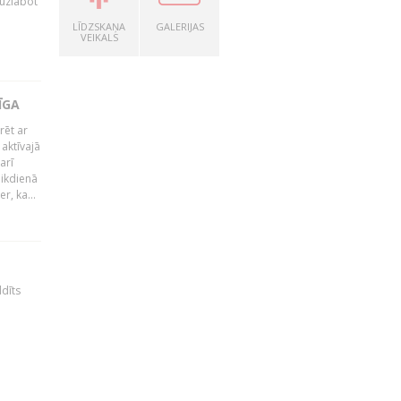
 uzlabot
LĪDZSKAŅA
GALERIJAS
VEIKALS
ĪGA
rēt ar
 aktīvajā
arī
 ikdienā
r, ka...
ldīts