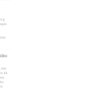
org
aujas
i
nšas
SĪBU
, kas
os, kā
kaņu
ību
ēs