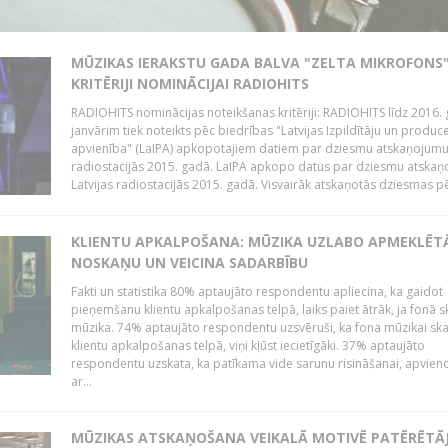
MŪZIKAS IERAKSTU GADA BALVA "ZELTA MIKROFONS"
KRITĒRIJI NOMINĀCIJAI RADIOHITS
RADIOHITS nominācijas noteikšanas kritēriji: RADIOHITS līdz 2016. 
janvārim tiek noteikts pēc biedrības "Latvijas Izpildītāju un produc
apvienība" (LaIPA) apkopotajiem datiem par dziesmu atskaņojumu 
radiostacijās 2015. gadā. LaIPA apkopo datus par dziesmu atska
Latvijas radiostacijās 2015. gadā. Visvairāk atskaņotās dziesmas pēc
KLIENTU APKALPOŠANA: MŪZIKA UZLABO APMEKLĒT
NOSKAŅU UN VEICINA SADARBĪBU
Fakti un statistika 80% aptaujāto respondentu apliecina, ka gaidot
pieņemšanu klientu apkalpošanas telpā, laiks paiet ātrāk, ja fonā s
mūzika. 74% aptaujāto respondentu uzsvēruši, ka fona mūzikai sk
klientu apkalpošanas telpā, viņi kļūst iecietīgāki. 37% aptaujāto
respondentu uzskata, ka patīkama vide sarunu risināšanai, apvie
ar...
MŪZIKAS ATSKAŅOŠANA VEIKALĀ MOTIVĒ PATĒRĒTĀ