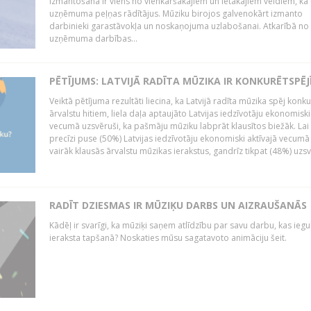
izmantošana ir viens no vienkāršākajiem un lētākajiem veidiem, kā
uzņēmuma peļņas rādītājus. Mūziku birojos galvenokārt izmanto
darbinieki garastāvokļa un noskaņojuma uzlabošanai. Atkarībā no
uzņēmuma darbības...
PĒTĪJUMS: LATVIJĀ RADĪTA MŪZIKA IR KONKURĒTSPĒJ
Veiktā pētījuma rezultāti liecina, ka Latvijā radīta mūzika spēj konku
ārvalstu hitiem, liela daļa aptaujāto Latvijas iedzīvotāju ekonomiski
vecumā uzsvēruši, ka pašmāju mūziku labprāt klausītos biežāk. Lai 
precīzi puse (50%) Latvijas iedzīvotāju ekonomiski aktīvajā vecumā
vairāk klausās ārvalstu mūzikas ierakstus, gandrīz tikpat (48%) uzsve
RADĪT DZIESMAS IR MŪZIĶU DARBS UN AIZRAUŠANĀS
Kādēļ ir svarīgi, ka mūziķi saņem atlīdzību par savu darbu, kas iegu
ieraksta tapšanā? Noskaties mūsu sagatavoto animāciju šeit.