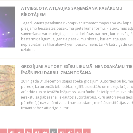
ATVIEGLOTA ATĻAUJAS SAŅEMŠANA PASĀKUMU
RĪKOTĀJIEM
Tagad ikviens pasākuma rīkotājs var izmantot mājaslapā ww.laipa.
pieejamo tiešsaistes pasākuma pieteikuma formu. Pieteikumus atļ
saņemšanai var iesniegt gan tie sadarbības partneri, kuri noslēguš
beztermiņa līgumus, gan tie pasākumu rīkotāji, kuriem atļaujas
nepieciešamas tikai atsevišķiem pasākumiem. LaIPA katru gadu ce
uzlabot...
GROZĪJUMI AUTORTIESĪBU LIKUMĀ: NENOSAKĀMU TIE
ĪPAŠNIEKU DARBU IZMANTOŠANA
2014.gada 31.decembrī stājās spēkā grozījumi Autortiesību likumā
paredz, ka turpmāk bibliotēku, izglītības iestāžu un muzeju krājum
arī arhīvu un to iestāžu krājumos, kuru funkcijās ietilpst filmu vai s
ierakstu saglabāšana, iekļautos autordarbus, kuru autori (viņu ties
pārņēmēji) nav zināmi vai arī nav atrodami, minētās institūcijas var
izmantot bez attiecīgo autoru...
..
40
41
42
43
44
45
46
47
48
»