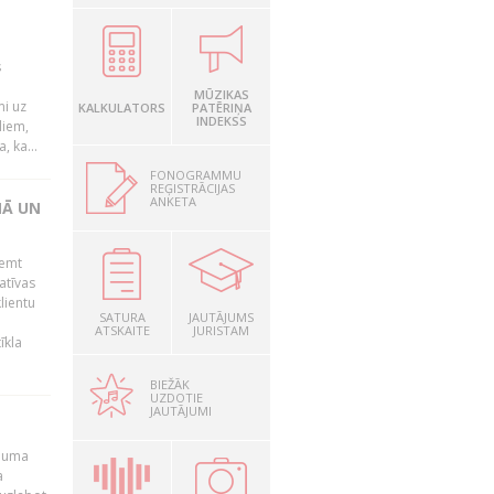
s
MŪZIKAS
mi uz
KALKULATORS
PATĒRIŅA
INDEKSS
liem,
, ka...
FONOGRAMMU
REĢISTRĀCIJAS
ANKETA
NĀ UN
ņemt
atīvas
lientu
SATURA
JAUTĀJUMS
ATSKAITE
JURISTAM
īkla
BIEŽĀK
UZDOTIE
JAUTĀJUMI
ēmuma
a