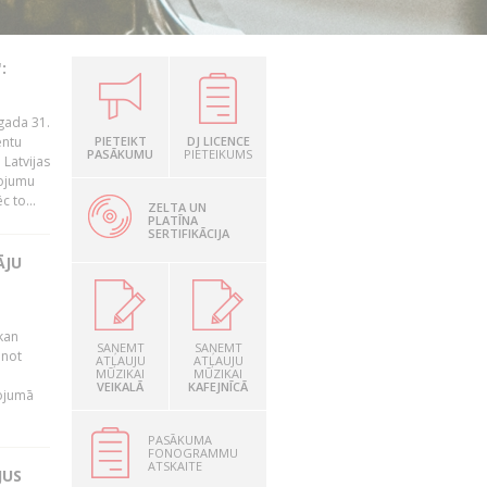
:
gada 31.
entu
PIETEIKT
DJ LICENCE
PASĀKUMU
PIETEIKUMS
Latvijas
ņojumu
 to...
ZELTA UN
PLATĪNA
SERTIFIKĀCIJA
ĀJU
kan
SAŅEMT
SAŅEMT
anot
ATĻAUJU
ATĻAUJU
MŪZIKAI
MŪZIKAI
VEIKALĀ
KAFEJNĪCĀ
nojumā
PASĀKUMA
FONOGRAMMU
ATSKAITE
JUS