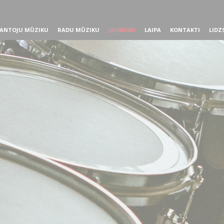
ANTOJU MŪZIKU
RADU MŪZIKU
JAUNUMI
LAIPA
KONTAKTI
LIDZ