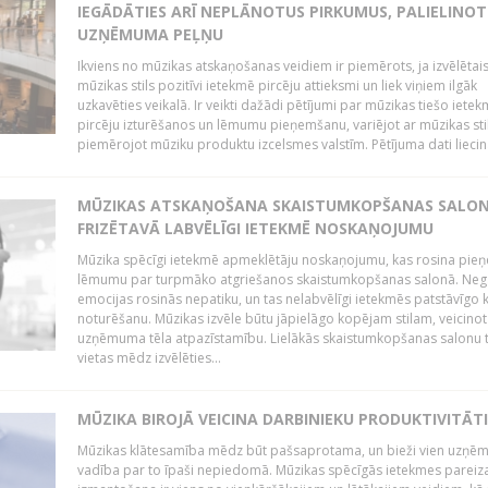
IEGĀDĀTIES ARĪ NEPLĀNOTUS PIRKUMUS, PALIELINOT
UZŅĒMUMA PEĻŅU
Ikviens no mūzikas atskaņošanas veidiem ir piemērots, ja izvēlētai
mūzikas stils pozitīvi ietekmē pircēju attieksmi un liek viņiem ilgāk
uzkavēties veikalā. Ir veikti dažādi pētījumi par mūzikas tiešo ietek
pircēju izturēšanos un lēmumu pieņemšanu, variējot ar mūzikas sti
piemērojot mūziku produktu izcelsmes valstīm. Pētījuma dati liecina
MŪZIKAS ATSKAŅOŠANA SKAISTUMKOPŠANAS SALO
FRIZĒTAVĀ LABVĒLĪGI IETEKMĒ NOSKAŅOJUMU
Mūzika spēcīgi ietekmē apmeklētāju noskaņojumu, kas rosina pie
lēmumu par turpmāko atgriešanos skaistumkopšanas salonā. Neg
emocijas rosinās nepatiku, un tas nelabvēlīgi ietekmēs patstāvīgo k
noturēšanu. Mūzikas izvēle būtu jāpielāgo kopējam stilam, veicinot
uzņēmuma tēla atpazīstamību. Lielākās skaistumkopšanas salonu t
vietas mēdz izvēlēties...
MŪZIKA BIROJĀ VEICINA DARBINIEKU PRODUKTIVITĀTI
Mūzikas klātesamība mēdz būt pašsaprotama, un bieži vien uzņ
vadība par to īpaši nepiedomā. Mūzikas spēcīgās ietekmes pareiz