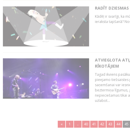
RADĪT DZIESMAS
Kādēļ ir svarīgi, ka m
ieraksta tapšanā? No
ATVIEGLOTA AT
RĪKOTĀJIEM
Tagad ikviens pasāku
pieejamo tiešsaistes
saņemšanai var iesnie
beztermiņa līgumus, g
nepieciešamas tikai 
uzlabot...
«
1
..
40
41
42
43
44
45