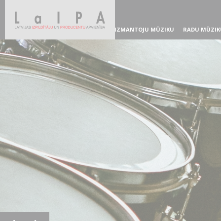
IZMANTOJU MŪZIKU
RADU MŪZIK