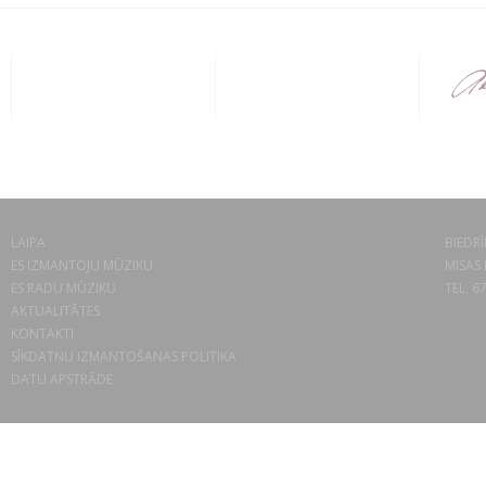
LAIPA
BIEDRĪ
ES IZMANTOJU MŪZIKU
MISAS 
ES RADU MŪZIKU
TEL. 6
AKTUALITĀTES
KONTAKTI
SĪKDATŅU IZMANTOŠANAS POLITIKA
DATU APSTRĀDE