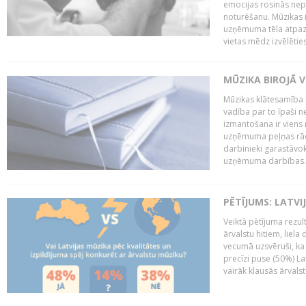
emocijas rosinās nepa
noturēšanu. Mūzikas i
uzņēmuma tēla atpazī
vietas mēdz izvēlēties
MŪZIKA BIROJĀ V
Mūzikas klātesamība
vadība par to īpaši 
izmantošana ir viens 
uzņēmuma peļņas rādī
darbinieki garastāvo
uzņēmuma darbības..
PĒTĪJUMS: LATVI
Veiktā pētījuma rezult
ārvalstu hitiem, liela
vecumā uzsvēruši, ka 
precīzi puse (50%) La
vairāk klausās ārvalst