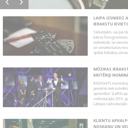
LAIPA IZSNIEDZ 
IERAKSTU IEVIE
Televīzijām, vai pie 
katras fonogrammas i
individuāli, lai vie
un izmantošanas nosa
spēkā būtiskas izmaiņ
MŪZIKAS IERAKS
KRITĒRIJI NOMIN
RADIOHITS nominācijas
janvārim tiek noteikts
apvienība" (LaIPA) a
radiostacijās 2015. 
Latvijas radiostacijā
KLIENTU APKALP
NOSKAŅU UN VEI