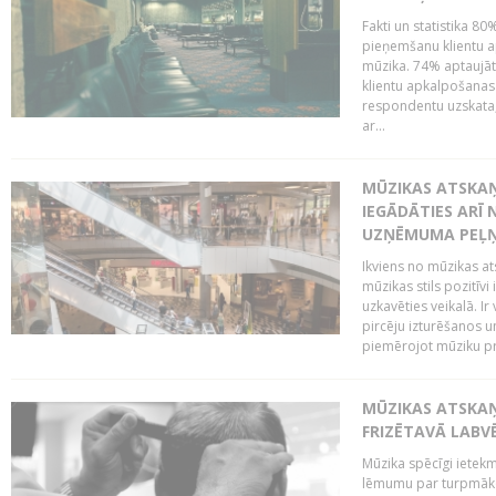
Fakti un statistika 8
pieņemšanu klientu ap
mūzika. 74% aptaujāt
klientu apkalpošanas t
respondentu uzskata,
ar...
MŪZIKAS ATSKAŅ
IEGĀDĀTIES ARĪ
UZŅĒMUMA PEĻ
Ikviens no mūzikas at
mūzikas stils pozitīvi
uzkavēties veikalā. Ir
pircēju izturēšanos u
piemērojot mūziku pro
MŪZIKAS ATSKA
FRIZĒTAVĀ LABV
Mūzika spēcīgi ietek
lēmumu par turpmāko