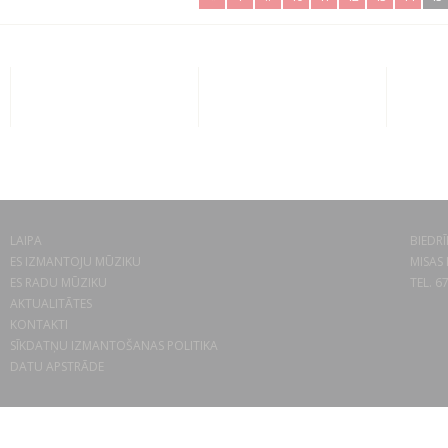
LAIPA
BIEDRĪ
ES IZMANTOJU MŪZIKU
MISAS 
ES RADU MŪZIKU
TEL. 6
AKTUALITĀTES
KONTAKTI
SĪKDATŅU IZMANTOŠANAS POLITIKA
DATU APSTRĀDE