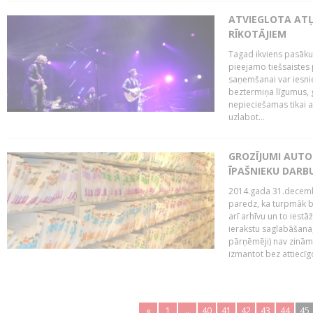
ATVIEGLOTA AT
RĪKOTĀJIEM
Tagad ikviens pasāku
pieejamo tiešsaistes
saņemšanai var iesnie
beztermiņa līgumus, g
nepieciešamas tikai 
uzlabot...
GROZĪJUMI AUTO
ĪPAŠNIEKU DAR
2014.gada 31.decembr
paredz, ka turpmāk bi
arī arhīvu un to iestā
ierakstu saglabāšana,
pārņēmēji) nav zināmi
izmantot bez attiecīgo
«
1
..
40
41
42
43
44
45