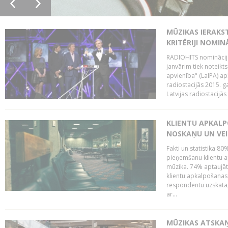
MŪZIKAS IERAKS
KRITĒRIJI NOMIN
RADIOHITS nominācijas
janvārim tiek noteikts
apvienība" (LaIPA) a
radiostacijās 2015. 
Latvijas radiostacijā
KLIENTU APKALP
NOSKAŅU UN VEI
Fakti un statistika 8
pieņemšanu klientu ap
mūzika. 74% aptaujāt
klientu apkalpošanas t
respondentu uzskata,
ar...
MŪZIKAS ATSKAŅ