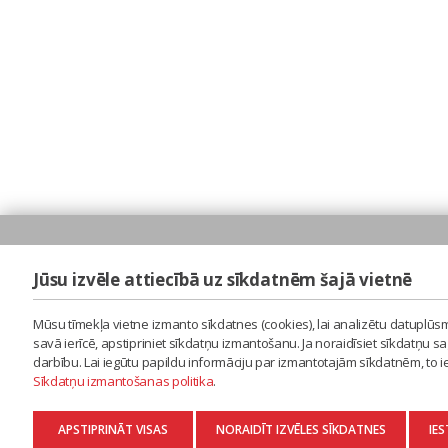
Jūsu izvēle attiecībā uz sīkdatnēm šajā vietnē
Mūsu tīmekļa vietne izmanto sīkdatnes (cookies), lai analizētu datuplūsm
savā ierīcē, apstipriniet sīkdatņu izmantošanu. Ja noraidīsiet sīkdatņu 
darbību. Lai iegūtu papildu informāciju par izmantotajām sīkdatnēm, to 
Sīkdatņu izmantošanas politika
.
APSTIPRINĀT VISAS
NORAIDĪT IZVĒLES SĪKDATNES
IES