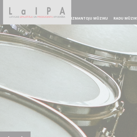
IZMANTOJU MŪZIKU
RADU MŪZIK