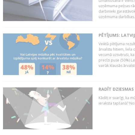
izmantošana ir viens 
uzņēmuma peļņas rādī
darbinieki garastāvo
uzņēmuma darbības..
PĒTĪJUMS: LATVI
Veiktā pētījuma rezult
ārvalstu hitiem, liela
vecumā uzsvēruši, ka 
precīzi puse (50%) La
vairāk klausās ārvalst
RADĪT DZIESMAS
Kādēļ ir svarīgi, ka m
ieraksta tapšanā? No