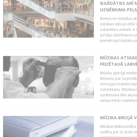
IEGĀDĀTIES ARĪ
UZŅĒMUMA PEĻ
Ikviens no mūzikas at
mūzikas stils pozitīvi
uzkavēties veikalā. Ir
pircēju izturēšanos u
piemērojot mūziku pro
MŪZIKAS ATSKA
FRIZĒTAVĀ LABV
Mūzika spēcīgi ietek
lēmumu par turpmāko
emocijas rosinās nepa
noturēšanu. Mūzikas i
uzņēmuma tēla atpazī
vietas mēdz izvēlēties
MŪZIKA BIROJĀ V
Mūzikas klātesamība
vadība par to īpaši 