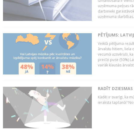
izmantošana ir viens 
uzņēmuma peļņas rādī
darbinieki garastāvo
uzņēmuma darbības..
PĒTĪJUMS: LATVI
Veiktā pētījuma rezult
ārvalstu hitiem, liela
vecumā uzsvēruši, ka 
precīzi puse (50%) La
vairāk klausās ārvalst
RADĪT DZIESMAS
Kādēļ ir svarīgi, ka m
ieraksta tapšanā? No