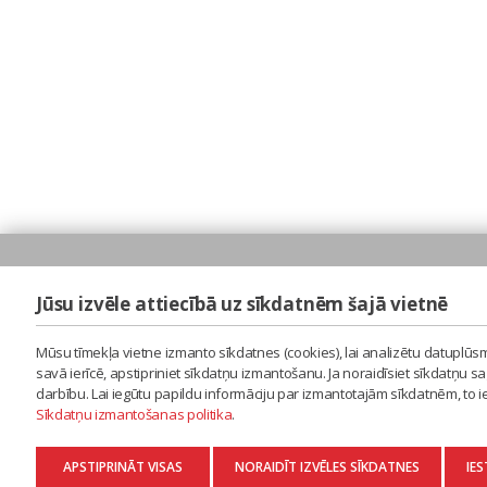
Jūsu izvēle attiecībā uz sīkdatnēm šajā vietnē
Mūsu tīmekļa vietne izmanto sīkdatnes (cookies), lai analizētu datuplūsm
savā ierīcē, apstipriniet sīkdatņu izmantošanu. Ja noraidīsiet sīkdatņu 
darbību. Lai iegūtu papildu informāciju par izmantotajām sīkdatnēm, to 
Sīkdatņu izmantošanas politika
.
APSTIPRINĀT VISAS
NORAIDĪT IZVĒLES SĪKDATNES
IES