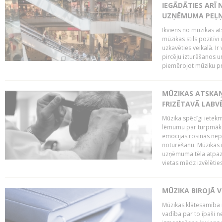
IEGĀDĀTIES ARĪ
UZŅĒMUMA PEĻ
Ikviens no mūzikas at
mūzikas stils pozitīvi
uzkavēties veikalā. Ir
pircēju izturēšanos u
piemērojot mūziku pro
MŪZIKAS ATSKA
FRIZĒTAVĀ LABV
Mūzika spēcīgi ietek
lēmumu par turpmāko
emocijas rosinās nepa
noturēšanu. Mūzikas i
uzņēmuma tēla atpazī
vietas mēdz izvēlēties
MŪZIKA BIROJĀ V
Mūzikas klātesamība
vadība par to īpaši 