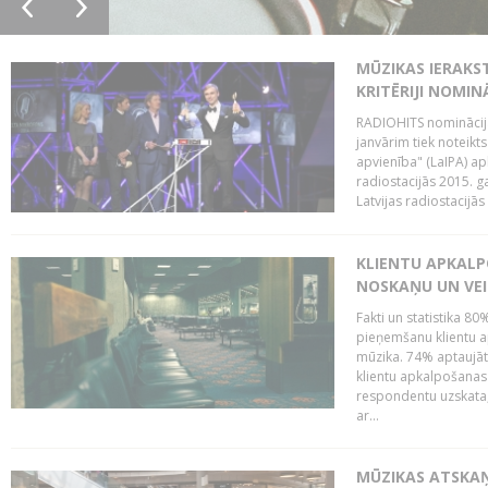
MŪZIKAS IERAKS
KRITĒRIJI NOMIN
RADIOHITS nominācijas
janvārim tiek noteikts
apvienība" (LaIPA) a
radiostacijās 2015. 
Latvijas radiostacijā
KLIENTU APKALP
NOSKAŅU UN VEI
Fakti un statistika 8
pieņemšanu klientu ap
mūzika. 74% aptaujāt
klientu apkalpošanas t
respondentu uzskata,
ar...
MŪZIKAS ATSKAŅ