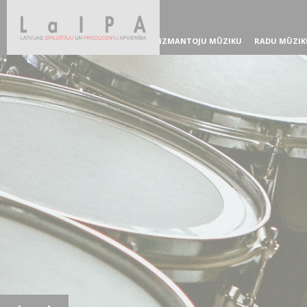
IZMANTOJU MŪZIKU
RADU MŪZIK