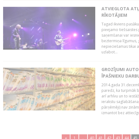
ATVIEGLOTA AT
RĪKOTĀJIEM
Tagad ikviens pasāku
pieejamo tiešsaistes
saņemšanai var iesnie
beztermiņa līgumus, g
nepieciešamas tikai 
uzlabot...
GROZĪJUMI AUTO
ĪPAŠNIEKU DAR
2014.gada 31.decembr
paredz, ka turpmāk bi
arī arhīvu un to iestā
ierakstu saglabāšana,
pārņēmēji) nav zināmi
izmantot bez attiecīgo
«
1
..
40
41
42
43
44
45