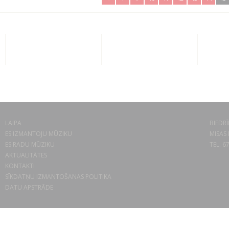
LAIPA
BIEDRĪ
ES IZMANTOJU MŪZIKU
MISAS 
ES RADU MŪZIKU
TEL. 6
AKTUALITĀTES
KONTAKTI
SĪKDATŅU IZMANTOŠANAS POLITIKA
DATU APSTRĀDE