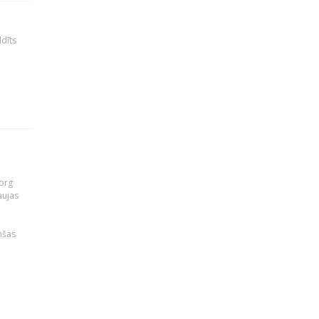
ldīts
org
aujas
i
nšas