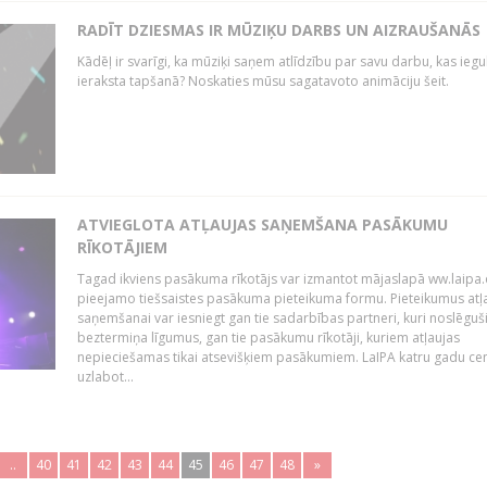
RADĪT DZIESMAS IR MŪZIĶU DARBS UN AIZRAUŠANĀS
Kādēļ ir svarīgi, ka mūziķi saņem atlīdzību par savu darbu, kas iegu
ieraksta tapšanā? Noskaties mūsu sagatavoto animāciju šeit.
ATVIEGLOTA ATĻAUJAS SAŅEMŠANA PASĀKUMU
RĪKOTĀJIEM
Tagad ikviens pasākuma rīkotājs var izmantot mājaslapā ww.laipa.
pieejamo tiešsaistes pasākuma pieteikuma formu. Pieteikumus atļ
saņemšanai var iesniegt gan tie sadarbības partneri, kuri noslēguš
beztermiņa līgumus, gan tie pasākumu rīkotāji, kuriem atļaujas
nepieciešamas tikai atsevišķiem pasākumiem. LaIPA katru gadu ce
uzlabot...
..
40
41
42
43
44
45
46
47
48
»