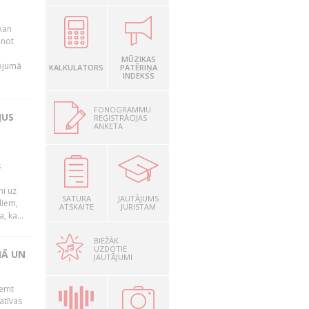
kan
anot
MŪZIKAS
nojumā
KALKULATORS
PATĒRIŅA
INDEKSS
FONOGRAMMU
JUS
REĢISTRĀCIJAS
ANKETA
s
mi uz
SATURA
JAUTĀJUMS
liem,
ATSKAITE
JURISTAM
, ka...
BIEŽĀK
UZDOTIE
NĀ UN
JAUTĀJUMI
ņemt
atīvas