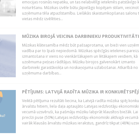
emocijas rosinās nepatiku, un tas nelabvēlīgi ietekmēs patstāvīgo k
noturēšanu. Mūzikas izvēle būtu jāpielāgo kopējam stilam, veicinot
uzņēmuma tēla atpazīstamību. Lielākās skaistumkopšanas salonu t
vietas mēdz izvēlēties...
MŪZIKA BIROJĀ VEICINA DARBINIEKU PRODUKTIVITĀTI
Mūzikas klātesamība mēdz būt pašsaprotama, un bieži vien uzņ
vadība par to īpaši nepiedomā. Mūzikas spēcīgās ietekmes pareiz
izmantošana ir viens no vienkāršākajiem un lētākajiem veidiem, kā
uzņēmuma peļņas rādītājus. Mūziku birojos galvenokārt izmanto
darbinieki garastāvokļa un noskaņojuma uzlabošanai. Atkarībā no
uzņēmuma darbības...
PĒTĪJUMS: LATVIJĀ RADĪTA MŪZIKA IR KONKURĒTSPĒJ
Veiktā pētījuma rezultāti liecina, ka Latvijā radīta mūzika spēj konku
ārvalstu hitiem, liela daļa aptaujāto Latvijas iedzīvotāju ekonomiski
vecumā uzsvēruši, ka pašmāju mūziku labprāt klausītos biežāk. Lai 
precīzi puse (50%) Latvijas iedzīvotāju ekonomiski aktīvajā vecumā
vairāk klausās ārvalstu mūzikas ierakstus, gandrīz tikpat (48%) uzsve