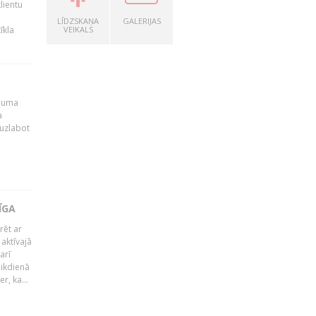
lientu
LĪDZSKAŅA
GALERIJAS
īkla
VEIKALS
ēmuma
a
 uzlabot
ĪGA
rēt ar
 aktīvajā
arī
 ikdienā
r, ka...