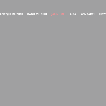
ANTOJU MŪZIKU
RADU MŪZIKU
JAUNUMI
LAIPA
KONTAKTI
LIDZ