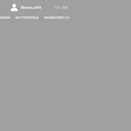
ManaLaIPA
LV
/
EN
SKANA
AUTORSKOLA
PARMUZIKU.LV