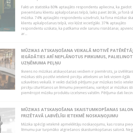
Fakti un statistika 80% aptaujāto respondentu apliecina, ka gaidot
pieņemšanu klientu apkalpošanas telpā, laiks paiet ātrāk, ja fonā s
mūzika. 74% aptaujāto respondentu uzsvēruši, ka fona mūzikai sk
klientu apkalpošanas telpā, viņi kļūst iecietīgāki. 37% aptaujāto
respondentu uzskata, ka patīkama vide sarunu risināšanai, apvie
ar...
MŪZIKAS ATSKAŅOŠANA VEIKALĀ MOTIVĒ PATĒRĒTĀ
IEGĀDĀTIES ARĪ NEPLĀNOTUS PIRKUMUS, PALIELINOT
UZŅĒMUMA PEĻŅU
Ikviens no mūzikas atskaņošanas veidiem ir piemērots, ja izvēlētai
mūzikas stils pozitīvi ietekmē pircēju attieksmi un liek viņiem ilgāk
uzkavēties veikalā. Ir veikti dažādi pētījumi par mūzikas tiešo ietek
pircēju izturēšanos un lēmumu pieņemšanu, variējot ar mūzikas sti
piemērojot mūziku produktu izcelsmes valstīm. Pētījuma dati liecina
MŪZIKAS ATSKAŅOŠANA SKAISTUMKOPŠANAS SALO
FRIZĒTAVĀ LABVĒLĪGI IETEKMĒ NOSKAŅOJUMU
Mūzika spēcīgi ietekmē apmeklētāju noskaņojumu, kas rosina pie
lēmumu par turpmāko atgriešanos skaistumkopšanas salonā. Neg