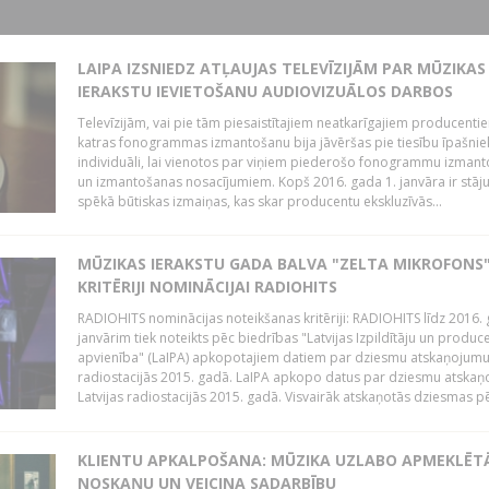
LAIPA IZSNIEDZ ATĻAUJAS TELEVĪZIJĀM PAR MŪZIKAS
IERAKSTU IEVIETOŠANU AUDIOVIZUĀLOS DARBOS
Televīzijām, vai pie tām piesaistītajiem neatkarīgajiem producenti
katras fonogrammas izmantošanu bija jāvēršas pie tiesību īpašni
individuāli, lai vienotos par viņiem piederošo fonogrammu izman
un izmantošanas nosacījumiem. Kopš 2016. gada 1. janvāra ir stāj
spēkā būtiskas izmaiņas, kas skar producentu ekskluzīvās...
MŪZIKAS IERAKSTU GADA BALVA "ZELTA MIKROFONS"
KRITĒRIJI NOMINĀCIJAI RADIOHITS
RADIOHITS nominācijas noteikšanas kritēriji: RADIOHITS līdz 2016. 
janvārim tiek noteikts pēc biedrības "Latvijas Izpildītāju un produc
apvienība" (LaIPA) apkopotajiem datiem par dziesmu atskaņojumu 
radiostacijās 2015. gadā. LaIPA apkopo datus par dziesmu atska
Latvijas radiostacijās 2015. gadā. Visvairāk atskaņotās dziesmas pēc
KLIENTU APKALPOŠANA: MŪZIKA UZLABO APMEKLĒT
NOSKAŅU UN VEICINA SADARBĪBU