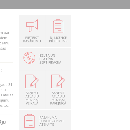
em par
ekiem
PIETEIKT
DJ LICENCE
PASĀKUMU
PIETEIKUMS
tošanu
ušās
ZELTA UN
PLATĪNA
SERTIFIKĀCIJA
:
gada 31.
entu
SAŅEMT
SAŅEMT
Latvijas
ATĻAUJU
ATĻAUJU
MŪZIKAI
MŪZIKAI
ņojumu
VEIKALĀ
KAFEJNĪCĀ
 to...
PASĀKUMA
FONOGRAMMU
ĀJU
ATSKAITE