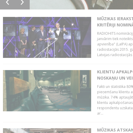
MŪZIKAS IERAKS
KRITĒRIJI NOMIN
RADIOHITS nominācijas
janvārim tiek noteikts
apvienība" (LaIPA) a
radiostacijās 2015. 
Latvijas radiostacijā
KLIENTU APKALP
NOSKAŅU UN VEI
Fakti un statistika 8
pieņemšanu klientu ap
mūzika. 74% aptaujāt
klientu apkalpošanas t
respondentu uzskata,
ar...
MŪZIKAS ATSKAŅ