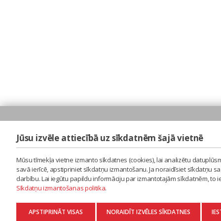
Jūsu izvēle attiecībā uz sīkdatnēm šajā vietnē
Mūsu tīmekļa vietne izmanto sīkdatnes (cookies), lai analizētu datuplūsm
savā ierīcē, apstipriniet sīkdatņu izmantošanu. Ja noraidīsiet sīkdatņu 
darbību. Lai iegūtu papildu informāciju par izmantotajām sīkdatnēm, to 
Sīkdatņu izmantošanas politika
.
APSTIPRINĀT VISAS
NORAIDĪT IZVĒLES SĪKDATNES
IES