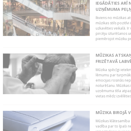
IEGĀDĀTIES ARĪ
UZŅĒMUMA PEĻ
Ikviens no mūzikas at
mūzikas stils pozitīvi
uzkavēties veikalā. Ir
pircēju izturēšanos u
piemērojot mūziku pro
MŪZIKAS ATSKA
FRIZĒTAVĀ LABV
Mūzika spēcīgi ietek
lēmumu par turpmāko
emocijas rosinās nepa
noturēšanu. Mūzikas i
uzņēmuma tēla atpazī
vietas mēdz izvēlēties
MŪZIKA BIROJĀ V
Mūzikas klātesamība
vadība par to īpaši 