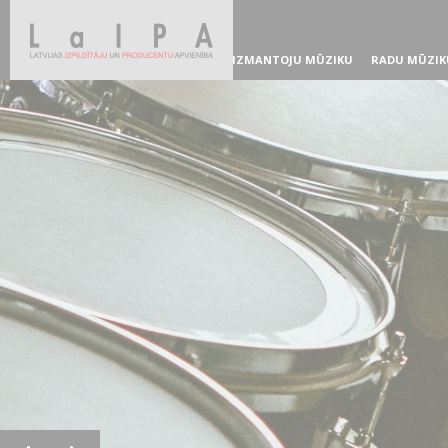
IZMANTOJU MŪZIKU
RADU MŪZIK