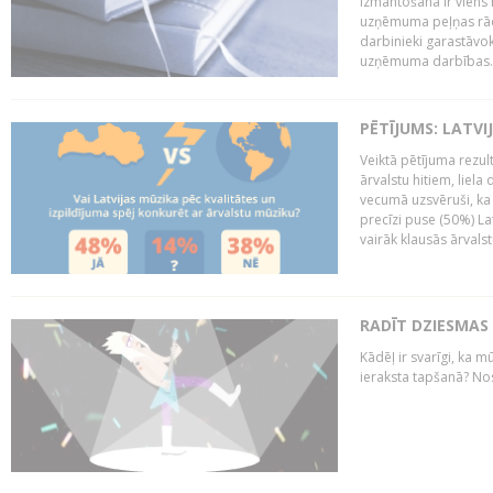
izmantošana ir viens 
uzņēmuma peļņas rādī
darbinieki garastāvo
uzņēmuma darbības..
PĒTĪJUMS: LATVI
Veiktā pētījuma rezult
ārvalstu hitiem, liela
vecumā uzsvēruši, ka 
precīzi puse (50%) La
vairāk klausās ārvalst
RADĪT DZIESMAS
Kādēļ ir svarīgi, ka m
ieraksta tapšanā? No