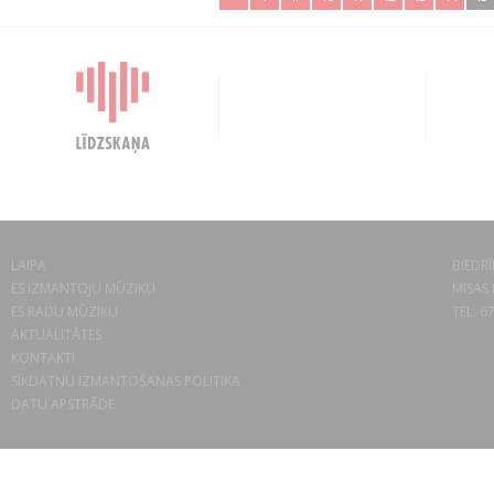
LAIPA
BIEDRĪ
ES IZMANTOJU MŪZIKU
MISAS 
ES RADU MŪZIKU
TEL. 6
AKTUALITĀTES
KONTAKTI
SĪKDATŅU IZMANTOŠANAS POLITIKA
DATU APSTRĀDE