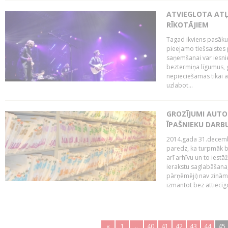
ATVIEGLOTA AT
RĪKOTĀJIEM
Tagad ikviens pasāku
pieejamo tiešsaistes
saņemšanai var iesnie
beztermiņa līgumus, g
nepieciešamas tikai 
uzlabot...
GROZĪJUMI AUTO
ĪPAŠNIEKU DAR
2014.gada 31.decembr
paredz, ka turpmāk bi
arī arhīvu un to iestā
ierakstu saglabāšana,
pārņēmēji) nav zināmi
izmantot bez attiecīgo
«
1
..
40
41
42
43
44
45