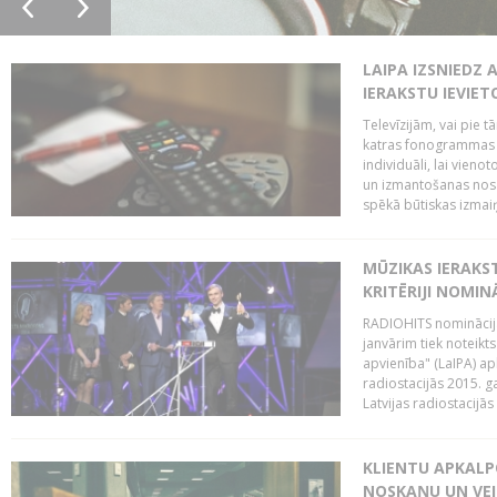
LAIPA IZSNIEDZ 
IERAKSTU IEVIE
Televīzijām, vai pie 
katras fonogrammas i
individuāli, lai vie
un izmantošanas nosa
spēkā būtiskas izmaiņ
MŪZIKAS IERAKS
KRITĒRIJI NOMIN
RADIOHITS nominācijas
janvārim tiek noteikts
apvienība" (LaIPA) a
radiostacijās 2015. 
Latvijas radiostacijā
KLIENTU APKALP
NOSKAŅU UN VEI