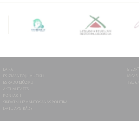
LAIPA
BIEDRĪ
ES IZMANTOJU MŪZIKU
MISAS 
ES RADU MŪZIKU
TEL. 6
AKTUALITĀTES
KONTAKTI
SĪKDATŅU IZMANTOŠANAS POLITIKA
DATU APSTRĀDE