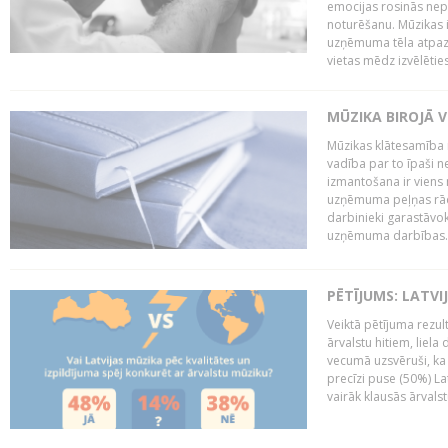
emocijas rosinās nepa
noturēšanu. Mūzikas i
uzņēmuma tēla atpazī
vietas mēdz izvēlēties
MŪZIKA BIROJĀ V
Mūzikas klātesamība
vadība par to īpaši 
izmantošana ir viens 
uzņēmuma peļņas rādī
darbinieki garastāvo
uzņēmuma darbības..
PĒTĪJUMS: LATVI
Veiktā pētījuma rezult
ārvalstu hitiem, liela
vecumā uzsvēruši, ka 
precīzi puse (50%) La
vairāk klausās ārvalst