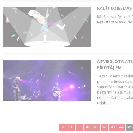
RADĪT DZIESMAS
Kādēļ ir svarīgi, ka m
ieraksta tapšanā? No
ATVIEGLOTA AT
RĪKOTĀJIEM
Tagad ikviens pasāku
pieejamo tiešsaistes
saņemšanai var iesnie
beztermiņa līgumus, g
nepieciešamas tikai 
uzlabot...
«
1
..
40
41
42
43
44
45