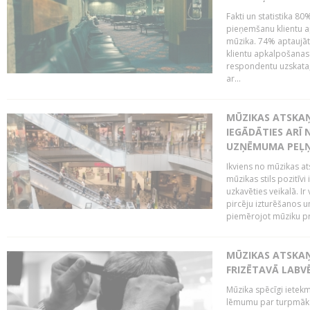
Fakti un statistika 8
pieņemšanu klientu ap
mūzika. 74% aptaujāt
klientu apkalpošanas t
respondentu uzskata,
ar...
MŪZIKAS ATSKAŅ
IEGĀDĀTIES ARĪ
UZŅĒMUMA PEĻ
Ikviens no mūzikas at
mūzikas stils pozitīvi
uzkavēties veikalā. Ir
pircēju izturēšanos u
piemērojot mūziku pro
MŪZIKAS ATSKA
FRIZĒTAVĀ LABV
Mūzika spēcīgi ietek
lēmumu par turpmāko