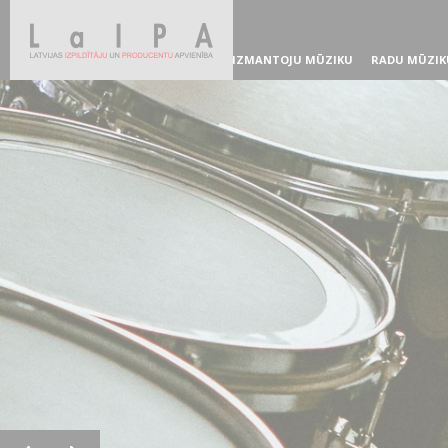
IZMANTOJU MŪZIKU
RADU MŪZIK