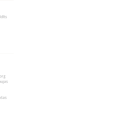
ldīts
org
aujas
i
nšas