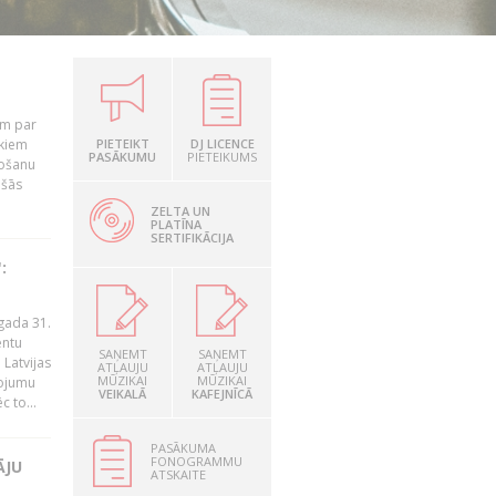
em par
ekiem
PIETEIKT
DJ LICENCE
PASĀKUMU
PIETEIKUMS
tošanu
ušās
ZELTA UN
PLATĪNA
SERTIFIKĀCIJA
:
gada 31.
entu
SAŅEMT
SAŅEMT
Latvijas
ATĻAUJU
ATĻAUJU
MŪZIKAI
MŪZIKAI
ņojumu
VEIKALĀ
KAFEJNĪCĀ
 to...
PASĀKUMA
FONOGRAMMU
ĀJU
ATSKAITE