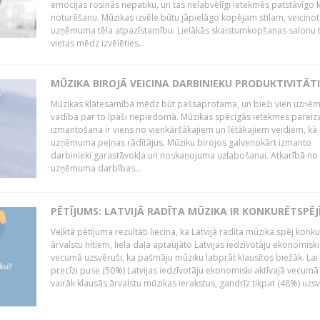
emocijas rosinās nepatiku, un tas nelabvēlīgi ietekmēs patstāvīgo k
noturēšanu. Mūzikas izvēle būtu jāpielāgo kopējam stilam, veicinot
uzņēmuma tēla atpazīstamību. Lielākās skaistumkopšanas salonu t
vietas mēdz izvēlēties...
MŪZIKA BIROJĀ VEICINA DARBINIEKU PRODUKTIVITĀTI
Mūzikas klātesamība mēdz būt pašsaprotama, un bieži vien uzņ
vadība par to īpaši nepiedomā. Mūzikas spēcīgās ietekmes pareiz
izmantošana ir viens no vienkāršākajiem un lētākajiem veidiem, kā
uzņēmuma peļņas rādītājus. Mūziku birojos galvenokārt izmanto
darbinieki garastāvokļa un noskaņojuma uzlabošanai. Atkarībā no
uzņēmuma darbības...
PĒTĪJUMS: LATVIJĀ RADĪTA MŪZIKA IR KONKURĒTSPĒJ
Veiktā pētījuma rezultāti liecina, ka Latvijā radīta mūzika spēj konku
ārvalstu hitiem, liela daļa aptaujāto Latvijas iedzīvotāju ekonomiski
vecumā uzsvēruši, ka pašmāju mūziku labprāt klausītos biežāk. Lai 
precīzi puse (50%) Latvijas iedzīvotāju ekonomiski aktīvajā vecumā
vairāk klausās ārvalstu mūzikas ierakstus, gandrīz tikpat (48%) uzsve