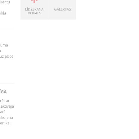
lientu
LĪDZSKAŅA
GALERIJAS
īkla
VEIKALS
ēmuma
a
 uzlabot
ĪGA
rēt ar
 aktīvajā
arī
 ikdienā
r, ka...