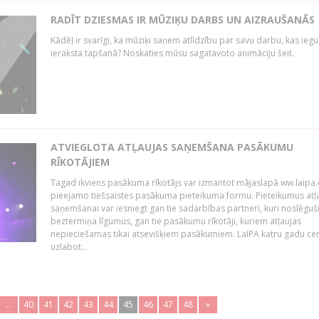
RADĪT DZIESMAS IR MŪZIĶU DARBS UN AIZRAUŠANĀS
Kādēļ ir svarīgi, ka mūziķi saņem atlīdzību par savu darbu, kas iegu
ieraksta tapšanā? Noskaties mūsu sagatavoto animāciju šeit.
ATVIEGLOTA ATĻAUJAS SAŅEMŠANA PASĀKUMU
RĪKOTĀJIEM
Tagad ikviens pasākuma rīkotājs var izmantot mājaslapā ww.laipa.
pieejamo tiešsaistes pasākuma pieteikuma formu. Pieteikumus atļ
saņemšanai var iesniegt gan tie sadarbības partneri, kuri noslēguš
beztermiņa līgumus, gan tie pasākumu rīkotāji, kuriem atļaujas
nepieciešamas tikai atsevišķiem pasākumiem. LaIPA katru gadu ce
uzlabot...
..
40
41
42
43
44
45
46
47
48
»