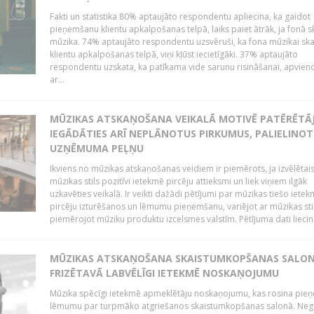
Fakti un statistika 80% aptaujāto respondentu apliecina, ka gaidot
pieņemšanu klientu apkalpošanas telpā, laiks paiet ātrāk, ja fonā s
mūzika. 74% aptaujāto respondentu uzsvēruši, ka fona mūzikai sk
klientu apkalpošanas telpā, viņi kļūst iecietīgāki. 37% aptaujāto
respondentu uzskata, ka patīkama vide sarunu risināšanai, apvie
ar...
MŪZIKAS ATSKAŅOŠANA VEIKALĀ MOTIVĒ PATĒRĒTĀ
IEGĀDĀTIES ARĪ NEPLĀNOTUS PIRKUMUS, PALIELINOT
UZŅĒMUMA PEĻŅU
Ikviens no mūzikas atskaņošanas veidiem ir piemērots, ja izvēlētai
mūzikas stils pozitīvi ietekmē pircēju attieksmi un liek viņiem ilgāk
uzkavēties veikalā. Ir veikti dažādi pētījumi par mūzikas tiešo ietek
pircēju izturēšanos un lēmumu pieņemšanu, variējot ar mūzikas sti
piemērojot mūziku produktu izcelsmes valstīm. Pētījuma dati liecina
MŪZIKAS ATSKAŅOŠANA SKAISTUMKOPŠANAS SALO
FRIZĒTAVĀ LABVĒLĪGI IETEKMĒ NOSKAŅOJUMU
Mūzika spēcīgi ietekmē apmeklētāju noskaņojumu, kas rosina pie
lēmumu par turpmāko atgriešanos skaistumkopšanas salonā. Neg