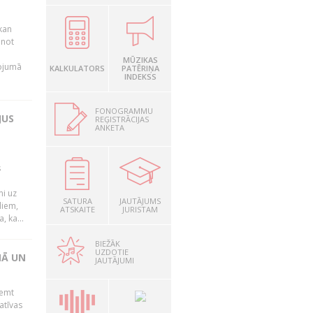
kan
anot
MŪZIKAS
nojumā
KALKULATORS
PATĒRIŅA
INDEKSS
FONOGRAMMU
JUS
REĢISTRĀCIJAS
ANKETA
s
mi uz
SATURA
JAUTĀJUMS
liem,
ATSKAITE
JURISTAM
, ka...
BIEŽĀK
UZDOTIE
NĀ UN
JAUTĀJUMI
ņemt
atīvas