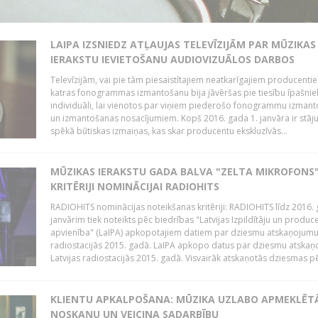
LAIPA IZSNIEDZ ATĻAUJAS TELEVĪZIJĀM PAR MŪZIKAS
IERAKSTU IEVIETOŠANU AUDIOVIZUĀLOS DARBOS
Televīzijām, vai pie tām piesaistītajiem neatkarīgajiem producenti
katras fonogrammas izmantošanu bija jāvēršas pie tiesību īpašni
individuāli, lai vienotos par viņiem piederošo fonogrammu izman
un izmantošanas nosacījumiem. Kopš 2016. gada 1. janvāra ir stāj
spēkā būtiskas izmaiņas, kas skar producentu ekskluzīvās...
MŪZIKAS IERAKSTU GADA BALVA "ZELTA MIKROFONS"
KRITĒRIJI NOMINĀCIJAI RADIOHITS
RADIOHITS nominācijas noteikšanas kritēriji: RADIOHITS līdz 2016. 
janvārim tiek noteikts pēc biedrības "Latvijas Izpildītāju un produc
apvienība" (LaIPA) apkopotajiem datiem par dziesmu atskaņojumu 
radiostacijās 2015. gadā. LaIPA apkopo datus par dziesmu atska
Latvijas radiostacijās 2015. gadā. Visvairāk atskaņotās dziesmas pēc
KLIENTU APKALPOŠANA: MŪZIKA UZLABO APMEKLĒT
NOSKAŅU UN VEICINA SADARBĪBU