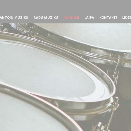
ANTOJU MŪZIKU
RADU MŪZIKU
JAUNUMI
LAIPA
KONTAKTI
LIDZ