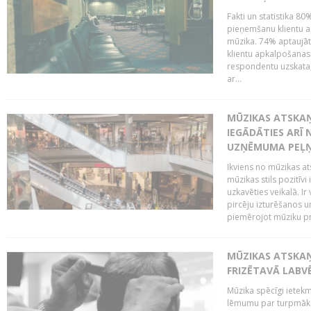
Fakti un statistika 8
pieņemšanu klientu ap
mūzika. 74% aptaujāt
klientu apkalpošanas t
respondentu uzskata,
ar...
MŪZIKAS ATSKAŅ
IEGĀDĀTIES ARĪ
UZŅĒMUMA PEĻ
Ikviens no mūzikas at
mūzikas stils pozitīvi
uzkavēties veikalā. Ir
pircēju izturēšanos u
piemērojot mūziku pro
MŪZIKAS ATSKA
FRIZĒTAVĀ LABV
Mūzika spēcīgi ietek
lēmumu par turpmāko