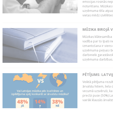
emocijas rosinās nepa
noturēšanu. Mūzikas i
uzņēmuma tēla atpazī
vietas mēdz izvēlēties
MŪZIKA BIROJĀ V
Mūzikas klātesamība
vadība par to īpaši 
izmantošana ir viens 
uzņēmuma peļņas rādī
darbinieki garastāvo
uzņēmuma darbības..
PĒTĪJUMS: LATVI
Veiktā pētījuma rezult
ārvalstu hitiem, liela
vecumā uzsvēruši, ka 
precīzi puse (50%) La
vairāk klausās ārvalst