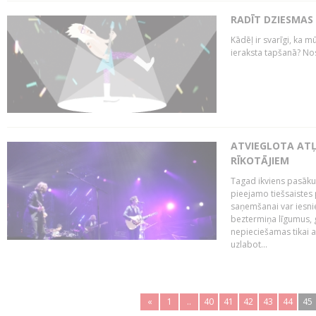
RADĪT DZIESMAS
Kādēļ ir svarīgi, ka m
ieraksta tapšanā? No
ATVIEGLOTA AT
RĪKOTĀJIEM
Tagad ikviens pasāku
pieejamo tiešsaistes
saņemšanai var iesnie
beztermiņa līgumus, g
nepieciešamas tikai 
uzlabot...
«
1
..
40
41
42
43
44
45