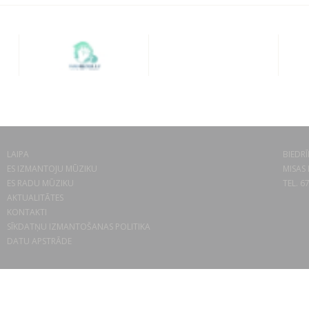
LAIPA
BIEDRĪ
ES IZMANTOJU MŪZIKU
MISAS 
ES RADU MŪZIKU
TEL. 6
AKTUALITĀTES
KONTAKTI
SĪKDATŅU IZMANTOŠANAS POLITIKA
DATU APSTRĀDE