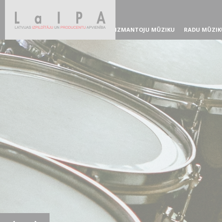
IZMANTOJU MŪZIKU
RADU MŪZIK