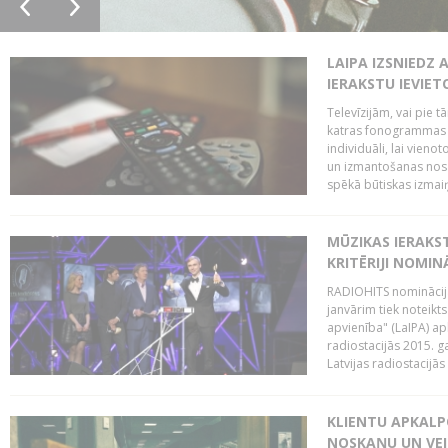
LAIPA IZSNIEDZ 
IERAKSTU IEVIE
Televīzijām, vai pie 
katras fonogrammas i
individuāli, lai vie
un izmantošanas nosa
spēkā būtiskas izmaiņ
MŪZIKAS IERAKS
KRITĒRIJI NOMIN
RADIOHITS nominācijas
janvārim tiek noteikts
apvienība" (LaIPA) a
radiostacijās 2015. 
Latvijas radiostacijā
KLIENTU APKALP
NOSKAŅU UN VEI