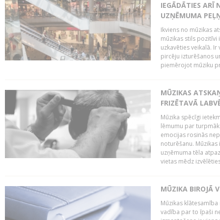
IEGĀDĀTIES ARĪ
UZŅĒMUMA PEĻ
Ikviens no mūzikas at
mūzikas stils pozitīvi
uzkavēties veikalā. Ir
pircēju izturēšanos u
piemērojot mūziku pro
MŪZIKAS ATSKA
FRIZĒTAVĀ LABV
Mūzika spēcīgi ietek
lēmumu par turpmāko
emocijas rosinās nepa
noturēšanu. Mūzikas i
uzņēmuma tēla atpazī
vietas mēdz izvēlēties
MŪZIKA BIROJĀ V
Mūzikas klātesamība
vadība par to īpaši 