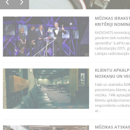
MŪZIKAS IERAKS
KRITĒRIJI NOMIN
RADIOHITS nominācijas
janvārim tiek noteikts
apvienība" (LaIPA) a
radiostacijās 2015. 
Latvijas radiostacijā
KLIENTU APKALP
NOSKAŅU UN VEI
Fakti un statistika 8
pieņemšanu klientu ap
mūzika. 74% aptaujāt
klientu apkalpošanas t
respondentu uzskata,
ar...
MŪZIKAS ATSKAŅ