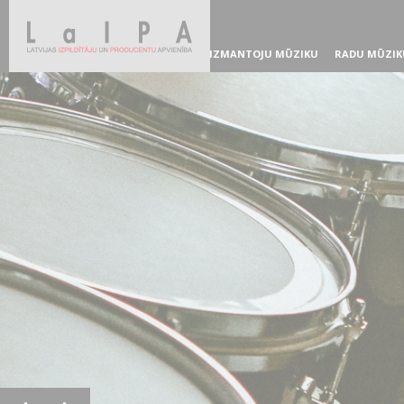
IZMANTOJU MŪZIKU
RADU MŪZIK