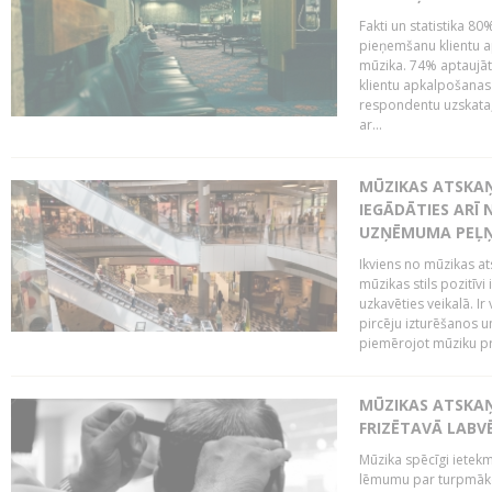
Fakti un statistika 8
pieņemšanu klientu ap
mūzika. 74% aptaujāt
klientu apkalpošanas t
respondentu uzskata,
ar...
MŪZIKAS ATSKAŅ
IEGĀDĀTIES ARĪ
UZŅĒMUMA PEĻ
Ikviens no mūzikas at
mūzikas stils pozitīvi
uzkavēties veikalā. Ir
pircēju izturēšanos u
piemērojot mūziku pro
MŪZIKAS ATSKA
FRIZĒTAVĀ LABV
Mūzika spēcīgi ietek
lēmumu par turpmāko