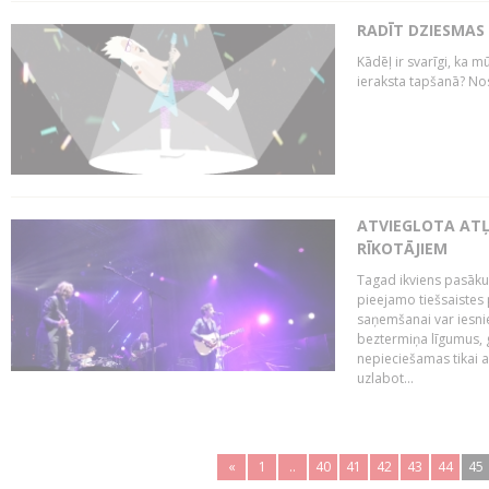
RADĪT DZIESMAS
Kādēļ ir svarīgi, ka m
ieraksta tapšanā? No
ATVIEGLOTA AT
RĪKOTĀJIEM
Tagad ikviens pasāku
pieejamo tiešsaistes
saņemšanai var iesnie
beztermiņa līgumus, g
nepieciešamas tikai 
uzlabot...
«
1
..
40
41
42
43
44
45