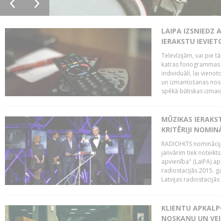
LAIPA IZSNIEDZ 
IERAKSTU IEVIE
Televīzijām, vai pie 
katras fonogrammas i
individuāli, lai vie
un izmantošanas nosa
spēkā būtiskas izmaiņ
MŪZIKAS IERAKS
KRITĒRIJI NOMIN
RADIOHITS nominācijas
janvārim tiek noteikts
apvienība" (LaIPA) a
radiostacijās 2015. 
Latvijas radiostacijā
KLIENTU APKALP
NOSKAŅU UN VEI