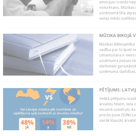
emocijas rosinās nepa
noturēšanu. Mūzikas i
uzņēmuma tēla atpazī
vietas mēdz izvēlēties
MŪZIKA BIROJĀ V
Mūzikas klātesamība
vadība par to īpaši 
izmantošana ir viens 
uzņēmuma peļņas rādī
darbinieki garastāvo
uzņēmuma darbības..
PĒTĪJUMS: LATVI
Veiktā pētījuma rezult
ārvalstu hitiem, liela
vecumā uzsvēruši, ka 
precīzi puse (50%) La
vairāk klausās ārvalst