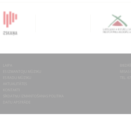
LAIPA
BIEDRĪ
ES IZMANTOJU MŪZIKU
MISAS 
ES RADU MŪZIKU
TEL. 6
AKTUALITĀTES
KONTAKTI
SĪKDATŅU IZMANTOŠANAS POLITIKA
DATU APSTRĀDE