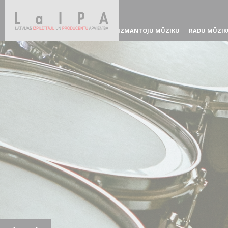
IZMANTOJU MŪZIKU
RADU MŪZIK