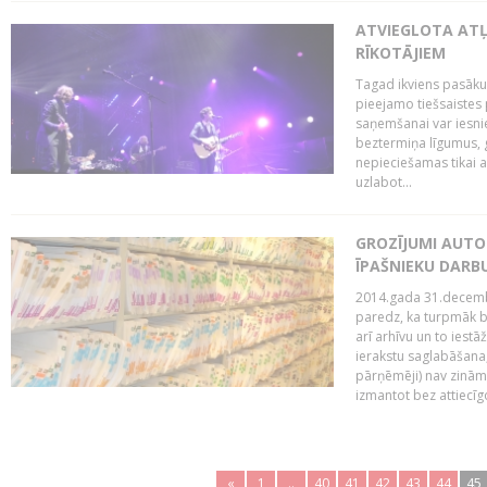
ATVIEGLOTA AT
RĪKOTĀJIEM
Tagad ikviens pasāku
pieejamo tiešsaistes
saņemšanai var iesnie
beztermiņa līgumus, g
nepieciešamas tikai 
uzlabot...
GROZĪJUMI AUTO
ĪPAŠNIEKU DAR
2014.gada 31.decembr
paredz, ka turpmāk bi
arī arhīvu un to iestā
ierakstu saglabāšana,
pārņēmēji) nav zināmi
izmantot bez attiecīgo
«
1
..
40
41
42
43
44
45