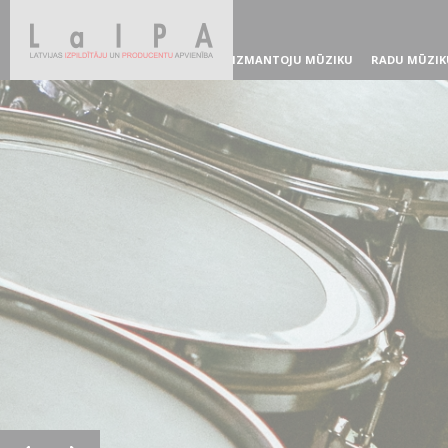
IZMANTOJU MŪZIKU
RADU MŪZIK