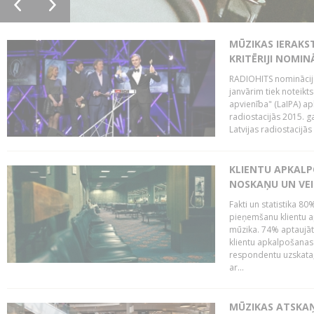
MŪZIKAS IERAKS
KRITĒRIJI NOMIN
RADIOHITS nominācijas
janvārim tiek noteikts
apvienība" (LaIPA) a
radiostacijās 2015. 
Latvijas radiostacijā
KLIENTU APKALP
NOSKAŅU UN VEI
Fakti un statistika 8
pieņemšanu klientu ap
mūzika. 74% aptaujāt
klientu apkalpošanas t
respondentu uzskata,
ar...
MŪZIKAS ATSKAŅ