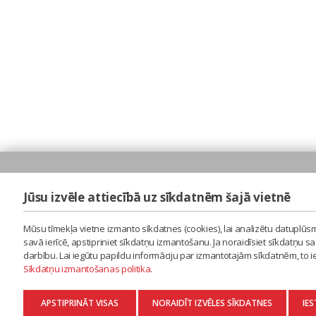
Jūsu izvēle attiecībā uz sīkdatnēm šajā vietnē
Mūsu tīmekļa vietne izmanto sīkdatnes (cookies), lai analizētu datuplūsm
savā ierīcē, apstipriniet sīkdatņu izmantošanu. Ja noraidīsiet sīkdatņu 
darbību. Lai iegūtu papildu informāciju par izmantotajām sīkdatnēm, to 
Sīkdatņu izmantošanas politika
.
APSTIPRINĀT VISAS
NORAIDĪT IZVĒLES SĪKDATNES
IES