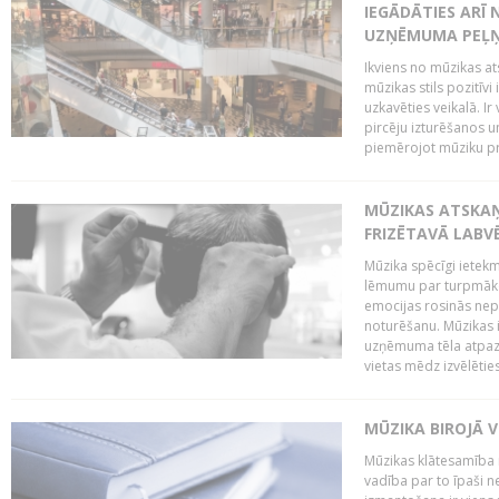
IEGĀDĀTIES ARĪ
UZŅĒMUMA PEĻ
Ikviens no mūzikas at
mūzikas stils pozitīvi
uzkavēties veikalā. Ir
pircēju izturēšanos u
piemērojot mūziku pro
MŪZIKAS ATSKA
FRIZĒTAVĀ LABV
Mūzika spēcīgi ietek
lēmumu par turpmāko
emocijas rosinās nepa
noturēšanu. Mūzikas i
uzņēmuma tēla atpazī
vietas mēdz izvēlēties
MŪZIKA BIROJĀ V
Mūzikas klātesamība
vadība par to īpaši 