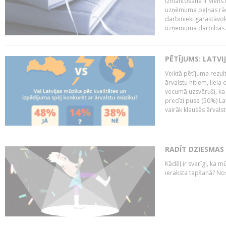
izmantošana ir viens 
uzņēmuma peļņas rādī
darbinieki garastāvo
uzņēmuma darbības..
PĒTĪJUMS: LATVI
Veiktā pētījuma rezult
ārvalstu hitiem, liela
vecumā uzsvēruši, ka 
precīzi puse (50%) La
vairāk klausās ārvalst
RADĪT DZIESMAS
Kādēļ ir svarīgi, ka m
ieraksta tapšanā? No