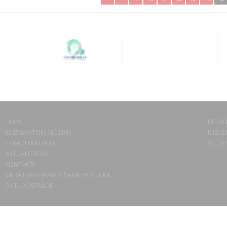
LAIPA
BIEDRĪ
ES IZMANTOJU MŪZIKU
MISAS 
ES RADU MŪZIKU
TEL. 6
AKTUALITĀTES
KONTAKTI
SĪKDATŅU IZMANTOŠANAS POLITIKA
DATU APSTRĀDE