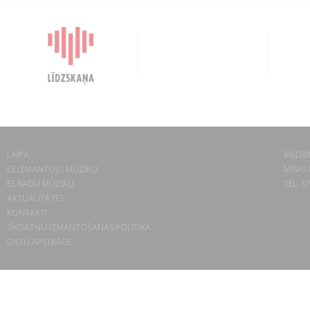
LAIPA
BIEDRĪ
ES IZMANTOJU MŪZIKU
MISAS 
ES RADU MŪZIKU
TEL. 6
AKTUALITĀTES
KONTAKTI
SĪKDATŅU IZMANTOŠANAS POLITIKA
DATU APSTRĀDE