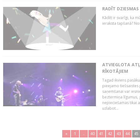
RADĪT DZIESMAS
Kādēļ ir svarīgi, ka m
ieraksta tapšanā? No
ATVIEGLOTA AT
RĪKOTĀJIEM
Tagad ikviens pasāku
pieejamo tiešsaistes
saņemšanai var iesnie
beztermiņa līgumus, g
nepieciešamas tikai 
uzlabot...
«
1
..
40
41
42
43
44
45