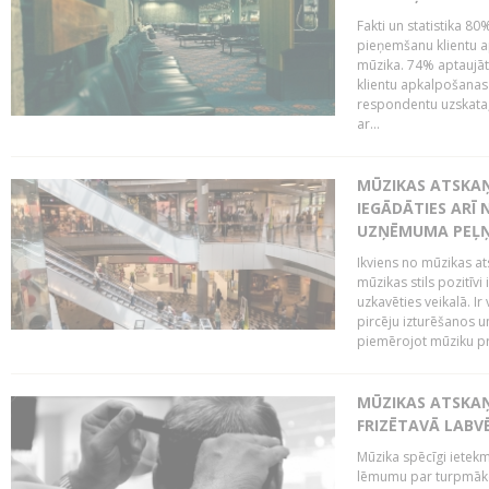
Fakti un statistika 8
pieņemšanu klientu ap
mūzika. 74% aptaujāt
klientu apkalpošanas t
respondentu uzskata,
ar...
MŪZIKAS ATSKAŅ
IEGĀDĀTIES ARĪ
UZŅĒMUMA PEĻ
Ikviens no mūzikas at
mūzikas stils pozitīvi
uzkavēties veikalā. Ir
pircēju izturēšanos u
piemērojot mūziku pro
MŪZIKAS ATSKA
FRIZĒTAVĀ LABV
Mūzika spēcīgi ietek
lēmumu par turpmāko