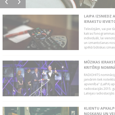
LAIPA IZSNIEDZ 
IERAKSTU IEVIE
Televīzijām, vai pie 
katras fonogrammas i
individuāli, lai vie
un izmantošanas nosa
spēkā būtiskas izmaiņ
MŪZIKAS IERAKS
KRITĒRIJI NOMIN
RADIOHITS nominācijas
janvārim tiek noteikts
apvienība" (LaIPA) a
radiostacijās 2015. 
Latvijas radiostacijā
KLIENTU APKALP
NOSKAŅU UN VEI