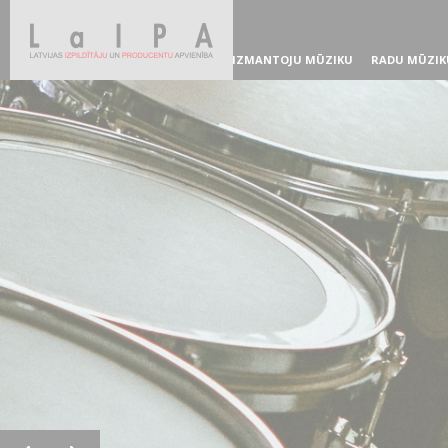
IZMANTOJU MŪZIKU
RADU MŪZIK