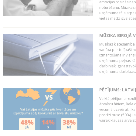
emocijas rosinās nepa
noturēšanu. Mūzikas i
uzņēmuma tēla atpazī
vietas mēdz izvēlēties
MŪZIKA BIROJĀ V
Mūzikas klātesamība
vadība par to īpaši 
izmantošana ir viens 
uzņēmuma peļņas rādī
darbinieki garastāvo
uzņēmuma darbības..
PĒTĪJUMS: LATVI
Veiktā pētījuma rezult
ārvalstu hitiem, liela
vecumā uzsvēruši, ka 
precīzi puse (50%) La
vairāk klausās ārvalst