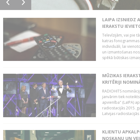
LAIPA IZSNIEDZ 
IERAKSTU IEVIE
Televīzijām, vai pie 
katras fonogrammas i
individuāli, lai vie
un izmantošanas nosa
spēkā būtiskas izmaiņ
MŪZIKAS IERAKS
KRITĒRIJI NOMIN
RADIOHITS nominācijas
janvārim tiek noteikts
apvienība" (LaIPA) a
radiostacijās 2015. 
Latvijas radiostacijā
KLIENTU APKALP
NOSKAŅU UN VEI