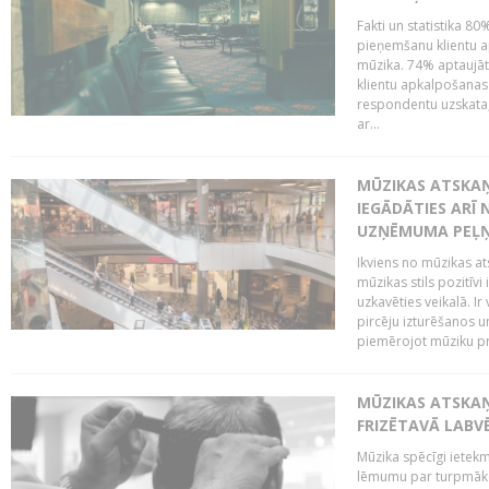
Fakti un statistika 8
pieņemšanu klientu ap
mūzika. 74% aptaujāt
klientu apkalpošanas t
respondentu uzskata,
ar...
MŪZIKAS ATSKAŅ
IEGĀDĀTIES ARĪ
UZŅĒMUMA PEĻ
Ikviens no mūzikas at
mūzikas stils pozitīvi
uzkavēties veikalā. Ir
pircēju izturēšanos u
piemērojot mūziku pro
MŪZIKAS ATSKA
FRIZĒTAVĀ LABV
Mūzika spēcīgi ietek
lēmumu par turpmāko