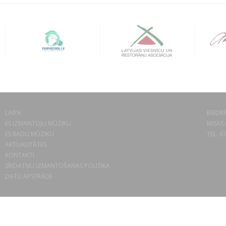
LAIPA
BIEDRĪ
ES IZMANTOJU MŪZIKU
MISAS 
ES RADU MŪZIKU
TEL. 6
AKTUALITĀTES
KONTAKTI
SĪKDATŅU IZMANTOŠANAS POLITIKA
DATU APSTRĀDE