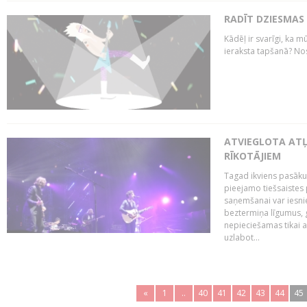
RADĪT DZIESMAS
Kādēļ ir svarīgi, ka m
ieraksta tapšanā? No
ATVIEGLOTA AT
RĪKOTĀJIEM
Tagad ikviens pasāku
pieejamo tiešsaistes
saņemšanai var iesnie
beztermiņa līgumus, g
nepieciešamas tikai 
uzlabot...
«
1
..
40
41
42
43
44
45