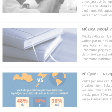
emocijas rosinās nepa
noturēšanu. Mūzikas i
uzņēmuma tēla atpazī
vietas mēdz izvēlēties
MŪZIKA BIROJĀ V
Mūzikas klātesamība
vadība par to īpaši 
izmantošana ir viens 
uzņēmuma peļņas rādī
darbinieki garastāvo
uzņēmuma darbības..
PĒTĪJUMS: LATVI
Veiktā pētījuma rezult
ārvalstu hitiem, liela
vecumā uzsvēruši, ka 
precīzi puse (50%) La
vairāk klausās ārvalst