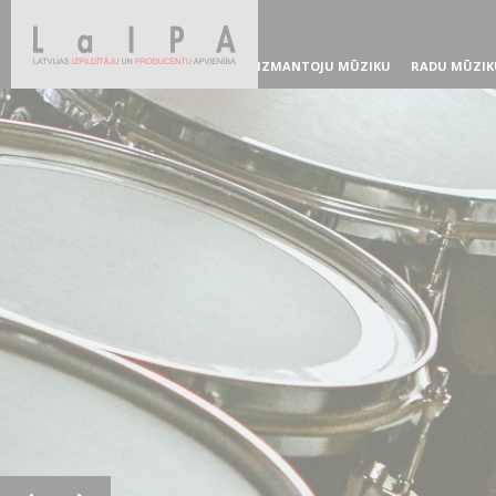
IZMANTOJU MŪZIKU
RADU MŪZIK