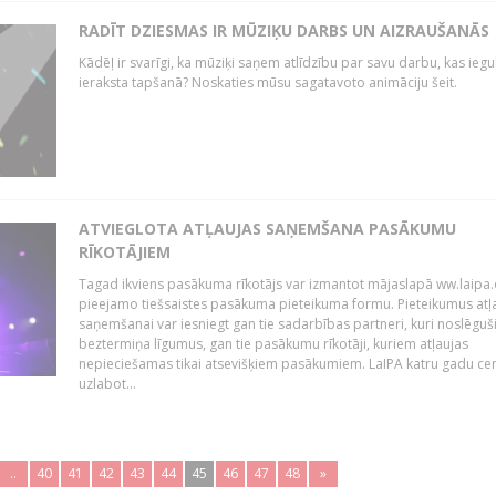
RADĪT DZIESMAS IR MŪZIĶU DARBS UN AIZRAUŠANĀS
Kādēļ ir svarīgi, ka mūziķi saņem atlīdzību par savu darbu, kas iegu
ieraksta tapšanā? Noskaties mūsu sagatavoto animāciju šeit.
ATVIEGLOTA ATĻAUJAS SAŅEMŠANA PASĀKUMU
RĪKOTĀJIEM
Tagad ikviens pasākuma rīkotājs var izmantot mājaslapā ww.laipa.
pieejamo tiešsaistes pasākuma pieteikuma formu. Pieteikumus atļ
saņemšanai var iesniegt gan tie sadarbības partneri, kuri noslēguš
beztermiņa līgumus, gan tie pasākumu rīkotāji, kuriem atļaujas
nepieciešamas tikai atsevišķiem pasākumiem. LaIPA katru gadu ce
uzlabot...
..
40
41
42
43
44
45
46
47
48
»