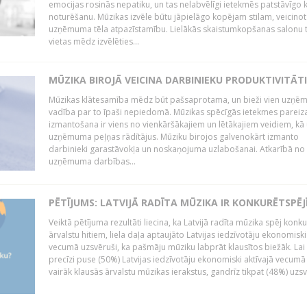
emocijas rosinās nepatiku, un tas nelabvēlīgi ietekmēs patstāvīgo k
noturēšanu. Mūzikas izvēle būtu jāpielāgo kopējam stilam, veicinot
uzņēmuma tēla atpazīstamību. Lielākās skaistumkopšanas salonu t
vietas mēdz izvēlēties...
MŪZIKA BIROJĀ VEICINA DARBINIEKU PRODUKTIVITĀTI
Mūzikas klātesamība mēdz būt pašsaprotama, un bieži vien uzņ
vadība par to īpaši nepiedomā. Mūzikas spēcīgās ietekmes pareiz
izmantošana ir viens no vienkāršākajiem un lētākajiem veidiem, kā
uzņēmuma peļņas rādītājus. Mūziku birojos galvenokārt izmanto
darbinieki garastāvokļa un noskaņojuma uzlabošanai. Atkarībā no
uzņēmuma darbības...
PĒTĪJUMS: LATVIJĀ RADĪTA MŪZIKA IR KONKURĒTSPĒJ
Veiktā pētījuma rezultāti liecina, ka Latvijā radīta mūzika spēj konku
ārvalstu hitiem, liela daļa aptaujāto Latvijas iedzīvotāju ekonomiski
vecumā uzsvēruši, ka pašmāju mūziku labprāt klausītos biežāk. Lai 
precīzi puse (50%) Latvijas iedzīvotāju ekonomiski aktīvajā vecumā
vairāk klausās ārvalstu mūzikas ierakstus, gandrīz tikpat (48%) uzsve