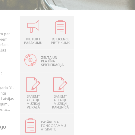
em par
ekiem
PIETEIKT
DJ LICENCE
PASĀKUMU
PIETEIKUMS
tošanu
ušās
ZELTA UN
PLATĪNA
SERTIFIKĀCIJA
:
gada 31.
entu
SAŅEMT
SAŅEMT
Latvijas
ATĻAUJU
ATĻAUJU
MŪZIKAI
MŪZIKAI
ņojumu
VEIKALĀ
KAFEJNĪCĀ
 to...
PASĀKUMA
FONOGRAMMU
ĀJU
ATSKAITE