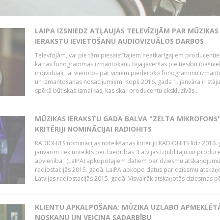
LAIPA IZSNIEDZ ATĻAUJAS TELEVĪZIJĀM PAR MŪZIKAS
IERAKSTU IEVIETOŠANU AUDIOVIZUĀLOS DARBOS
Televīzijām, vai pie tām piesaistītajiem neatkarīgajiem producenti
katras fonogrammas izmantošanu bija jāvēršas pie tiesību īpašni
individuāli, lai vienotos par viņiem piederošo fonogrammu izman
un izmantošanas nosacījumiem. Kopš 2016. gada 1. janvāra ir stāj
spēkā būtiskas izmaiņas, kas skar producentu ekskluzīvās...
MŪZIKAS IERAKSTU GADA BALVA "ZELTA MIKROFONS"
KRITĒRIJI NOMINĀCIJAI RADIOHITS
RADIOHITS nominācijas noteikšanas kritēriji: RADIOHITS līdz 2016. 
janvārim tiek noteikts pēc biedrības "Latvijas Izpildītāju un produc
apvienība" (LaIPA) apkopotajiem datiem par dziesmu atskaņojumu 
radiostacijās 2015. gadā. LaIPA apkopo datus par dziesmu atska
Latvijas radiostacijās 2015. gadā. Visvairāk atskaņotās dziesmas pēc
KLIENTU APKALPOŠANA: MŪZIKA UZLABO APMEKLĒT
NOSKAŅU UN VEICINA SADARBĪBU