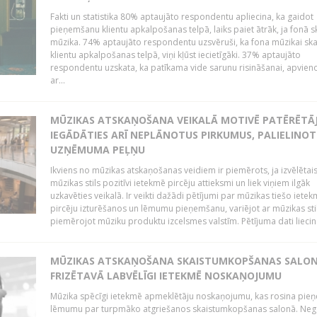
Fakti un statistika 80% aptaujāto respondentu apliecina, ka gaidot
pieņemšanu klientu apkalpošanas telpā, laiks paiet ātrāk, ja fonā s
mūzika. 74% aptaujāto respondentu uzsvēruši, ka fona mūzikai sk
klientu apkalpošanas telpā, viņi kļūst iecietīgāki. 37% aptaujāto
respondentu uzskata, ka patīkama vide sarunu risināšanai, apvie
ar...
MŪZIKAS ATSKAŅOŠANA VEIKALĀ MOTIVĒ PATĒRĒTĀ
IEGĀDĀTIES ARĪ NEPLĀNOTUS PIRKUMUS, PALIELINOT
UZŅĒMUMA PEĻŅU
Ikviens no mūzikas atskaņošanas veidiem ir piemērots, ja izvēlētai
mūzikas stils pozitīvi ietekmē pircēju attieksmi un liek viņiem ilgāk
uzkavēties veikalā. Ir veikti dažādi pētījumi par mūzikas tiešo ietek
pircēju izturēšanos un lēmumu pieņemšanu, variējot ar mūzikas sti
piemērojot mūziku produktu izcelsmes valstīm. Pētījuma dati liecina
MŪZIKAS ATSKAŅOŠANA SKAISTUMKOPŠANAS SALO
FRIZĒTAVĀ LABVĒLĪGI IETEKMĒ NOSKAŅOJUMU
Mūzika spēcīgi ietekmē apmeklētāju noskaņojumu, kas rosina pie
lēmumu par turpmāko atgriešanos skaistumkopšanas salonā. Neg