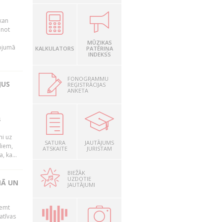
kan
anot
MŪZIKAS
nojumā
KALKULATORS
PATĒRIŅA
INDEKSS
FONOGRAMMU
JUS
REĢISTRĀCIJAS
ANKETA
s
mi uz
SATURA
JAUTĀJUMS
liem,
ATSKAITE
JURISTAM
, ka...
BIEŽĀK
UZDOTIE
NĀ UN
JAUTĀJUMI
ņemt
atīvas