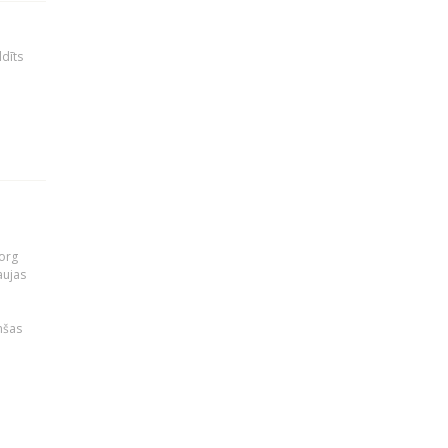
ldīts
org
aujas
i
nšas