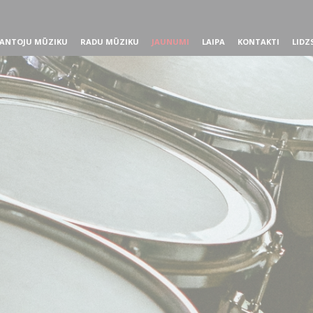
ANTOJU MŪZIKU
RADU MŪZIKU
JAUNUMI
LAIPA
KONTAKTI
LIDZ