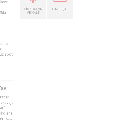
lientu
LĪDZSKAŅA
GALERIJAS
īkla
VEIKALS
ēmuma
a
 uzlabot
ĪGA
rēt ar
 aktīvajā
arī
 ikdienā
r, ka...