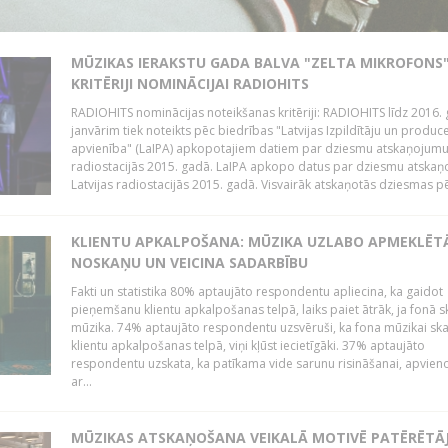
MŪZIKAS IERAKSTU GADA BALVA "ZELTA MIKROFONS"
KRITĒRIJI NOMINĀCIJAI RADIOHITS
RADIOHITS nominācijas noteikšanas kritēriji: RADIOHITS līdz 2016. 
janvārim tiek noteikts pēc biedrības "Latvijas Izpildītāju un produc
apvienība" (LaIPA) apkopotajiem datiem par dziesmu atskaņojumu 
radiostacijās 2015. gadā. LaIPA apkopo datus par dziesmu atska
Latvijas radiostacijās 2015. gadā. Visvairāk atskaņotās dziesmas pēc
KLIENTU APKALPOŠANA: MŪZIKA UZLABO APMEKLĒT
NOSKAŅU UN VEICINA SADARBĪBU
Fakti un statistika 80% aptaujāto respondentu apliecina, ka gaidot
pieņemšanu klientu apkalpošanas telpā, laiks paiet ātrāk, ja fonā s
mūzika. 74% aptaujāto respondentu uzsvēruši, ka fona mūzikai sk
klientu apkalpošanas telpā, viņi kļūst iecietīgāki. 37% aptaujāto
respondentu uzskata, ka patīkama vide sarunu risināšanai, apvie
ar...
MŪZIKAS ATSKAŅOŠANA VEIKALĀ MOTIVĒ PATĒRĒTĀ