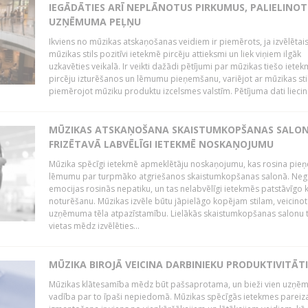
IEGĀDĀTIES ARĪ NEPLĀNOTUS PIRKUMUS, PALIELINOT
UZŅĒMUMA PEĻŅU
Ikviens no mūzikas atskaņošanas veidiem ir piemērots, ja izvēlētai
mūzikas stils pozitīvi ietekmē pircēju attieksmi un liek viņiem ilgāk
uzkavēties veikalā. Ir veikti dažādi pētījumi par mūzikas tiešo ietek
pircēju izturēšanos un lēmumu pieņemšanu, variējot ar mūzikas sti
piemērojot mūziku produktu izcelsmes valstīm. Pētījuma dati liecina
MŪZIKAS ATSKAŅOŠANA SKAISTUMKOPŠANAS SALO
FRIZĒTAVĀ LABVĒLĪGI IETEKMĒ NOSKAŅOJUMU
Mūzika spēcīgi ietekmē apmeklētāju noskaņojumu, kas rosina pie
lēmumu par turpmāko atgriešanos skaistumkopšanas salonā. Neg
emocijas rosinās nepatiku, un tas nelabvēlīgi ietekmēs patstāvīgo k
noturēšanu. Mūzikas izvēle būtu jāpielāgo kopējam stilam, veicinot
uzņēmuma tēla atpazīstamību. Lielākās skaistumkopšanas salonu t
vietas mēdz izvēlēties...
MŪZIKA BIROJĀ VEICINA DARBINIEKU PRODUKTIVITĀTI
Mūzikas klātesamība mēdz būt pašsaprotama, un bieži vien uzņ
vadība par to īpaši nepiedomā. Mūzikas spēcīgās ietekmes pareiz