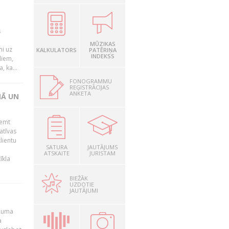
s
MŪZIKAS
mi uz
KALKULATORS
PATĒRIŅA
INDEKSS
liem,
, ka...
FONOGRAMMU
REĢISTRĀCIJAS
ANKETA
NĀ UN
ņemt
atīvas
lientu
SATURA
JAUTĀJUMS
ATSKAITE
JURISTAM
īkla
BIEŽĀK
UZDOTIE
JAUTĀJUMI
ēmuma
a