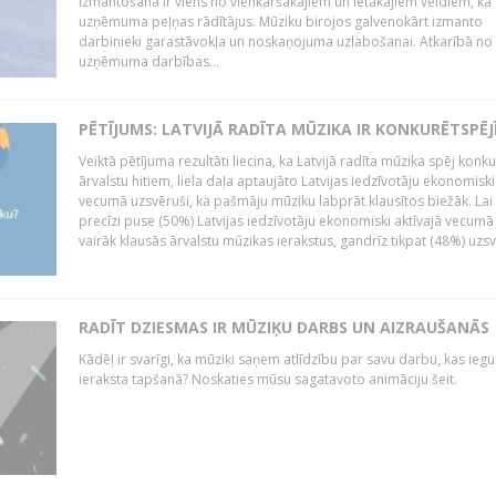
izmantošana ir viens no vienkāršākajiem un lētākajiem veidiem, kā
uzņēmuma peļņas rādītājus. Mūziku birojos galvenokārt izmanto
darbinieki garastāvokļa un noskaņojuma uzlabošanai. Atkarībā no
uzņēmuma darbības...
PĒTĪJUMS: LATVIJĀ RADĪTA MŪZIKA IR KONKURĒTSPĒJ
Veiktā pētījuma rezultāti liecina, ka Latvijā radīta mūzika spēj konku
ārvalstu hitiem, liela daļa aptaujāto Latvijas iedzīvotāju ekonomiski
vecumā uzsvēruši, ka pašmāju mūziku labprāt klausītos biežāk. Lai 
precīzi puse (50%) Latvijas iedzīvotāju ekonomiski aktīvajā vecumā
vairāk klausās ārvalstu mūzikas ierakstus, gandrīz tikpat (48%) uzsve
RADĪT DZIESMAS IR MŪZIĶU DARBS UN AIZRAUŠANĀS
Kādēļ ir svarīgi, ka mūziķi saņem atlīdzību par savu darbu, kas iegu
ieraksta tapšanā? Noskaties mūsu sagatavoto animāciju šeit.