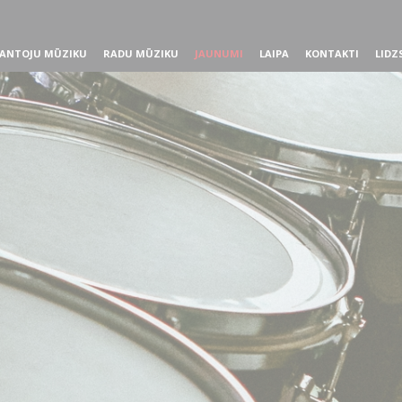
ANTOJU MŪZIKU
RADU MŪZIKU
JAUNUMI
LAIPA
KONTAKTI
LIDZ