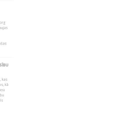
org
aujas
i
nšas
SĪBU
, kas
os, kā
kaņu
ību
ēs