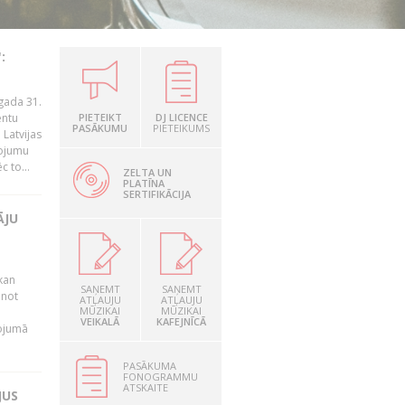
:
gada 31.
entu
PIETEIKT
DJ LICENCE
PASĀKUMU
PIETEIKUMS
Latvijas
ņojumu
 to...
ZELTA UN
PLATĪNA
SERTIFIKĀCIJA
ĀJU
kan
SAŅEMT
SAŅEMT
anot
ATĻAUJU
ATĻAUJU
MŪZIKAI
MŪZIKAI
VEIKALĀ
KAFEJNĪCĀ
nojumā
PASĀKUMA
FONOGRAMMU
ATSKAITE
JUS