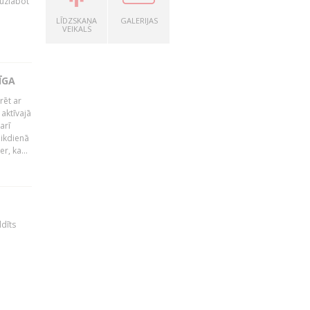
 uzlabot
LĪDZSKAŅA
GALERIJAS
VEIKALS
ĪGA
rēt ar
 aktīvajā
arī
 ikdienā
r, ka...
ldīts