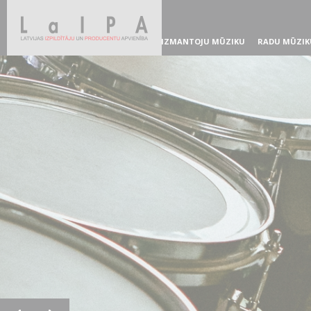
IZMANTOJU MŪZIKU
RADU MŪZIK