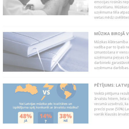
emocijas rosinās nepa
noturēšanu. Mūzikas i
uzņēmuma tēla atpazī
vietas mēdz izvēlēties
MŪZIKA BIROJĀ V
Mūzikas klātesamība
vadība par to īpaši 
izmantošana ir viens 
uzņēmuma peļņas rādī
darbinieki garastāvo
uzņēmuma darbības..
PĒTĪJUMS: LATVI
Veiktā pētījuma rezult
ārvalstu hitiem, liela
vecumā uzsvēruši, ka 
precīzi puse (50%) La
vairāk klausās ārvalst