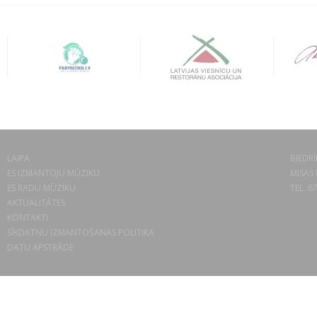
LAIPA
BIEDRĪ
ES IZMANTOJU MŪZIKU
MISAS 
ES RADU MŪZIKU
TEL. 6
AKTUALITĀTES
KONTAKTI
SĪKDATŅU IZMANTOŠANAS POLITIKA
DATU APSTRĀDE