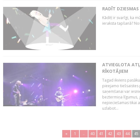
RADĪT DZIESMAS
Kādēļ ir svarīgi, ka m
ieraksta tapšanā? No
ATVIEGLOTA AT
RĪKOTĀJIEM
Tagad ikviens pasāku
pieejamo tiešsaistes
saņemšanai var iesnie
beztermiņa līgumus, g
nepieciešamas tikai 
uzlabot...
«
1
..
40
41
42
43
44
45