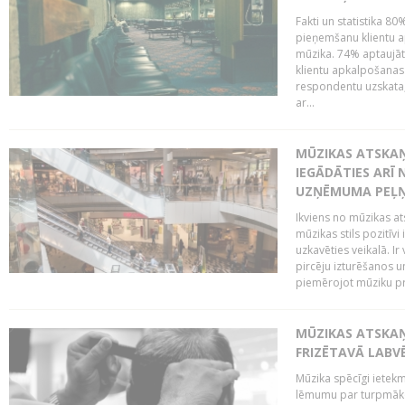
Fakti un statistika 8
pieņemšanu klientu ap
mūzika. 74% aptaujāt
klientu apkalpošanas t
respondentu uzskata,
ar...
MŪZIKAS ATSKAŅ
IEGĀDĀTIES ARĪ
UZŅĒMUMA PEĻ
Ikviens no mūzikas at
mūzikas stils pozitīvi
uzkavēties veikalā. Ir
pircēju izturēšanos u
piemērojot mūziku pro
MŪZIKAS ATSKA
FRIZĒTAVĀ LABV
Mūzika spēcīgi ietek
lēmumu par turpmāko