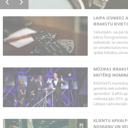
LAIPA IZSNIEDZ 
IERAKSTU IEVIE
Televīzijām, vai pie 
katras fonogrammas i
individuāli, lai vie
un izmantošanas nosa
spēkā būtiskas izmaiņ
MŪZIKAS IERAKS
KRITĒRIJI NOMIN
RADIOHITS nominācijas
janvārim tiek noteikts
apvienība" (LaIPA) a
radiostacijās 2015. 
Latvijas radiostacijā
KLIENTU APKALP
NOSKAŅU UN VEI