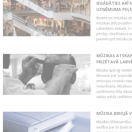
IEGĀDĀTIES ARĪ
UZŅĒMUMA PEĻ
Ikviens no mūzikas at
mūzikas stils pozitīvi
uzkavēties veikalā. Ir
pircēju izturēšanos u
piemērojot mūziku pro
MŪZIKAS ATSKA
FRIZĒTAVĀ LABV
Mūzika spēcīgi ietek
lēmumu par turpmāko
emocijas rosinās nepa
noturēšanu. Mūzikas i
uzņēmuma tēla atpazī
vietas mēdz izvēlēties
MŪZIKA BIROJĀ V
Mūzikas klātesamība
vadība par to īpaši 