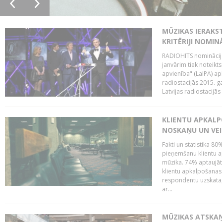
MŪZIKAS IERAKS
KRITĒRIJI NOMIN
RADIOHITS nominācijas
janvārim tiek noteikts
apvienība" (LaIPA) a
radiostacijās 2015. 
Latvijas radiostacijā
KLIENTU APKALP
NOSKAŅU UN VEI
Fakti un statistika 8
pieņemšanu klientu ap
mūzika. 74% aptaujāt
klientu apkalpošanas t
respondentu uzskata,
ar...
MŪZIKAS ATSKAŅ