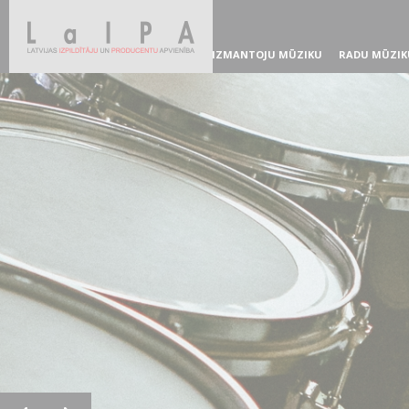
IZMANTOJU MŪZIKU
RADU MŪZIK