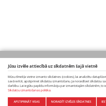
Jūsu izvēle attiecībā uz sīkdatnēm šajā vietnē
Mūsu tīmekļa vietne izmanto sīkdatnes (cookies), lai analizētu datuplūsm
savā ierīcē, apstipriniet sīkdatņu izmantošanu. Ja noraidīsiet sīkdatņu 
darbību. Lai iegūtu papildu informāciju par izmantotajām sīkdatnēm, to 
Sīkdatņu izmantošanas politika
.
APSTIPRINĀT VISAS
NORAIDĪT IZVĒLES SĪKDATNES
IES