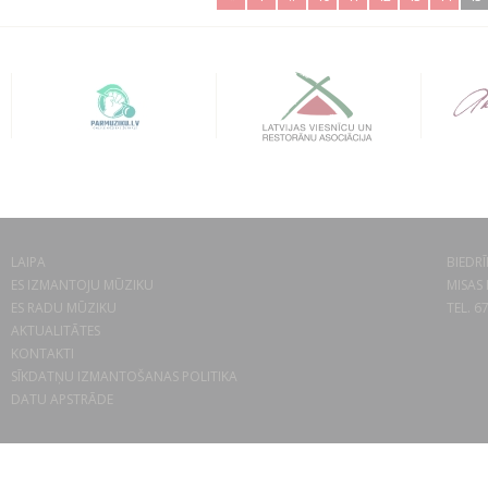
LAIPA
BIEDRĪ
ES IZMANTOJU MŪZIKU
MISAS 
ES RADU MŪZIKU
TEL. 6
AKTUALITĀTES
KONTAKTI
SĪKDATŅU IZMANTOŠANAS POLITIKA
DATU APSTRĀDE