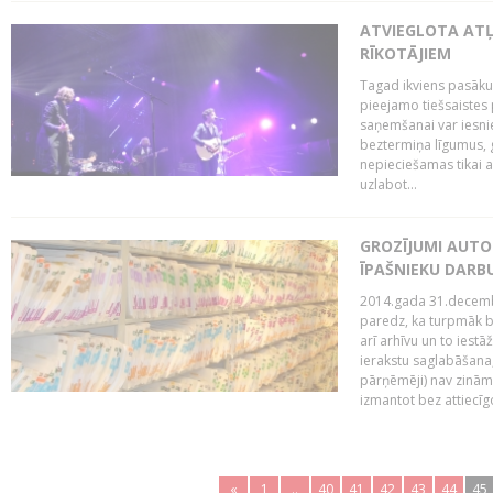
ATVIEGLOTA AT
RĪKOTĀJIEM
Tagad ikviens pasāku
pieejamo tiešsaistes
saņemšanai var iesnie
beztermiņa līgumus, g
nepieciešamas tikai 
uzlabot...
GROZĪJUMI AUTO
ĪPAŠNIEKU DAR
2014.gada 31.decembr
paredz, ka turpmāk bi
arī arhīvu un to iestā
ierakstu saglabāšana,
pārņēmēji) nav zināmi
izmantot bez attiecīgo
«
1
..
40
41
42
43
44
45