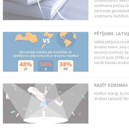
izmantošana ir viens 
uzņēmuma peļņas rādī
darbinieki garastāvo
uzņēmuma darbības..
PĒTĪJUMS: LATVI
Veiktā pētījuma rezult
ārvalstu hitiem, liela
vecumā uzsvēruši, ka 
precīzi puse (50%) La
vairāk klausās ārvalst
RADĪT DZIESMAS
Kādēļ ir svarīgi, ka m
ieraksta tapšanā? No