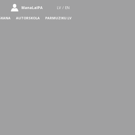
ManaLaIPA
LV
/
EN
SKANA
AUTORSKOLA
PARMUZIKU.LV