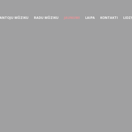
ANTOJU MŪZIKU
RADU MŪZIKU
JAUNUMI
LAIPA
KONTAKTI
LIDZ