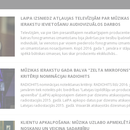
LAIPA IZSNIEDZ ATĻAUJAS TELEVĪZIJĀM PAR MŪZIKAS
IERAKSTU IEVIETOŠANU AUDIOVIZUĀLOS DARBOS
Televīzijām, vai pie tām piesaistītajiem neatkarīgajiem producenti
katras fonogrammas izmantošanu bija jāvēršas pie tiesību īpašni
individuāli, lai vienotos par viņiem piederošo fonogrammu izman
un izmantošanas nosacījumiem. Kopš 2016. gada 1. janvāra ir stāj
spēkā būtiskas izmaiņas, kas skar producentu ekskluzīvās...
MŪZIKAS IERAKSTU GADA BALVA "ZELTA MIKROFONS"
KRITĒRIJI NOMINĀCIJAI RADIOHITS
RADIOHITS nominācijas noteikšanas kritēriji: RADIOHITS līdz 2016. 
janvārim tiek noteikts pēc biedrības "Latvijas Izpildītāju un produc
apvienība" (LaIPA) apkopotajiem datiem par dziesmu atskaņojumu 
radiostacijās 2015. gadā. LaIPA apkopo datus par dziesmu atska
Latvijas radiostacijās 2015. gadā. Visvairāk atskaņotās dziesmas pēc
KLIENTU APKALPOŠANA: MŪZIKA UZLABO APMEKLĒT
NOSKAŅU UN VEICINA SADARBĪBU