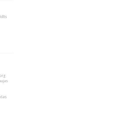
ldīts
org
aujas
i
nšas