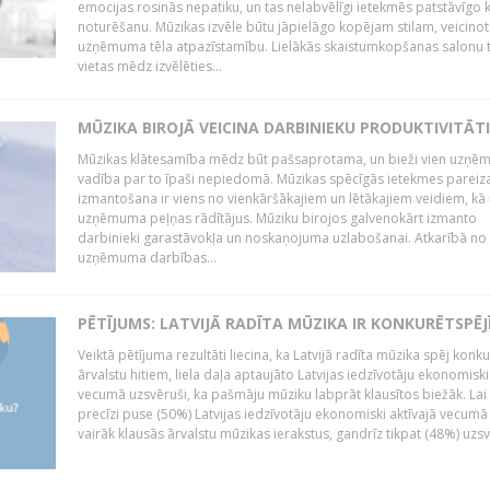
emocijas rosinās nepatiku, un tas nelabvēlīgi ietekmēs patstāvīgo k
noturēšanu. Mūzikas izvēle būtu jāpielāgo kopējam stilam, veicinot
uzņēmuma tēla atpazīstamību. Lielākās skaistumkopšanas salonu t
vietas mēdz izvēlēties...
MŪZIKA BIROJĀ VEICINA DARBINIEKU PRODUKTIVITĀTI
Mūzikas klātesamība mēdz būt pašsaprotama, un bieži vien uzņ
vadība par to īpaši nepiedomā. Mūzikas spēcīgās ietekmes pareiz
izmantošana ir viens no vienkāršākajiem un lētākajiem veidiem, kā
uzņēmuma peļņas rādītājus. Mūziku birojos galvenokārt izmanto
darbinieki garastāvokļa un noskaņojuma uzlabošanai. Atkarībā no
uzņēmuma darbības...
PĒTĪJUMS: LATVIJĀ RADĪTA MŪZIKA IR KONKURĒTSPĒJ
Veiktā pētījuma rezultāti liecina, ka Latvijā radīta mūzika spēj konku
ārvalstu hitiem, liela daļa aptaujāto Latvijas iedzīvotāju ekonomiski
vecumā uzsvēruši, ka pašmāju mūziku labprāt klausītos biežāk. Lai 
precīzi puse (50%) Latvijas iedzīvotāju ekonomiski aktīvajā vecumā
vairāk klausās ārvalstu mūzikas ierakstus, gandrīz tikpat (48%) uzsve