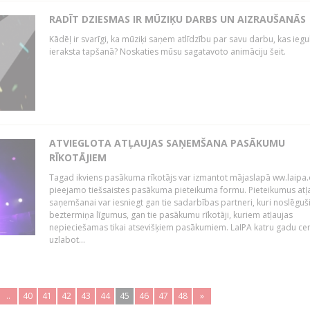
RADĪT DZIESMAS IR MŪZIĶU DARBS UN AIZRAUŠANĀS
Kādēļ ir svarīgi, ka mūziķi saņem atlīdzību par savu darbu, kas iegu
ieraksta tapšanā? Noskaties mūsu sagatavoto animāciju šeit.
ATVIEGLOTA ATĻAUJAS SAŅEMŠANA PASĀKUMU
RĪKOTĀJIEM
Tagad ikviens pasākuma rīkotājs var izmantot mājaslapā ww.laipa.
pieejamo tiešsaistes pasākuma pieteikuma formu. Pieteikumus atļ
saņemšanai var iesniegt gan tie sadarbības partneri, kuri noslēguš
beztermiņa līgumus, gan tie pasākumu rīkotāji, kuriem atļaujas
nepieciešamas tikai atsevišķiem pasākumiem. LaIPA katru gadu ce
uzlabot...
..
40
41
42
43
44
45
46
47
48
»