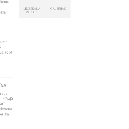
lientu
LĪDZSKAŅA
GALERIJAS
īkla
VEIKALS
ēmuma
a
 uzlabot
ĪGA
rēt ar
 aktīvajā
arī
 ikdienā
r, ka...