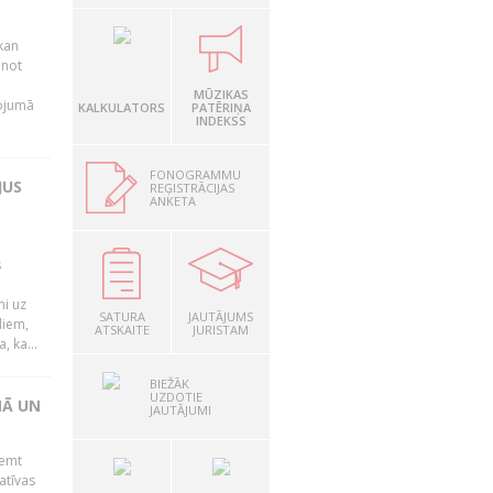
kan
anot
MŪZIKAS
nojumā
KALKULATORS
PATĒRIŅA
INDEKSS
FONOGRAMMU
JUS
REĢISTRĀCIJAS
ANKETA
s
mi uz
SATURA
JAUTĀJUMS
liem,
ATSKAITE
JURISTAM
, ka...
BIEŽĀK
UZDOTIE
NĀ UN
JAUTĀJUMI
ņemt
atīvas