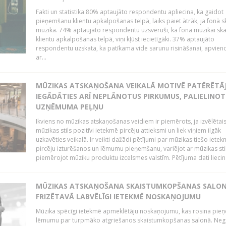
Fakti un statistika 80% aptaujāto respondentu apliecina, ka gaidot
pieņemšanu klientu apkalpošanas telpā, laiks paiet ātrāk, ja fonā s
mūzika. 74% aptaujāto respondentu uzsvēruši, ka fona mūzikai sk
klientu apkalpošanas telpā, viņi kļūst iecietīgāki. 37% aptaujāto
respondentu uzskata, ka patīkama vide sarunu risināšanai, apvie
ar...
MŪZIKAS ATSKAŅOŠANA VEIKALĀ MOTIVĒ PATĒRĒTĀ
IEGĀDĀTIES ARĪ NEPLĀNOTUS PIRKUMUS, PALIELINOT
UZŅĒMUMA PEĻŅU
Ikviens no mūzikas atskaņošanas veidiem ir piemērots, ja izvēlētai
mūzikas stils pozitīvi ietekmē pircēju attieksmi un liek viņiem ilgāk
uzkavēties veikalā. Ir veikti dažādi pētījumi par mūzikas tiešo ietek
pircēju izturēšanos un lēmumu pieņemšanu, variējot ar mūzikas sti
piemērojot mūziku produktu izcelsmes valstīm. Pētījuma dati liecina
MŪZIKAS ATSKAŅOŠANA SKAISTUMKOPŠANAS SALO
FRIZĒTAVĀ LABVĒLĪGI IETEKMĒ NOSKAŅOJUMU
Mūzika spēcīgi ietekmē apmeklētāju noskaņojumu, kas rosina pie
lēmumu par turpmāko atgriešanos skaistumkopšanas salonā. Neg