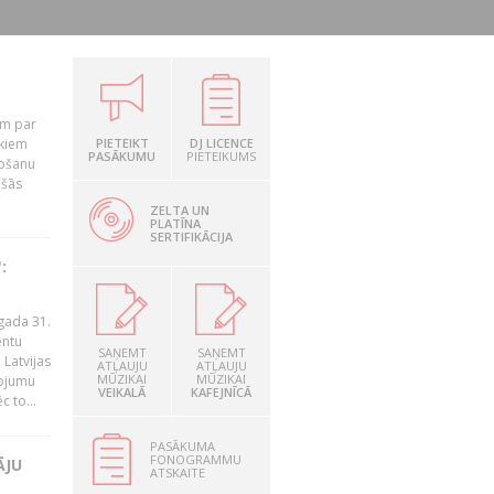
em par
ekiem
PIETEIKT
DJ LICENCE
PASĀKUMU
PIETEIKUMS
tošanu
ušās
ZELTA UN
PLATĪNA
SERTIFIKĀCIJA
:
gada 31.
entu
SAŅEMT
SAŅEMT
Latvijas
ATĻAUJU
ATĻAUJU
MŪZIKAI
MŪZIKAI
ņojumu
VEIKALĀ
KAFEJNĪCĀ
 to...
PASĀKUMA
FONOGRAMMU
ĀJU
ATSKAITE