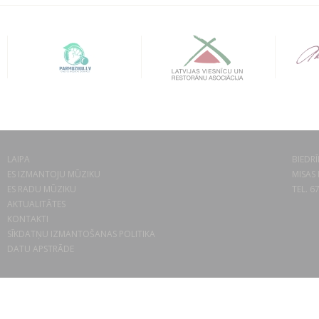
LAIPA
BIEDRĪ
ES IZMANTOJU MŪZIKU
MISAS 
ES RADU MŪZIKU
TEL. 6
AKTUALITĀTES
KONTAKTI
SĪKDATŅU IZMANTOŠANAS POLITIKA
DATU APSTRĀDE