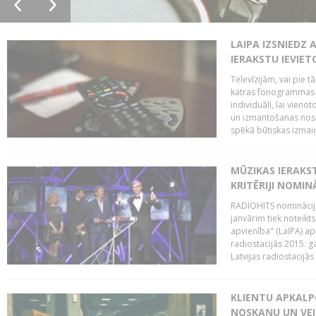
LAIPA IZSNIEDZ 
IERAKSTU IEVIE
Televīzijām, vai pie 
katras fonogrammas i
individuāli, lai vie
un izmantošanas nosa
spēkā būtiskas izmaiņ
MŪZIKAS IERAKS
KRITĒRIJI NOMIN
RADIOHITS nominācijas
janvārim tiek noteikts
apvienība" (LaIPA) a
radiostacijās 2015. 
Latvijas radiostacijā
KLIENTU APKALP
NOSKAŅU UN VEI