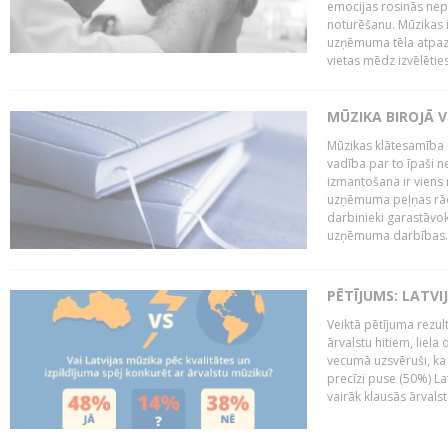
emocijas rosinās nepa
noturēšanu. Mūzikas i
uzņēmuma tēla atpazī
vietas mēdz izvēlēties
MŪZIKA BIROJĀ V
Mūzikas klātesamība
vadība par to īpaši 
izmantošana ir viens 
uzņēmuma peļņas rādī
darbinieki garastāvo
uzņēmuma darbības..
PĒTĪJUMS: LATVI
Veiktā pētījuma rezult
ārvalstu hitiem, liela
vecumā uzsvēruši, ka 
precīzi puse (50%) La
vairāk klausās ārvalst