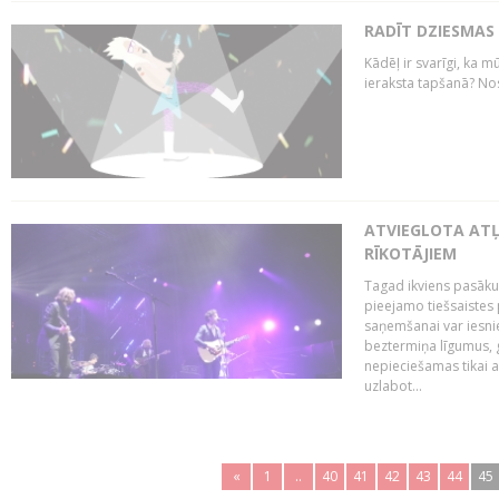
RADĪT DZIESMAS
Kādēļ ir svarīgi, ka m
ieraksta tapšanā? No
ATVIEGLOTA AT
RĪKOTĀJIEM
Tagad ikviens pasāku
pieejamo tiešsaistes
saņemšanai var iesnie
beztermiņa līgumus, g
nepieciešamas tikai 
uzlabot...
«
1
..
40
41
42
43
44
45