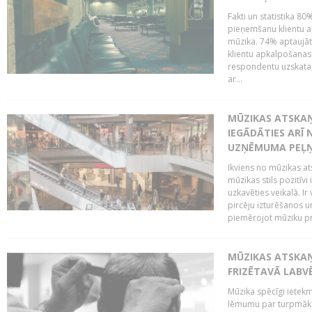
Fakti un statistika 8
pieņemšanu klientu ap
mūzika. 74% aptaujāt
klientu apkalpošanas t
respondentu uzskata,
ar...
MŪZIKAS ATSKAŅ
IEGĀDĀTIES ARĪ
UZŅĒMUMA PEĻ
Ikviens no mūzikas at
mūzikas stils pozitīvi
uzkavēties veikalā. Ir
pircēju izturēšanos u
piemērojot mūziku pro
MŪZIKAS ATSKA
FRIZĒTAVĀ LABV
Mūzika spēcīgi ietek
lēmumu par turpmāko