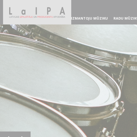
IZMANTOJU MŪZIKU
RADU MŪZIK