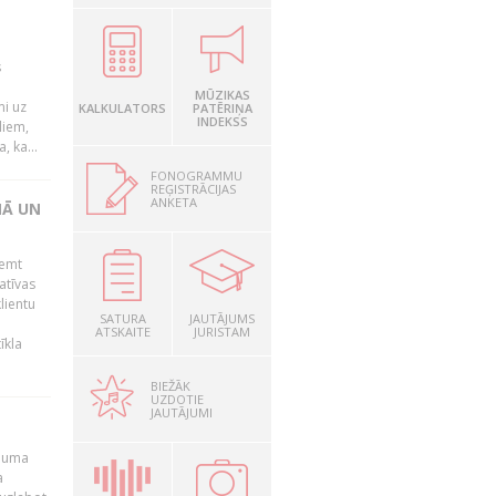
s
MŪZIKAS
mi uz
KALKULATORS
PATĒRIŅA
INDEKSS
liem,
, ka...
FONOGRAMMU
REĢISTRĀCIJAS
ANKETA
NĀ UN
ņemt
atīvas
lientu
SATURA
JAUTĀJUMS
ATSKAITE
JURISTAM
īkla
BIEŽĀK
UZDOTIE
JAUTĀJUMI
ēmuma
a