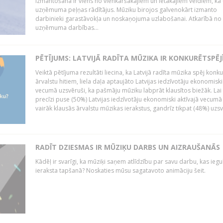
izmantošana ir viens no vienkāršākajiem un lētākajiem veidiem, kā
uzņēmuma peļņas rādītājus. Mūziku birojos galvenokārt izmanto
darbinieki garastāvokļa un noskaņojuma uzlabošanai. Atkarībā no
uzņēmuma darbības...
PĒTĪJUMS: LATVIJĀ RADĪTA MŪZIKA IR KONKURĒTSPĒJ
Veiktā pētījuma rezultāti liecina, ka Latvijā radīta mūzika spēj konku
ārvalstu hitiem, liela daļa aptaujāto Latvijas iedzīvotāju ekonomiski
vecumā uzsvēruši, ka pašmāju mūziku labprāt klausītos biežāk. Lai 
precīzi puse (50%) Latvijas iedzīvotāju ekonomiski aktīvajā vecumā
vairāk klausās ārvalstu mūzikas ierakstus, gandrīz tikpat (48%) uzsve
RADĪT DZIESMAS IR MŪZIĶU DARBS UN AIZRAUŠANĀS
Kādēļ ir svarīgi, ka mūziķi saņem atlīdzību par savu darbu, kas iegu
ieraksta tapšanā? Noskaties mūsu sagatavoto animāciju šeit.