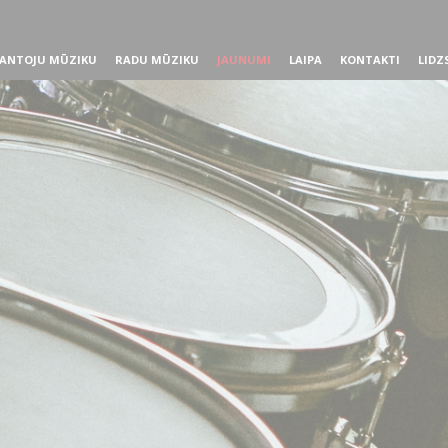
ANTOJU MŪZIKU
RADU MŪZIKU
JAUNUMI
LAIPA
KONTAKTI
LIDZ