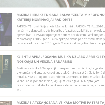
MŪZIKAS IERAKSTU GADA BALVA "ZELTA MIKROFONS"
KRITĒRIJI NOMINĀCIJAI RADIOHITS
RADIOHITS nominācijas noteikšanas kritēriji: RADIOHITS līdz 2016. 
janvārim tiek noteikts pēc biedrības "Latvijas Izpildītāju un produc
apvienība" (LaIPA) apkopotajiem datiem par dziesmu atskaņojumu 
radiostacijās 2015. gadā. LaIPA apkopo datus par dziesmu atska
Latvijas radiostacijās 2015. gadā. Visvairāk atskaņotās dziesmas pēc
KLIENTU APKALPOŠANA: MŪZIKA UZLABO APMEKLĒT
NOSKAŅU UN VEICINA SADARBĪBU
Fakti un statistika 80% aptaujāto respondentu apliecina, ka gaidot
pieņemšanu klientu apkalpošanas telpā, laiks paiet ātrāk, ja fonā s
mūzika. 74% aptaujāto respondentu uzsvēruši, ka fona mūzikai sk
klientu apkalpošanas telpā, viņi kļūst iecietīgāki. 37% aptaujāto
respondentu uzskata, ka patīkama vide sarunu risināšanai, apvie
ar...
MŪZIKAS ATSKAŅOŠANA VEIKALĀ MOTIVĒ PATĒRĒTĀ