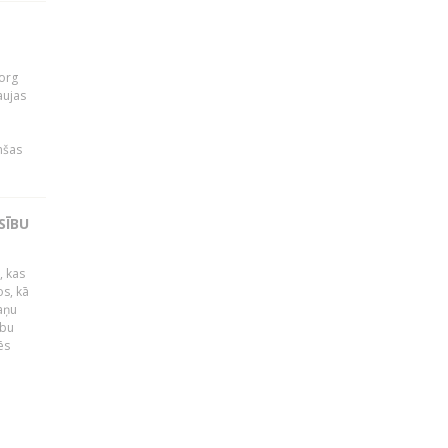
org
aujas
i
nšas
SĪBU
, kas
os, kā
kaņu
ību
ēs