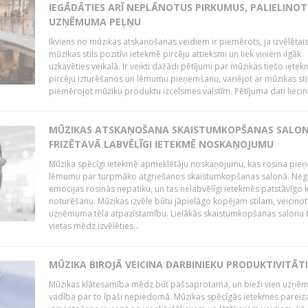
IEGĀDĀTIES ARĪ NEPLĀNOTUS PIRKUMUS, PALIELINOT
UZŅĒMUMA PEĻŅU
Ikviens no mūzikas atskaņošanas veidiem ir piemērots, ja izvēlētai
mūzikas stils pozitīvi ietekmē pircēju attieksmi un liek viņiem ilgāk
uzkavēties veikalā. Ir veikti dažādi pētījumi par mūzikas tiešo ietek
pircēju izturēšanos un lēmumu pieņemšanu, variējot ar mūzikas sti
piemērojot mūziku produktu izcelsmes valstīm. Pētījuma dati liecina
MŪZIKAS ATSKAŅOŠANA SKAISTUMKOPŠANAS SALO
FRIZĒTAVĀ LABVĒLĪGI IETEKMĒ NOSKAŅOJUMU
Mūzika spēcīgi ietekmē apmeklētāju noskaņojumu, kas rosina pie
lēmumu par turpmāko atgriešanos skaistumkopšanas salonā. Neg
emocijas rosinās nepatiku, un tas nelabvēlīgi ietekmēs patstāvīgo k
noturēšanu. Mūzikas izvēle būtu jāpielāgo kopējam stilam, veicinot
uzņēmuma tēla atpazīstamību. Lielākās skaistumkopšanas salonu t
vietas mēdz izvēlēties...
MŪZIKA BIROJĀ VEICINA DARBINIEKU PRODUKTIVITĀTI
Mūzikas klātesamība mēdz būt pašsaprotama, un bieži vien uzņ
vadība par to īpaši nepiedomā. Mūzikas spēcīgās ietekmes pareiz