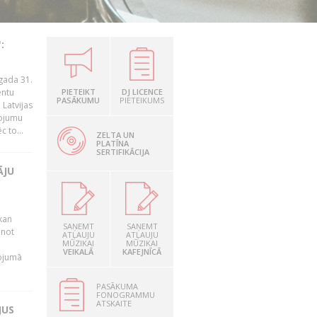
:
gada 31.
entu
PIETEIKT
DJ LICENCE
PASĀKUMU
PIETEIKUMS
Latvijas
ņojumu
 to...
ZELTA UN
PLATĪNA
SERTIFIKĀCIJA
ĀJU
kan
SAŅEMT
SAŅEMT
anot
ATĻAUJU
ATĻAUJU
MŪZIKAI
MŪZIKAI
VEIKALĀ
KAFEJNĪCĀ
nojumā
PASĀKUMA
FONOGRAMMU
ATSKAITE
JUS