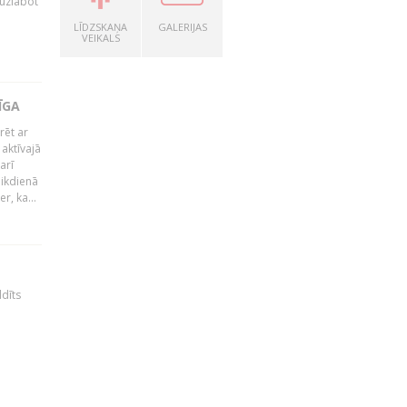
 uzlabot
LĪDZSKAŅA
GALERIJAS
VEIKALS
ĪGA
rēt ar
 aktīvajā
arī
 ikdienā
r, ka...
ldīts