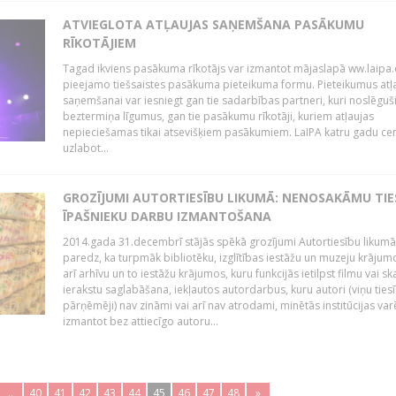
ATVIEGLOTA ATĻAUJAS SAŅEMŠANA PASĀKUMU
RĪKOTĀJIEM
Tagad ikviens pasākuma rīkotājs var izmantot mājaslapā ww.laipa.
pieejamo tiešsaistes pasākuma pieteikuma formu. Pieteikumus atļ
saņemšanai var iesniegt gan tie sadarbības partneri, kuri noslēguš
beztermiņa līgumus, gan tie pasākumu rīkotāji, kuriem atļaujas
nepieciešamas tikai atsevišķiem pasākumiem. LaIPA katru gadu ce
uzlabot...
GROZĪJUMI AUTORTIESĪBU LIKUMĀ: NENOSAKĀMU TIE
ĪPAŠNIEKU DARBU IZMANTOŠANA
2014.gada 31.decembrī stājās spēkā grozījumi Autortiesību likumā
paredz, ka turpmāk bibliotēku, izglītības iestāžu un muzeju krājum
arī arhīvu un to iestāžu krājumos, kuru funkcijās ietilpst filmu vai s
ierakstu saglabāšana, iekļautos autordarbus, kuru autori (viņu ties
pārņēmēji) nav zināmi vai arī nav atrodami, minētās institūcijas var
izmantot bez attiecīgo autoru...
..
40
41
42
43
44
45
46
47
48
»