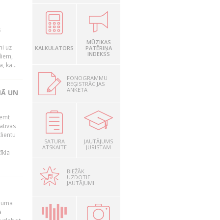
s
MŪZIKAS
mi uz
KALKULATORS
PATĒRIŅA
INDEKSS
liem,
, ka...
FONOGRAMMU
REĢISTRĀCIJAS
ANKETA
NĀ UN
ņemt
atīvas
lientu
SATURA
JAUTĀJUMS
ATSKAITE
JURISTAM
īkla
BIEŽĀK
UZDOTIE
JAUTĀJUMI
ēmuma
a