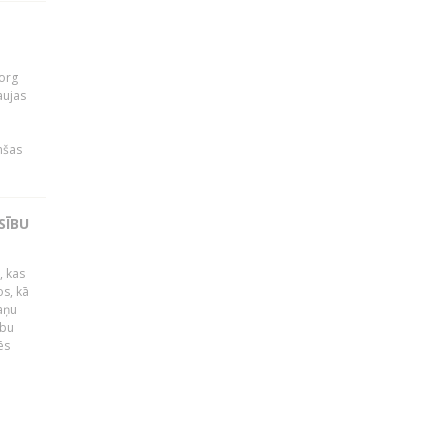
org
aujas
i
nšas
SĪBU
, kas
os, kā
kaņu
ību
ēs