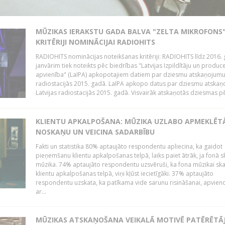
MŪZIKAS IERAKSTU GADA BALVA "ZELTA MIKROFONS"
KRITĒRIJI NOMINĀCIJAI RADIOHITS
RADIOHITS nominācijas noteikšanas kritēriji: RADIOHITS līdz 2016. 
janvārim tiek noteikts pēc biedrības "Latvijas Izpildītāju un produc
apvienība" (LaIPA) apkopotajiem datiem par dziesmu atskaņojumu 
radiostacijās 2015. gadā. LaIPA apkopo datus par dziesmu atska
Latvijas radiostacijās 2015. gadā. Visvairāk atskaņotās dziesmas pēc
KLIENTU APKALPOŠANA: MŪZIKA UZLABO APMEKLĒT
NOSKAŅU UN VEICINA SADARBĪBU
Fakti un statistika 80% aptaujāto respondentu apliecina, ka gaidot
pieņemšanu klientu apkalpošanas telpā, laiks paiet ātrāk, ja fonā s
mūzika. 74% aptaujāto respondentu uzsvēruši, ka fona mūzikai sk
klientu apkalpošanas telpā, viņi kļūst iecietīgāki. 37% aptaujāto
respondentu uzskata, ka patīkama vide sarunu risināšanai, apvie
ar...
MŪZIKAS ATSKAŅOŠANA VEIKALĀ MOTIVĒ PATĒRĒTĀ