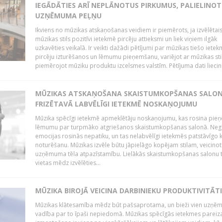
IEGĀDĀTIES ARĪ NEPLĀNOTUS PIRKUMUS, PALIELINOT
UZŅĒMUMA PEĻŅU
Ikviens no mūzikas atskaņošanas veidiem ir piemērots, ja izvēlētai
mūzikas stils pozitīvi ietekmē pircēju attieksmi un liek viņiem ilgāk
uzkavēties veikalā. Ir veikti dažādi pētījumi par mūzikas tiešo ietek
pircēju izturēšanos un lēmumu pieņemšanu, variējot ar mūzikas sti
piemērojot mūziku produktu izcelsmes valstīm. Pētījuma dati liecina
MŪZIKAS ATSKAŅOŠANA SKAISTUMKOPŠANAS SALO
FRIZĒTAVĀ LABVĒLĪGI IETEKMĒ NOSKAŅOJUMU
Mūzika spēcīgi ietekmē apmeklētāju noskaņojumu, kas rosina pie
lēmumu par turpmāko atgriešanos skaistumkopšanas salonā. Neg
emocijas rosinās nepatiku, un tas nelabvēlīgi ietekmēs patstāvīgo k
noturēšanu. Mūzikas izvēle būtu jāpielāgo kopējam stilam, veicinot
uzņēmuma tēla atpazīstamību. Lielākās skaistumkopšanas salonu t
vietas mēdz izvēlēties...
MŪZIKA BIROJĀ VEICINA DARBINIEKU PRODUKTIVITĀTI
Mūzikas klātesamība mēdz būt pašsaprotama, un bieži vien uzņ
vadība par to īpaši nepiedomā. Mūzikas spēcīgās ietekmes pareiz