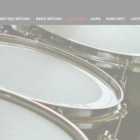
ANTOJU MŪZIKU
RADU MŪZIKU
JAUNUMI
LAIPA
KONTAKTI
LIDZ