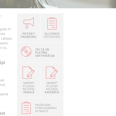
:
gada 31.
entu
PIETEIKT
DJ LICENCE
PASĀKUMU
PIETEIKUMS
Latvijas
ņojumu
 to...
ZELTA UN
PLATĪNA
SERTIFIKĀCIJA
ĀJU
kan
SAŅEMT
SAŅEMT
anot
ATĻAUJU
ATĻAUJU
MŪZIKAI
MŪZIKAI
VEIKALĀ
KAFEJNĪCĀ
nojumā
PASĀKUMA
FONOGRAMMU
ATSKAITE
JUS