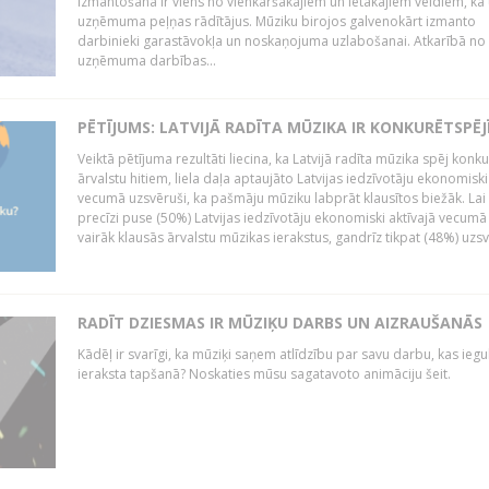
izmantošana ir viens no vienkāršākajiem un lētākajiem veidiem, kā
uzņēmuma peļņas rādītājus. Mūziku birojos galvenokārt izmanto
darbinieki garastāvokļa un noskaņojuma uzlabošanai. Atkarībā no
uzņēmuma darbības...
PĒTĪJUMS: LATVIJĀ RADĪTA MŪZIKA IR KONKURĒTSPĒJ
Veiktā pētījuma rezultāti liecina, ka Latvijā radīta mūzika spēj konku
ārvalstu hitiem, liela daļa aptaujāto Latvijas iedzīvotāju ekonomiski
vecumā uzsvēruši, ka pašmāju mūziku labprāt klausītos biežāk. Lai 
precīzi puse (50%) Latvijas iedzīvotāju ekonomiski aktīvajā vecumā
vairāk klausās ārvalstu mūzikas ierakstus, gandrīz tikpat (48%) uzsve
RADĪT DZIESMAS IR MŪZIĶU DARBS UN AIZRAUŠANĀS
Kādēļ ir svarīgi, ka mūziķi saņem atlīdzību par savu darbu, kas iegu
ieraksta tapšanā? Noskaties mūsu sagatavoto animāciju šeit.