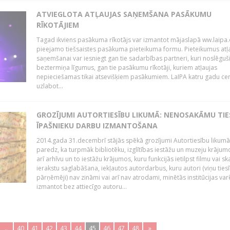
ATVIEGLOTA ATĻAUJAS SAŅEMŠANA PASĀKUMU
RĪKOTĀJIEM
Tagad ikviens pasākuma rīkotājs var izmantot mājaslapā ww.laipa.
pieejamo tiešsaistes pasākuma pieteikuma formu. Pieteikumus atļ
saņemšanai var iesniegt gan tie sadarbības partneri, kuri noslēguš
beztermiņa līgumus, gan tie pasākumu rīkotāji, kuriem atļaujas
nepieciešamas tikai atsevišķiem pasākumiem. LaIPA katru gadu ce
uzlabot...
GROZĪJUMI AUTORTIESĪBU LIKUMĀ: NENOSAKĀMU TIE
ĪPAŠNIEKU DARBU IZMANTOŠANA
2014.gada 31.decembrī stājās spēkā grozījumi Autortiesību likumā
paredz, ka turpmāk bibliotēku, izglītības iestāžu un muzeju krājum
arī arhīvu un to iestāžu krājumos, kuru funkcijās ietilpst filmu vai s
ierakstu saglabāšana, iekļautos autordarbus, kuru autori (viņu ties
pārņēmēji) nav zināmi vai arī nav atrodami, minētās institūcijas var
izmantot bez attiecīgo autoru...
..
40
41
42
43
44
45
46
47
48
»