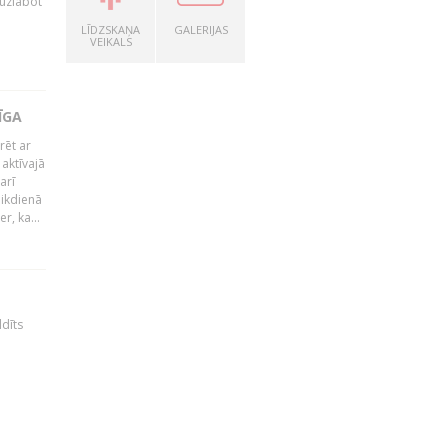
 uzlabot
LĪDZSKAŅA
GALERIJAS
VEIKALS
ĪGA
rēt ar
 aktīvajā
arī
 ikdienā
r, ka...
ldīts