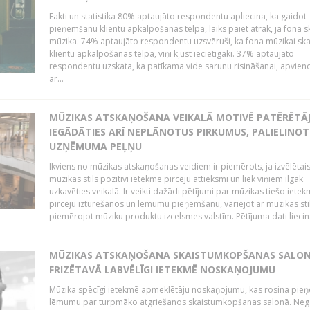
Fakti un statistika 80% aptaujāto respondentu apliecina, ka gaidot
pieņemšanu klientu apkalpošanas telpā, laiks paiet ātrāk, ja fonā s
mūzika. 74% aptaujāto respondentu uzsvēruši, ka fona mūzikai sk
klientu apkalpošanas telpā, viņi kļūst iecietīgāki. 37% aptaujāto
respondentu uzskata, ka patīkama vide sarunu risināšanai, apvie
ar...
MŪZIKAS ATSKAŅOŠANA VEIKALĀ MOTIVĒ PATĒRĒTĀ
IEGĀDĀTIES ARĪ NEPLĀNOTUS PIRKUMUS, PALIELINOT
UZŅĒMUMA PEĻŅU
Ikviens no mūzikas atskaņošanas veidiem ir piemērots, ja izvēlētai
mūzikas stils pozitīvi ietekmē pircēju attieksmi un liek viņiem ilgāk
uzkavēties veikalā. Ir veikti dažādi pētījumi par mūzikas tiešo ietek
pircēju izturēšanos un lēmumu pieņemšanu, variējot ar mūzikas sti
piemērojot mūziku produktu izcelsmes valstīm. Pētījuma dati liecina
MŪZIKAS ATSKAŅOŠANA SKAISTUMKOPŠANAS SALO
FRIZĒTAVĀ LABVĒLĪGI IETEKMĒ NOSKAŅOJUMU
Mūzika spēcīgi ietekmē apmeklētāju noskaņojumu, kas rosina pie
lēmumu par turpmāko atgriešanos skaistumkopšanas salonā. Neg