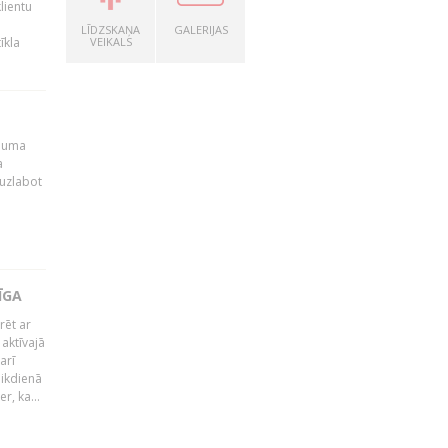
lientu
LĪDZSKAŅA
GALERIJAS
īkla
VEIKALS
ēmuma
a
 uzlabot
ĪGA
rēt ar
 aktīvajā
arī
 ikdienā
r, ka...