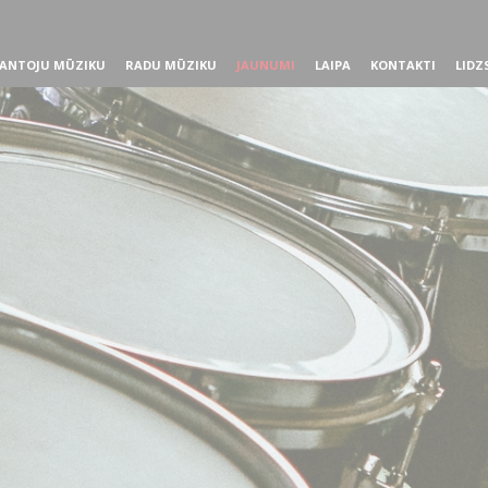
ANTOJU MŪZIKU
RADU MŪZIKU
JAUNUMI
LAIPA
KONTAKTI
LIDZ