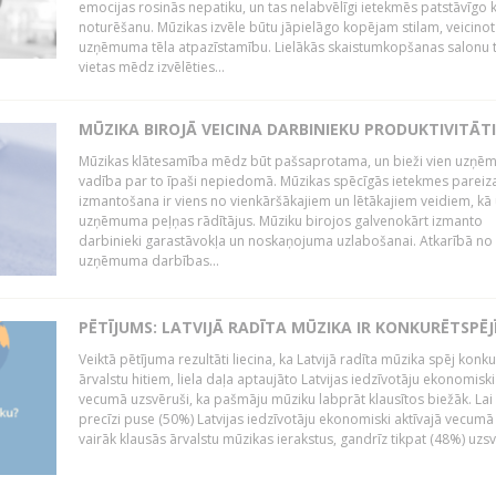
emocijas rosinās nepatiku, un tas nelabvēlīgi ietekmēs patstāvīgo k
noturēšanu. Mūzikas izvēle būtu jāpielāgo kopējam stilam, veicinot
uzņēmuma tēla atpazīstamību. Lielākās skaistumkopšanas salonu t
vietas mēdz izvēlēties...
MŪZIKA BIROJĀ VEICINA DARBINIEKU PRODUKTIVITĀTI
Mūzikas klātesamība mēdz būt pašsaprotama, un bieži vien uzņ
vadība par to īpaši nepiedomā. Mūzikas spēcīgās ietekmes pareiz
izmantošana ir viens no vienkāršākajiem un lētākajiem veidiem, kā
uzņēmuma peļņas rādītājus. Mūziku birojos galvenokārt izmanto
darbinieki garastāvokļa un noskaņojuma uzlabošanai. Atkarībā no
uzņēmuma darbības...
PĒTĪJUMS: LATVIJĀ RADĪTA MŪZIKA IR KONKURĒTSPĒJ
Veiktā pētījuma rezultāti liecina, ka Latvijā radīta mūzika spēj konku
ārvalstu hitiem, liela daļa aptaujāto Latvijas iedzīvotāju ekonomiski
vecumā uzsvēruši, ka pašmāju mūziku labprāt klausītos biežāk. Lai 
precīzi puse (50%) Latvijas iedzīvotāju ekonomiski aktīvajā vecumā
vairāk klausās ārvalstu mūzikas ierakstus, gandrīz tikpat (48%) uzsve