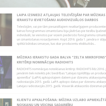
LAIPA IZSNIEDZ ATĻAUJAS TELEVĪZIJĀM PAR MŪZIKAS
IERAKSTU IEVIETOŠANU AUDIOVIZUĀLOS DARBOS
Televīzijām, vai pie tām piesaistītajiem neatkarīgajiem producenti
katras fonogrammas izmantošanu bija jāvēršas pie tiesību īpašni
individuāli, lai vienotos par viņiem piederošo fonogrammu izman
un izmantošanas nosacījumiem. Kopš 2016. gada 1. janvāra ir stāj
spēkā būtiskas izmaiņas, kas skar producentu ekskluzīvās...
MŪZIKAS IERAKSTU GADA BALVA "ZELTA MIKROFONS"
KRITĒRIJI NOMINĀCIJAI RADIOHITS
RADIOHITS nominācijas noteikšanas kritēriji: RADIOHITS līdz 2016. 
janvārim tiek noteikts pēc biedrības "Latvijas Izpildītāju un produc
apvienība" (LaIPA) apkopotajiem datiem par dziesmu atskaņojumu 
radiostacijās 2015. gadā. LaIPA apkopo datus par dziesmu atska
Latvijas radiostacijās 2015. gadā. Visvairāk atskaņotās dziesmas pēc
KLIENTU APKALPOŠANA: MŪZIKA UZLABO APMEKLĒT
NOSKAŅU UN VEICINA SADARBĪBU