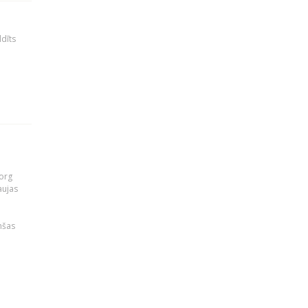
ldīts
org
aujas
i
nšas