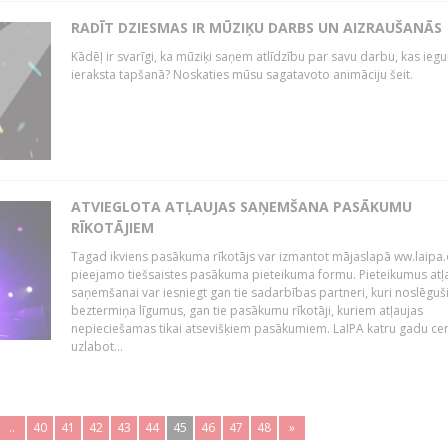
RADĪT DZIESMAS IR MŪZIĶU DARBS UN AIZRAUŠANĀS
Kādēļ ir svarīgi, ka mūziķi saņem atlīdzību par savu darbu, kas iegu
ieraksta tapšanā? Noskaties mūsu sagatavoto animāciju šeit.
ATVIEGLOTA ATĻAUJAS SAŅEMŠANA PASĀKUMU
RĪKOTĀJIEM
Tagad ikviens pasākuma rīkotājs var izmantot mājaslapā ww.laipa.
pieejamo tiešsaistes pasākuma pieteikuma formu. Pieteikumus atļ
saņemšanai var iesniegt gan tie sadarbības partneri, kuri noslēguš
beztermiņa līgumus, gan tie pasākumu rīkotāji, kuriem atļaujas
nepieciešamas tikai atsevišķiem pasākumiem. LaIPA katru gadu ce
uzlabot...
..
40
41
42
43
44
45
46
47
48
»