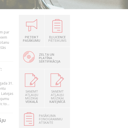
em par
ekiem
PIETEIKT
DJ LICENCE
PASĀKUMU
PIETEIKUMS
tošanu
ušās
ZELTA UN
PLATĪNA
SERTIFIKĀCIJA
:
gada 31.
entu
SAŅEMT
SAŅEMT
Latvijas
ATĻAUJU
ATĻAUJU
MŪZIKAI
MŪZIKAI
ņojumu
VEIKALĀ
KAFEJNĪCĀ
 to...
PASĀKUMA
FONOGRAMMU
ĀJU
ATSKAITE