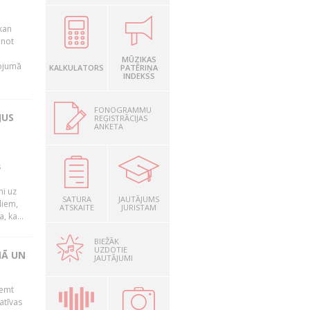
kan
anot
MŪZIKAS
nojumā
KALKULATORS
PATĒRIŅA
INDEKSS
FONOGRAMMU
JUS
REĢISTRĀCIJAS
ANKETA
s
mi uz
SATURA
JAUTĀJUMS
liem,
ATSKAITE
JURISTAM
, ka...
BIEŽĀK
UZDOTIE
NĀ UN
JAUTĀJUMI
ņemt
atīvas