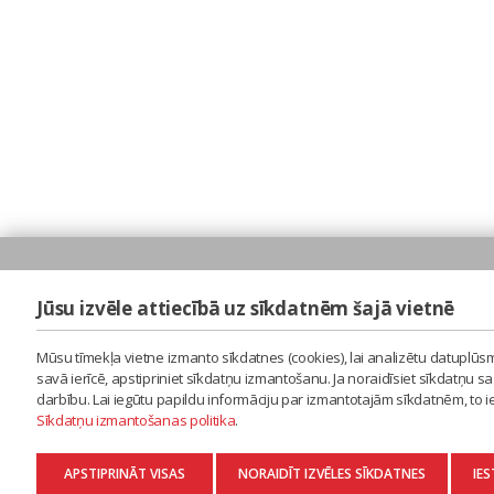
Jūsu izvēle attiecībā uz sīkdatnēm šajā vietnē
Mūsu tīmekļa vietne izmanto sīkdatnes (cookies), lai analizētu datuplūsm
savā ierīcē, apstipriniet sīkdatņu izmantošanu. Ja noraidīsiet sīkdatņu 
darbību. Lai iegūtu papildu informāciju par izmantotajām sīkdatnēm, to 
Sīkdatņu izmantošanas politika
.
APSTIPRINĀT VISAS
NORAIDĪT IZVĒLES SĪKDATNES
IES