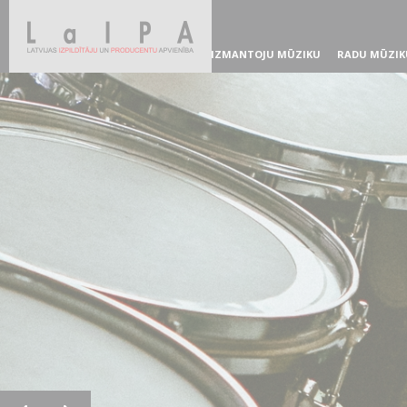
IZMANTOJU MŪZIKU
RADU MŪZIK