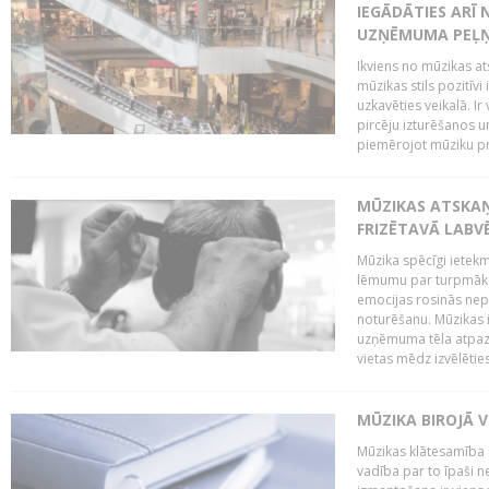
IEGĀDĀTIES ARĪ
UZŅĒMUMA PEĻ
Ikviens no mūzikas at
mūzikas stils pozitīvi
uzkavēties veikalā. Ir
pircēju izturēšanos u
piemērojot mūziku pro
MŪZIKAS ATSKA
FRIZĒTAVĀ LABV
Mūzika spēcīgi ietek
lēmumu par turpmāko
emocijas rosinās nepa
noturēšanu. Mūzikas i
uzņēmuma tēla atpazī
vietas mēdz izvēlēties
MŪZIKA BIROJĀ V
Mūzikas klātesamība
vadība par to īpaši 