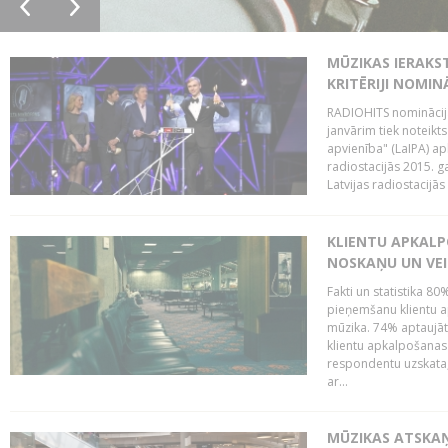
MŪZIKAS IERAKS
KRITĒRIJI NOMIN
RADIOHITS nominācijas
janvārim tiek noteikts
apvienība" (LaIPA) a
radiostacijās 2015. 
Latvijas radiostacijā
KLIENTU APKALP
NOSKAŅU UN VEI
Fakti un statistika 8
pieņemšanu klientu ap
mūzika. 74% aptaujāt
klientu apkalpošanas t
respondentu uzskata,
ar...
MŪZIKAS ATSKAŅ