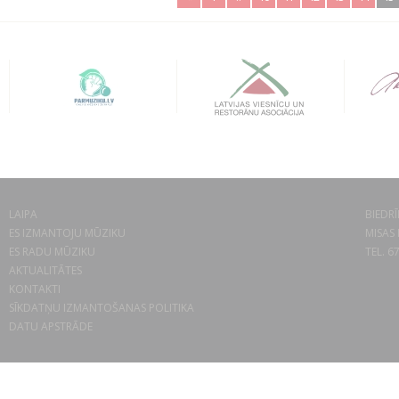
LAIPA
BIEDRĪ
ES IZMANTOJU MŪZIKU
MISAS 
ES RADU MŪZIKU
TEL. 6
AKTUALITĀTES
KONTAKTI
SĪKDATŅU IZMANTOŠANAS POLITIKA
DATU APSTRĀDE