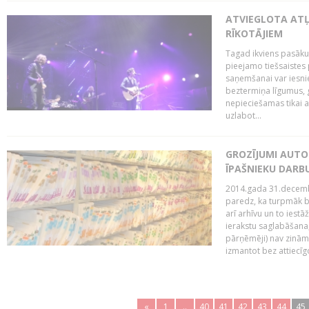
ATVIEGLOTA AT
RĪKOTĀJIEM
Tagad ikviens pasāku
pieejamo tiešsaistes
saņemšanai var iesnie
beztermiņa līgumus, g
nepieciešamas tikai 
uzlabot...
GROZĪJUMI AUTO
ĪPAŠNIEKU DAR
2014.gada 31.decembr
paredz, ka turpmāk bi
arī arhīvu un to iestā
ierakstu saglabāšana,
pārņēmēji) nav zināmi
izmantot bez attiecīgo
«
1
..
40
41
42
43
44
45