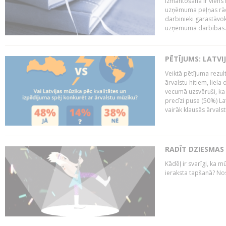
izmantošana ir viens 
uzņēmuma peļņas rādī
darbinieki garastāvo
uzņēmuma darbības..
PĒTĪJUMS: LATVI
Veiktā pētījuma rezult
ārvalstu hitiem, liela
vecumā uzsvēruši, ka 
precīzi puse (50%) La
vairāk klausās ārvalst
RADĪT DZIESMAS
Kādēļ ir svarīgi, ka m
ieraksta tapšanā? No